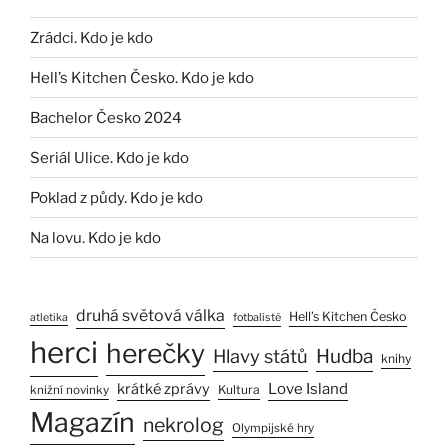
Zrádci. Kdo je kdo
Hell’s Kitchen Česko. Kdo je kdo
Bachelor Česko 2024
Seriál Ulice. Kdo je kdo
Poklad z půdy. Kdo je kdo
Na lovu. Kdo je kdo
druhá světová válka
Hell’s Kitchen Česko
atletika
fotbalisté
herci
herečky
Hlavy států
Hudba
knihy
Love Island
krátké zprávy
Kultura
knižní novinky
Magazín
nekrolog
Olympijské hry