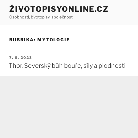
Přejít
ŽIVOTOPISYONLINE.CZ
k
Osobnosti, životopisy, společnost
obsahu
webu
RUBRIKA:
MYTOLOGIE
PUBLIKOVÁNO
7. 6. 2023
Thor. Severský bůh bouře, síly a plodnosti