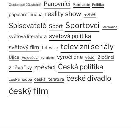
Panovníci
Osobnosti 20. století
Politika
Podnikatelé
reality show
populární hudba
režiséři
Sportovci
Spisovatelé
Sport
StarDance
světová politika
světová literatura
televizní seriály
světový film
Televize
výročí dne
Ulice
Zločinci
vědci
Vojevůdci
vynálezci
Česká politika
zpěváci
zpěvačky
české divadlo
česká literatura
česká hudba
český film