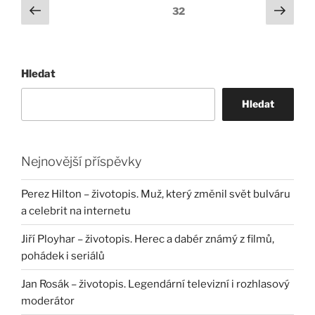
Stránkování
Předchozí
Další
Stránka:
32
stránka
strá
příspěvků
Hledat
Hledat
Nejnovější příspěvky
Perez Hilton – životopis. Muž, který změnil svět bulváru
a celebrit na internetu
Jiří Ployhar – životopis. Herec a dabér známý z filmů,
pohádek i seriálů
Jan Rosák – životopis. Legendární televizní i rozhlasový
moderátor