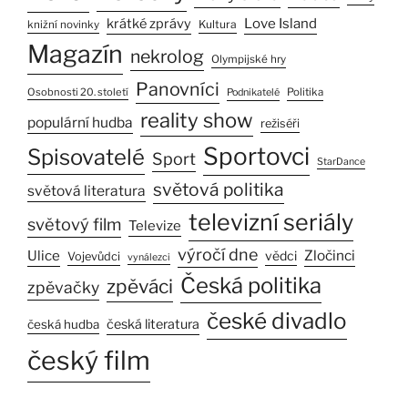
Love Island
krátké zprávy
Kultura
knižní novinky
Magazín
nekrolog
Olympijské hry
Panovníci
Osobnosti 20. století
Politika
Podnikatelé
reality show
populární hudba
režiséři
Sportovci
Spisovatelé
Sport
StarDance
světová politika
světová literatura
televizní seriály
světový film
Televize
výročí dne
Ulice
Zločinci
vědci
Vojevůdci
vynálezci
Česká politika
zpěváci
zpěvačky
české divadlo
česká literatura
česká hudba
český film