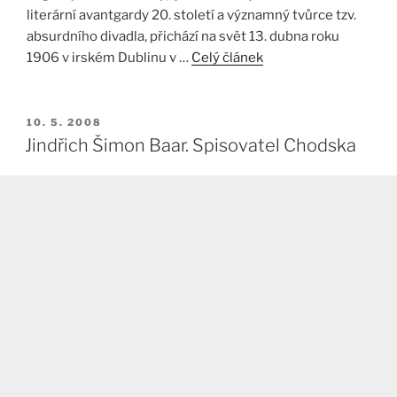
literární avantgardy 20. století a významný tvůrce tzv.
absurdního divadla, přichází na svět 13. dubna roku
1906 v irském Dublinu v …
Celý článek
PUBLIKOVÁNO
10. 5. 2008
Jindřich Šimon Baar. Spisovatel Chodska