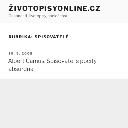
Přejít
ŽIVOTOPISYONLINE.CZ
k
Osobnosti, životopisy, společnost
obsahu
webu
RUBRIKA:
SPISOVATELÉ
PUBLIKOVÁNO
10. 5. 2008
Albert Camus. Spisovatel s pocity
absurdna