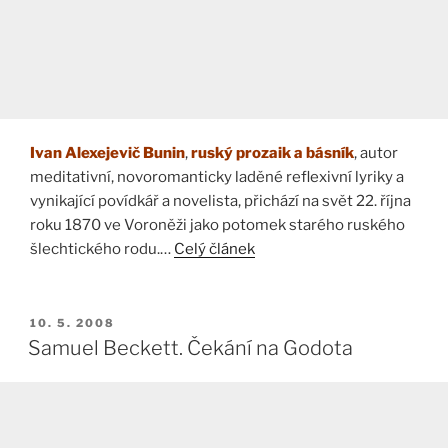
Ivan Alexejevič Bunin
,
ruský prozaik a básník
, autor
meditativní, novoromanticky laděné reflexivní lyriky a
vynikající povídkář a novelista, přichází na svět 22. října
roku 1870 ve Voroněži jako potomek starého ruského
šlechtického rodu.…
Celý článek
PUBLIKOVÁNO
10. 5. 2008
Samuel Beckett. Čekání na Godota