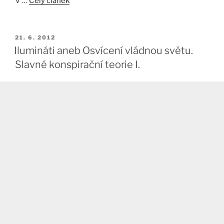
V …
Celý článek
PUBLIKOVÁNO
21. 6. 2012
Ilumináti aneb Osvícení vládnou světu.
Slavné konspirační teorie I.