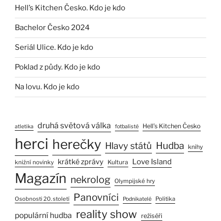
Hell’s Kitchen Česko. Kdo je kdo
Bachelor Česko 2024
Seriál Ulice. Kdo je kdo
Poklad z půdy. Kdo je kdo
Na lovu. Kdo je kdo
druhá světová válka
Hell’s Kitchen Česko
atletika
fotbalisté
herci
herečky
Hlavy států
Hudba
knihy
Love Island
krátké zprávy
Kultura
knižní novinky
Magazín
nekrolog
Olympijské hry
Panovníci
Osobnosti 20. století
Politika
Podnikatelé
reality show
populární hudba
režiséři