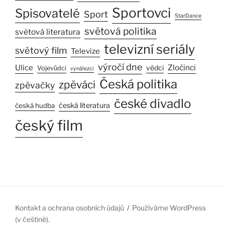
Sportovci
Spisovatelé
Sport
StarDance
světová politika
světová literatura
televizní seriály
světový film
Televize
výročí dne
Ulice
Zločinci
vědci
Vojevůdci
vynálezci
Česká politika
zpěváci
zpěvačky
české divadlo
česká literatura
česká hudba
český film
Kontakt a ochrana osobních údajů
Používáme WordPress
(v češtině).