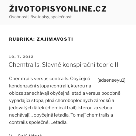
Přejít
ŽIVOTOPISYONLINE.CZ
k
Osobnosti, životopisy, společnost
obsahu
webu
RUBRIKA:
ZAJÍMAVOSTI
PUBLIKOVÁNO
10. 7. 2012
Chemtrails. Slavné konspirační teorie II.
Chemtrails versus contrails. Obyčejná
[adsenseyu1]
kondenzační stopa (contrail), kterou na
obloze zanechávají obyčejná letadla versus podobně
vypadající stopa, plná choroboplodných zárodků a
jedovatých látek (chemical trail), kterou za sebou
nechávají… obyčejná letadla. To mají chemtrails a
contrails společné. Letadla.