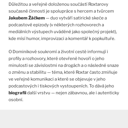
Důležitou a veřejně doloženou součástí Roxtarovy
současné činnosti je spolupráce s hercem a tvůrcem
Jakubem Žáčkem
— duo vytváří satirické skeče a
podcastové epizody (v některých rozhovorech a
mediálních výstupech uváděné jako společný projekt),
kde mísí humor, improvizaci a komentář k popkultuře.
O Dominikově soukromí a životní cestě informují i
profily a rozhovory, které otevřeně hovoří o jeho
minulosti se závislostmi na drogách a o následné snaze
o změnu a stabilitu — téma, které Roxtar často zmiňuje
ve veřejné komunikaci a které se objevuje v jeho
podcastových i tiskových vystoupeních. To dává jeho
biografii
další vrstvu — nejen zábavnou, ale i autenticky
osobní.