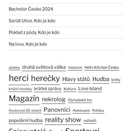
Bachelor Česko 2024
Seriál Ulice. Kdo je kdo
Poklad z půdy. Kdo je kdo
Na lovu. Kdo je kdo
druhá světová válka
Hell’s Kitchen Česko
atletika
fotbalisté
herci
herečky
Hlavy států
Hudba
knihy
Love Island
krátké zprávy
Kultura
knižní novinky
Magazín
nekrolog
Olympijské hry
Panovníci
Osobnosti 20. století
Politika
Podnikatelé
reality show
populární hudba
režiséři