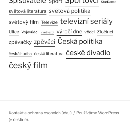
Sportovci
Spisovatelé
Sport
StarDance
světová politika
světová literatura
televizní seriály
světový film
Televize
výročí dne
Ulice
Zločinci
vědci
Vojevůdci
vynálezci
Česká politika
zpěváci
zpěvačky
české divadlo
česká literatura
česká hudba
český film
Kontakt a ochrana osobních údajů
Používáme WordPress
(v češtině).