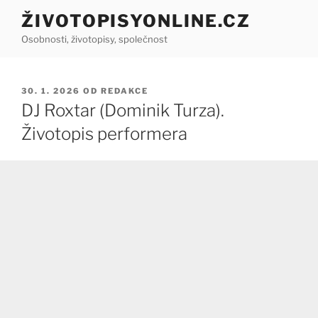
Přejít
ŽIVOTOPISYONLINE.CZ
k
Osobnosti, životopisy, společnost
obsahu
webu
PUBLIKOVÁNO
30. 1. 2026
OD
REDAKCE
DJ Roxtar (Dominik Turza).
Životopis performera