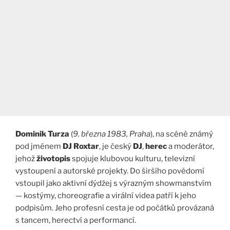
Dominik Turza
(
9. března 1983, Praha
), na scéně známý
pod jménem
DJ Roxtar
, je český
DJ
,
herec
a moderátor,
jehož
životopis
spojuje klubovou kulturu, televizní
vystoupení a autorské projekty. Do širšího povědomí
vstoupil jako aktivní dýdžej s výrazným showmanstvím
— kostýmy, choreografie a virální videa patří k jeho
podpisům. Jeho profesní cesta je od počátků provázaná
s tancem, herectví a performancí.