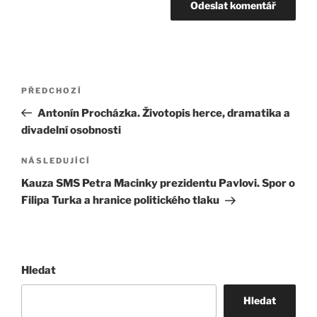
Navigace
Předchozí
PŘEDCHOZÍ
pro
příspěvek
Antonín Procházka. Životopis herce, dramatika a
příspěvek
divadelní osobnosti
Následující
NÁSLEDUJÍCÍ
příspěvek
Kauza SMS Petra Macinky prezidentu Pavlovi. Spor o
Filipa Turka a hranice politického tlaku
Hledat
Hledat