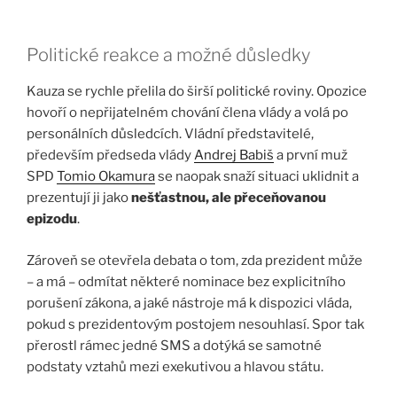
Politické reakce a možné důsledky
Kauza se rychle přelila do širší politické roviny. Opozice
hovoří o nepřijatelném chování člena vlády a volá po
personálních důsledcích. Vládní představitelé,
především předseda vlády
Andrej Babiš
a první muž
SPD
Tomio Okamura
se naopak snaží situaci uklidnit a
prezentují ji jako
nešťastnou, ale přeceňovanou
epizodu
.
Zároveň se otevřela debata o tom, zda prezident může
– a má – odmítat některé nominace bez explicitního
porušení zákona, a jaké nástroje má k dispozici vláda,
pokud s prezidentovým postojem nesouhlasí. Spor tak
přerostl rámec jedné SMS a dotýká se samotné
podstaty vztahů mezi exekutivou a hlavou státu.