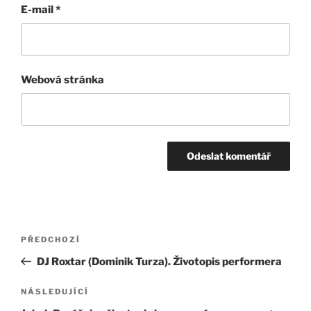
E-mail
*
Webová stránka
Navigace
Předchozí
PŘEDCHOZÍ
pro
příspěvek
DJ Roxtar (Dominik Turza). Životopis performera
příspěvek
Následující
NÁSLEDUJÍCÍ
příspěvek