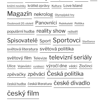
Love Island
krátké zprávy
Kultura
knižní novinky
Magazín
nekrolog
Olympijské hry
Panovníci
Osobnosti 20. století
Politika
Podnikatelé
reality show
populární hudba
režiséři
Sportovci
Spisovatelé
Sport
StarDance
světová politika
světová literatura
televizní seriály
světový film
Televize
výročí dne
Ulice
Zločinci
vědci
Vojevůdci
vynálezci
Česká politika
zpěváci
zpěvačky
české divadlo
česká literatura
česká hudba
český film