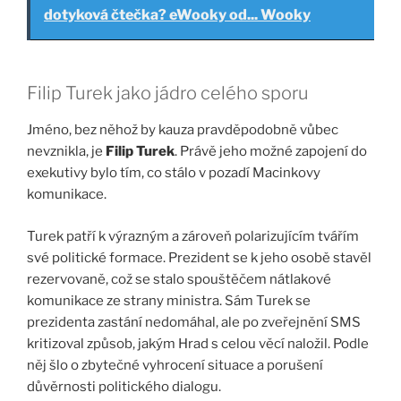
dotyková čtečka? eWooky od... Wooky
Filip Turek jako jádro celého sporu
Jméno, bez něhož by kauza pravděpodobně vůbec
nevznikla, je
Filip Turek
. Právě jeho možné zapojení do
exekutivy bylo tím, co stálo v pozadí Macinkovy
komunikace.
Turek patří k výrazným a zároveň polarizujícím tvářím
své politické formace. Prezident se k jeho osobě stavěl
rezervovaně, což se stalo spouštěčem nátlakové
komunikace ze strany ministra. Sám Turek se
prezidenta zastání nedomáhal, ale po zveřejnění SMS
kritizoval způsob, jakým Hrad s celou věcí naložil. Podle
něj šlo o zbytečné vyhrocení situace a porušení
důvěrnosti politického dialogu.