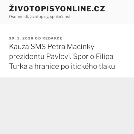
Přejít
ŽIVOTOPISYONLINE.CZ
k
Osobnosti, životopisy, společnost
obsahu
webu
PUBLIKOVÁNO
30. 1. 2026
OD
REDAKCE
Kauza SMS Petra Macinky
prezidentu Pavlovi. Spor o Filipa
Turka a hranice politického tlaku