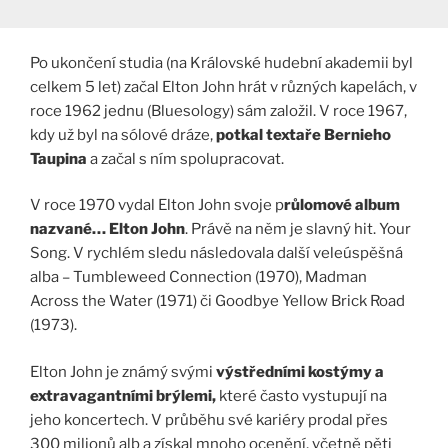
Po ukončení studia (na Královské hudební akademii byl
celkem 5 let) začal Elton John hrát v různých kapelách, v
roce 1962 jednu (Bluesology) sám založil. V roce 1967,
kdy už byl na sólové dráze,
potkal textaře Bernieho
Taupina
a začal s ním spolupracovat.
V roce 1970 vydal Elton John svoje p
růlomové album
nazvané… Elton John
. Právě na něm je slavný hit. Your
Song. V rychlém sledu následovala další veleúspěšná
alba – Tumbleweed Connection (1970), Madman
Across the Water (1971) či Goodbye Yellow Brick Road
(1973).
Elton John je známý svými
výstředními kostýmy a
extravagantními brýlemi,
které často vystupují na
jeho koncertech. V průběhu své kariéry prodal přes
300 milionů alb a získal mnoho ocenění, včetně pěti