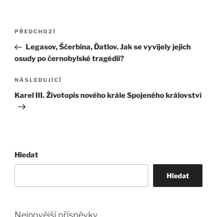
Navigace
Předchozí
PŘEDCHOZÍ
pro
příspěvek
Legasov, Ščerbina, Ďatlov. Jak se vyvíjely jejich
příspěvek
osudy po černobylské tragédii?
Následující
NÁSLEDUJÍCÍ
příspěvek
Karel III. Životopis nového krále Spojeného království
Hledat
Hledat
Nejnovější příspěvky