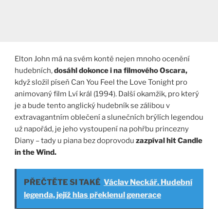
Elton John má na svém kontě nejen mnoho ocenění
hudebních,
dosáhl dokonce i na filmového Oscara,
když složil píseň Can You Feel the Love Tonight pro
animovaný film Lví král (1994). Další okamžik, pro který
je a bude tento anglický hudebník se zálibou v
extravagantním oblečení a slunečních brýlích legendou
už napořád, je jeho vystoupení na pohřbu princezny
Diany – tady u piana bez doprovodu
zazpíval hit Candle
in the Wind.
PŘEČTĚTE SI TAKÉ
Václav Neckář. Hudební
legenda, jejíž hlas překlenul generace