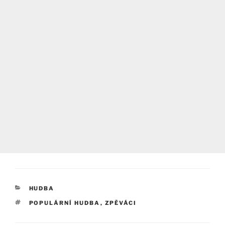
RUBRIKY
HUDBA
ŠTÍTKY
POPULÁRNÍ HUDBA
,
ZPĚVÁCI