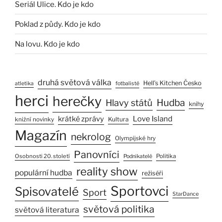
Seriál Ulice. Kdo je kdo
Poklad z půdy. Kdo je kdo
Na lovu. Kdo je kdo
druhá světová válka
Hell’s Kitchen Česko
atletika
fotbalisté
herci
herečky
Hlavy států
Hudba
knihy
Love Island
krátké zprávy
Kultura
knižní novinky
Magazín
nekrolog
Olympijské hry
Panovníci
Osobnosti 20. století
Politika
Podnikatelé
reality show
populární hudba
režiséři
Sportovci
Spisovatelé
Sport
StarDance
světová politika
světová literatura