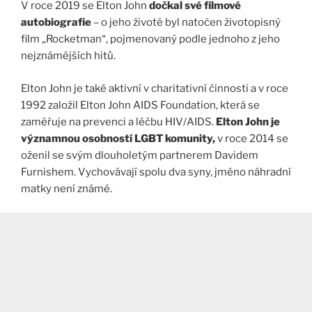
V roce 2019 se Elton John
dočkal své filmové
autobiografie
– o jeho životě byl natočen životopisný
film „Rocketman“, pojmenovaný podle jednoho z jeho
nejznámějších hitů.
Elton John je také aktivní v charitativní činnosti a v roce
1992 založil Elton John AIDS Foundation, která se
zaměřuje na prevenci a léčbu HIV/AIDS.
Elton John je
významnou osobností LGBT komunity,
v roce 2014 se
oženil se svým dlouholetým partnerem Davidem
Furnishem. Vychovávají spolu dva syny, jméno náhradní
matky není známé.