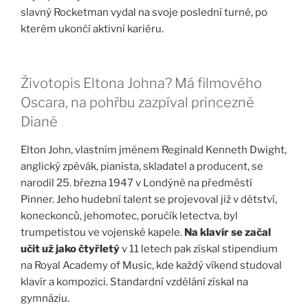
slavný Rocketman vydal na svoje poslední turné, po
kterém ukončí aktivní kariéru.
Životopis Eltona Johna? Má filmového
Oscara, na pohřbu zazpíval princezně
Dianě
Elton John, vlastním jménem Reginald Kenneth Dwight,
anglický zpěvák, pianista, skladatel a producent, se
narodil 25. března 1947 v Londýně na předměstí
Pinner. Jeho hudební talent se projevoval již v dětství,
koneckonců, jehomotec, poručík letectva, byl
trumpetistou ve vojenské kapele.
Na klavír se začal
učit už jako čtyřletý
v 11 letech pak získal stipendium
na Royal Academy of Music, kde každý víkend studoval
klavír a kompozici. Standardní vzdělání získal na
gymnáziu.