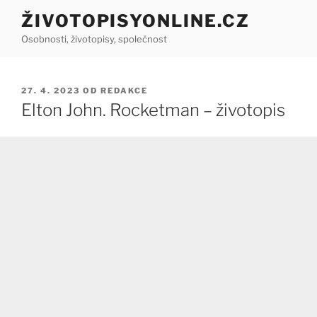
Přejít
ŽIVOTOPISYONLINE.CZ
k
Osobnosti, životopisy, společnost
obsahu
webu
PUBLIKOVÁNO
27. 4. 2023
OD
REDAKCE
Elton John. Rocketman – životopis