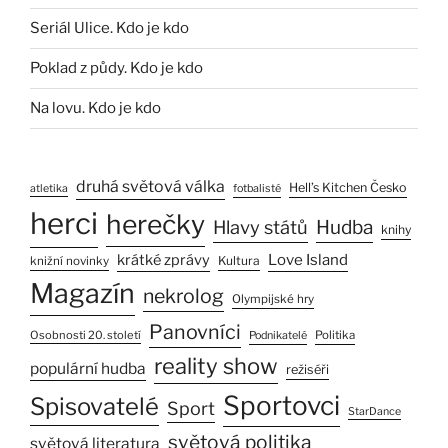
Seriál Ulice. Kdo je kdo
Poklad z půdy. Kdo je kdo
Na lovu. Kdo je kdo
druhá světová válka
Hell’s Kitchen Česko
atletika
fotbalisté
herci
herečky
Hlavy států
Hudba
knihy
Love Island
krátké zprávy
Kultura
knižní novinky
Magazín
nekrolog
Olympijské hry
Panovníci
Osobnosti 20. století
Politika
Podnikatelé
reality show
populární hudba
režiséři
Sportovci
Spisovatelé
Sport
StarDance
světová politika
světová literatura