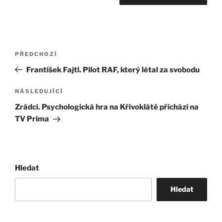
Navigace
Předchozí
PŘEDCHOZÍ
pro
příspěvek
František Fajtl. Pilot RAF, který létal za svobodu
příspěvek
Následující
NÁSLEDUJÍCÍ
příspěvek
Zrádci. Psychologická hra na Křivoklátě přichází na
TV Prima
Hledat
Hledat