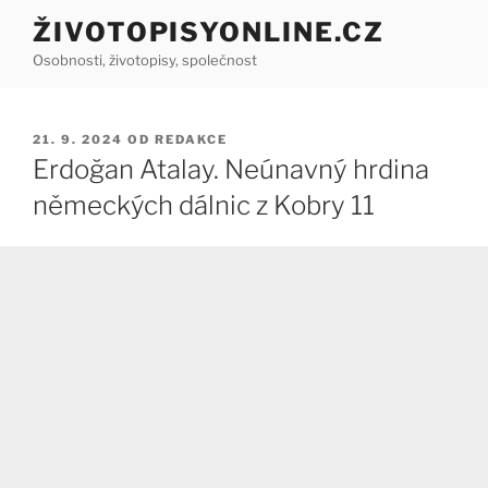
Přejít
ŽIVOTOPISYONLINE.CZ
k
Osobnosti, životopisy, společnost
obsahu
webu
PUBLIKOVÁNO
21. 9. 2024
OD
REDAKCE
Erdoğan Atalay. Neúnavný hrdina
německých dálnic z Kobry 11