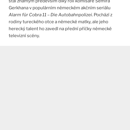
stal známým především díky roli komisaře Semira
Gerkhana v populárním německém akčním seriálu
Alarm für Cobra 11 – Die Autobahnpolizei
. Pochází z
rodiny tureckého otce a německé matky, ale jeho
herecký talent ho zavedl na přední příčky německé
televizní scény.