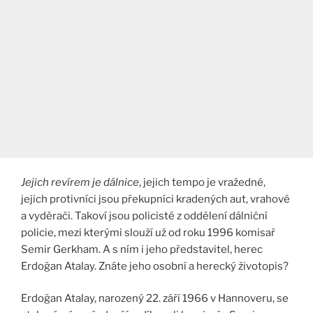
Jejich revírem je dálnice
, jejich tempo je vražedné,
jejich protivníci jsou překupníci kradených aut, vrahové
a vyděrači. Takoví jsou policisté z oddělení dálniční
policie, mezi kterými slouží už od roku 1996 komisař
Semir Gerkham. A s ním i jeho představitel, herec
Erdoğan Atalay. Znáte jeho osobní a herecký životopis?
Erdoğan Atalay, narozený 22. září 1966 v Hannoveru, se