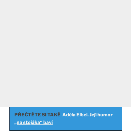
PŘEČTĚTE SI TAKÉ
Adéla Elbel. Její humor
„na stojáka“ baví