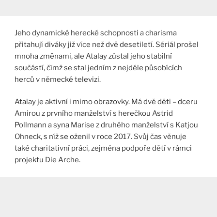
Jeho dynamické herecké schopnosti a charisma
přitahují diváky již více než dvě desetiletí. Sériál prošel
mnoha změnami, ale Atalay zůstal jeho stabilní
součástí, čímž se stal jedním z nejdéle působících
herců v německé televizi​.
Atalay je aktivní i mimo obrazovky. Má dvě děti – dceru
Amirou z prvního manželství s herečkou Astrid
Pollmann a syna Marise z druhého manželství s Katjou
Ohneck, s níž se oženil v roce 2017. Svůj čas věnuje
také charitativní práci, zejména podpoře dětí v rámci
projektu Die Arche​.