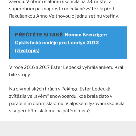
závodů. V obřím slalomu skončila na 23. místě, v
superobřím pak naprosto nečekaně zvítězila před
Rakušankou Anno Veithovou o jednu setinu vteřiny.
PŘEČTĚTE SI TAKÉ
Roman Kreuziger:
Cyklistícká naděje pro Londýn 2012
(životopis)
V roce 2016 a 2017 Ester Ledecká vyhrála anketu Král
bílé stopy.
Na olympijských hrách v Pekingu Ester Ledecká
zvítězila ve „svém“ snowboardu, kde brala zlato v
paralelním obřím slalomu. V alpském lyžování skončila
v superobřím slalomu na pátém místě.