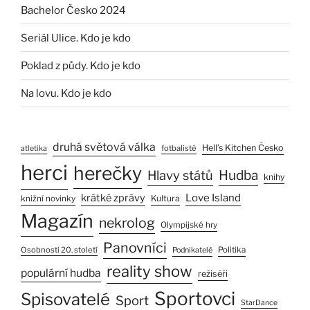
Bachelor Česko 2024
Seriál Ulice. Kdo je kdo
Poklad z půdy. Kdo je kdo
Na lovu. Kdo je kdo
druhá světová válka
Hell’s Kitchen Česko
fotbalisté
atletika
herci
herečky
Hlavy států
Hudba
knihy
Love Island
krátké zprávy
Kultura
knižní novinky
Magazín
nekrolog
Olympijské hry
Panovníci
Osobnosti 20. století
Politika
Podnikatelé
reality show
populární hudba
režiséři
Sportovci
Spisovatelé
Sport
StarDance