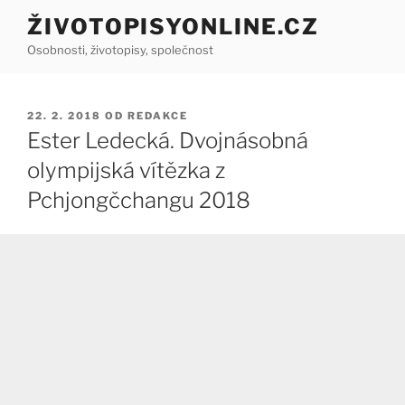
Přejít
ŽIVOTOPISYONLINE.CZ
k
Osobnosti, životopisy, společnost
obsahu
webu
PUBLIKOVÁNO
22. 2. 2018
OD
REDAKCE
Ester Ledecká. Dvojnásobná
olympijská vítězka z
Pchjongčchangu 2018