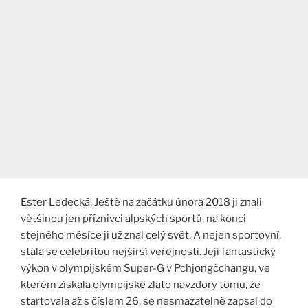
Ester Ledecká. Ještě na začátku února 2018 ji znali
většinou jen příznivci alpských sportů, na konci
stejného měsíce ji už znal celý svět. A nejen sportovní,
stala se celebritou nejširší veřejnosti. Její fantastický
výkon v olympijském Super-G v Pchjongčchangu, ve
kterém získala olympijské zlato navzdory tomu, že
startovala až s číslem 26, se nesmazatelně zapsal do