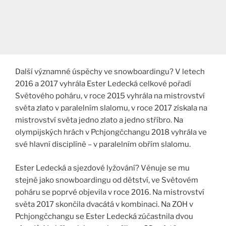
Další významné úspěchy ve snowboardingu? V letech
2016 a 2017 vyhrála Ester Ledecká celkové pořadí
Světového poháru, v roce 2015 vyhrála na mistrovství
světa zlato v paralelním slalomu, v roce 2017 získala na
mistrovství světa jedno zlato a jedno stříbro. Na
olympijských hrách v Pchjongčchangu 2018 vyhrála ve
své hlavní disciplíně – v paralelním obřím slalomu.
Ester Ledecká a sjezdové lyžování? Věnuje se mu
stejně jako snowboardingu od dětství, ve Světovém
poháru se poprvé objevila v roce 2016. Na mistrovství
světa 2017 skončila dvacátá v kombinaci. Na ZOH v
Pchjongčchangu se Ester Ledecká zúčastnila dvou