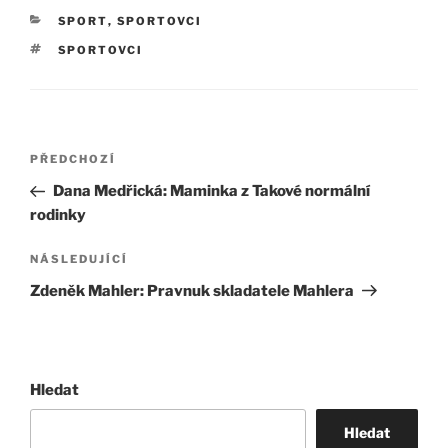
RUBRIKY
SPORT
,
SPORTOVCI
ŠTÍTKY
SPORTOVCI
Navigace
Předchozí
PŘEDCHOZÍ
pro
příspěvek
Dana Medřická: Maminka z Takové normální
příspěvek
rodinky
Následující
NÁSLEDUJÍCÍ
příspěvek
Zdeněk Mahler: Pravnuk skladatele Mahlera
Hledat
Hledat