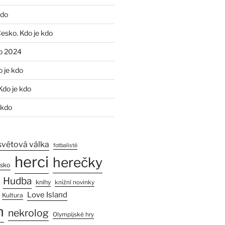
kdo
Česko. Kdo je kdo
o 2024
o je kdo
Kdo je kdo
 kdo
světová válka
fotbalisté
herci
herečky
esko
Hudba
knihy
knižní novinky
Love Island
Kultura
n
nekrolog
Olympijské hry