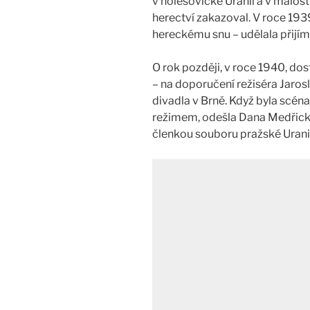
v holešovické Uranii a v malos
herectví zakazoval. V roce 19
hereckému snu – udělala přijíma
O rok později, v roce 1940, do
– na doporučení režiséra Jaro
divadla v Brně. Když byla scé
režimem, odešla Dana Medřická 
členkou souboru pražské Urani