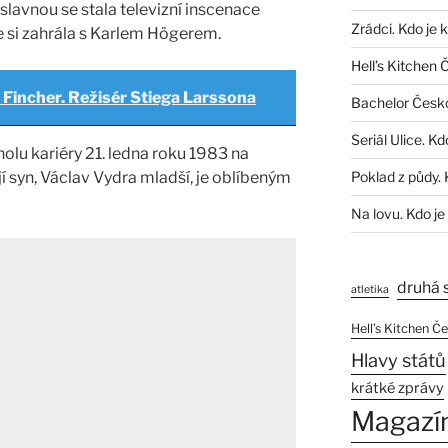
slavnou se stala televizní inscenace
Zrádci. Kdo je 
de si zahrála s Karlem Högerem.
Hell’s Kitchen 
 Fincher. Režisér Stiega Larssona
Bachelor Česk
Seriál Ulice. Kd
lu kariéry 21. ledna roku 1983 na
jí syn, Václav Vydra mladší, je oblíbeným
Poklad z půdy. 
Na lovu. Kdo je
druhá 
atletika
Hell’s Kitchen Č
Hlavy států
krátké zprávy
Magazí