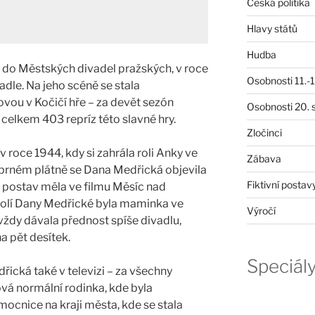
Česká politika
Hlavy států
Hudba
 do Městských divadel pražských, v roce
Osobnosti 11.-19
dle. Na jeho scéně se stala
ou v Kočičí hře – za devět sezón
Osobnosti 20. s
celkem 403 repríz této slavné hry.
Zločinci
 roce 1944, kdy si zahrála roli Anky ve
Zábava
íbrném plátně se Dana Medřická objevila
Fiktivní postav
h postav měla ve filmu Měsíc nad
 rolí Dany Medřické byla maminka ve
Výročí
 vždy dávala přednost spíše divadlu,
na pět desítek.
Speciál
řická také v televizi – za všechny
ová normální rodinka, kde byla
cnice na kraji města, kde se stala