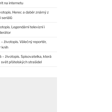
rit na internetu
životopis. Herec a dabér známý z
 seriálů
otopis. Legendární televizní i
derátor
– životopis. Válečný reportér,
r knih
– životopis. Spisovatelka, která
svět přátelských strašidel