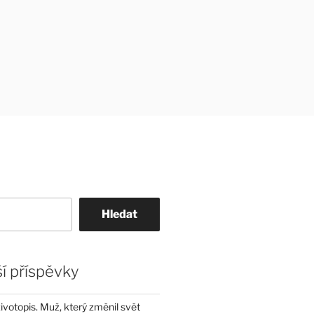
Hledat
í příspěvky
životopis. Muž, který změnil svět