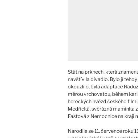
Stát na prknech, která znamenaj
navštívila divadlo. Bylo jí tehdy 
okouzlilo, byla adaptace Radúze
měrou vrchovatou, během kariér
hereckých hvězd českého filmu i
Medřická, svérázná maminka z
Fastová z Nemocnice na kraji m
Narodila se 11. července roku 