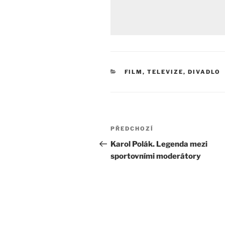
RUBRIKY
FILM, TELEVIZE, DIVADLO
Navigace
Předchozí
PŘEDCHOZÍ
pro
příspěvek
Karol Polák. Legenda mezi
sportovními moderátory
příspěvek