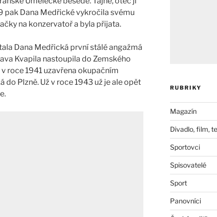
transké Umělecké besedě. Tajně, otec jí
39 pak Dana Medřické vykročila svému
čky na konzervatoř a byla přijata.
stala Dana Medřická první stálé angažmá
slava Kvapila nastoupila do Zemského
na v roce 1941 uzavřena okupačním
do Plzně. Už v roce 1943 už je ale opět
RUBRIKY
e.
Magazín
Divadlo, film, t
Sportovci
Spisovatelé
Sport
Panovníci