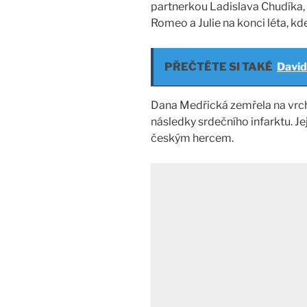
partnerkou Ladislava Chudíka, 
Romeo a Julie na konci léta, k
PŘEČTĚTE SI TAKÉ
David
Dana Medřická zemřela na vrcho
následky srdečního infarktu. Je
českým hercem.