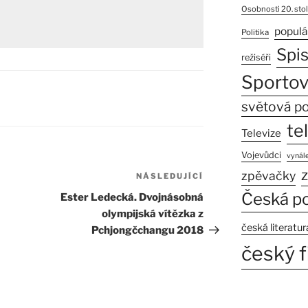
Osobnosti 20. stol
populá
Politika
Spi
režiséři
Sportov
světová po
te
Televize
Vojevůdci
vynále
z
zpěvačky
NÁSLEDUJÍCÍ
Následující
příspěvek
Česká po
Ester Ledecká. Dvojnásobná
olympijská vítězka z
česká literatur
Pchjongčchangu 2018
český f