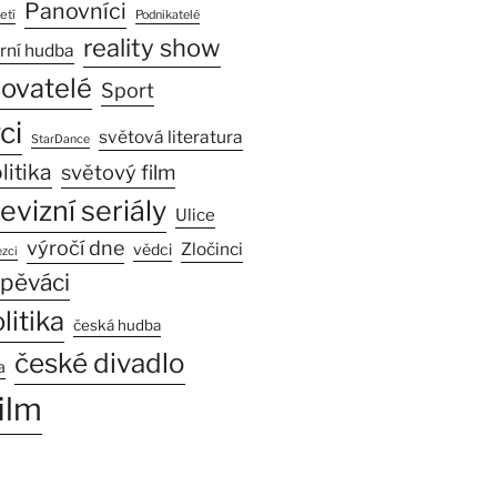
Panovníci
etí
Podnikatelé
reality show
rní hudba
sovatelé
Sport
ci
světová literatura
StarDance
litika
světový film
levizní seriály
Ulice
výročí dne
Zločinci
vědci
zci
pěváci
litika
česká hudba
české divadlo
a
ilm