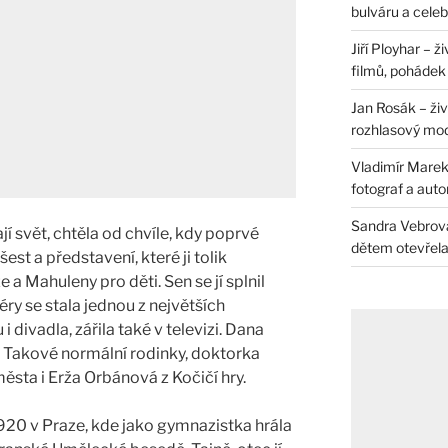
bulváru a celeb
Jiří Ployhar – 
filmů, pohádek i
Jan Rosák – živ
rozhlasový mo
Vladimír Marek 
fotograf a auto
Sandra Vebrová 
í svět, chtěla od chvíle, kdy poprvé
dětem otevřela 
šest a představení, které ji tolik
 a Mahuleny pro děti. Sen se jí splnil
y se stala jednou z největších
 divadla, zářila také v televizi. Dana
 Takové normální rodinky, doktorka
ěsta i Erža Orbánová z Kočičí hry.
1920 v Praze, kde jako gymnazistka hrála