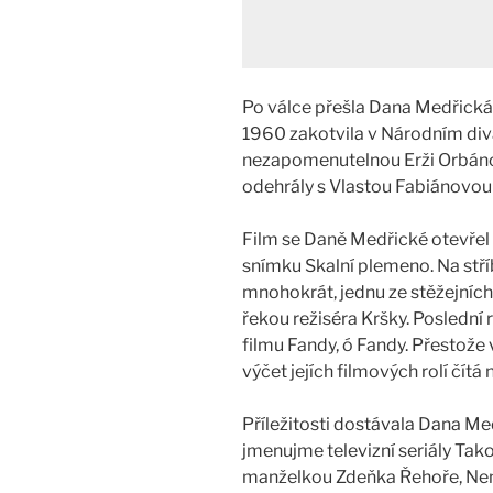
Po válce přešla Dana Medřická
1960 zakotvila v Národním diva
nezapomenutelnou Erži Orbánov
odehrály s Vlastou Fabiánovou 
Film se Daně Medřické otevřel v
snímku Skalní plemeno. Na stř
mnohokrát, jednu ze stěžejníc
řekou režiséra Kršky. Poslední
filmu Fandy, ó Fandy. Přestože
výčet jejích filmových rolí čítá 
Příležitosti dostávala Dana Med
jmenujme televizní seriály Tak
manželkou Zdeňka Řehoře, Nemo