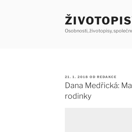
Přejít
k
ŽIVOTOPIS
obsahu
webu
Osobnosti, životopisy, společn
PUBLIKOVÁNO
21. 1. 2018
OD
REDAKCE
Dana Medřická: Ma
rodinky