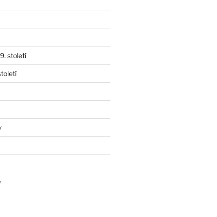
. století
toletí
y
y