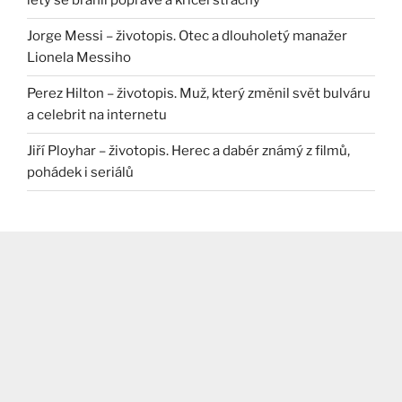
lety se bránil popravě a křičel strachy
Jorge Messi – životopis. Otec a dlouholetý manažer
Lionela Messiho
Perez Hilton – životopis. Muž, který změnil svět bulváru
a celebrit na internetu
Jiří Ployhar – životopis. Herec a dabér známý z filmů,
pohádek i seriálů