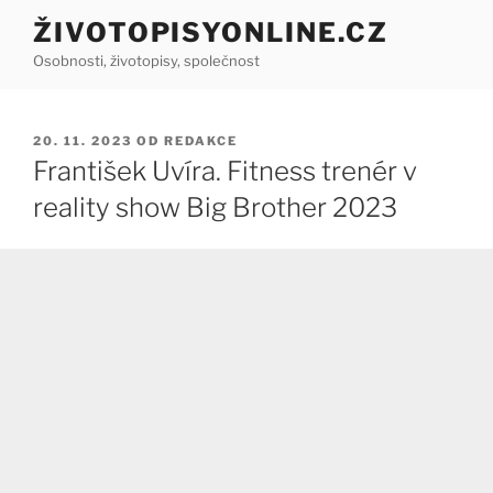
Přejít
ŽIVOTOPISYONLINE.CZ
k
Osobnosti, životopisy, společnost
obsahu
webu
PUBLIKOVÁNO
20. 11. 2023
OD
REDAKCE
František Uvíra. Fitness trenér v
reality show Big Brother 2023