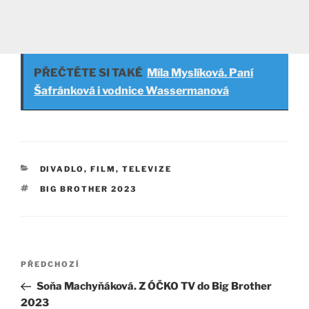
PŘEČTĚTE SI TAKÉ
Míla Myslíková. Paní
Šafránková i vodnice Wassermanová
RUBRIKY
DIVADLO, FILM, TELEVIZE
ŠTÍTKY
BIG BROTHER 2023
Navigace
Předchozí
PŘEDCHOZÍ
pro
příspěvek
Soňa Machyňáková. Z ÓČKO TV do Big Brother
příspěvek
2023