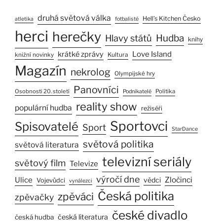
druhá světová válka
Hell’s Kitchen Česko
atletika
fotbalisté
herci
herečky
Hlavy států
Hudba
knihy
Love Island
krátké zprávy
Kultura
knižní novinky
Magazín
nekrolog
Olympijské hry
Panovníci
Osobnosti 20. století
Politika
Podnikatelé
reality show
populární hudba
režiséři
Sportovci
Spisovatelé
Sport
StarDance
světová politika
světová literatura
televizní seriály
světový film
Televize
výročí dne
Ulice
Zločinci
vědci
Vojevůdci
vynálezci
Česká politika
zpěváci
zpěvačky
české divadlo
česká literatura
česká hudba