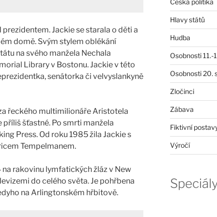
Česká politika
Hlavy států
l prezidentem. Jackie se starala o děti a
Hudba
ílém domě. Svým stylem oblékání
ntátu na svého manžela Nechala
Osobnosti 11.-19
rial Library v Bostonu. Jackie v této
Osobnosti 20. s
prezidentka, senátorka či velvyslankyně
Zločinci
Zábava
a řeckého multimilionáře Aristotela
 příliš šťastné. Po smrti manžela
Fiktivní postav
ing Press. Od roku 1985 žila Jackie s
Výročí
ricem Tempelmanem.
 na rakovinu lymfatických žláz v New
Speciál
televizemi do celého světa. Je pohřbena
nedyho na Arlingtonském hřbitově.