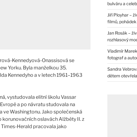
bulváru a celeb
Jiří Ployhar – 
filmů, pohádek i
Jan Rosák – živ
rozhlasový mo
Vladimír Marek 
fotograf a auto
ierová-Kennedyová-Onassisová se
New Yorku. Byla manželkou 35.
Sandra Vebrová 
alda Kennedyho a v letech 1961–1963
dětem otevřela 
ná, vystudovala elitní školu Vassar
 Evropě a po návratu studovala na
a ve Washingtonu. Jako společenská
o korunovačních oslavách Alžběty II. z
 Times-Herald pracovala jako