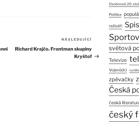
Osobnosti 20. stol
populá
Politika
Spi
režiséři
Sportov
NÁSLEDUJÍCÍ
Následující
světová po
příspěvek
anní
Richard Krajčo. Frontman skupiny
Kryštof
te
Televize
Vojevůdci
vynále
z
zpěvačky
Česká po
česká literatur
český f