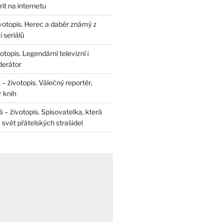
rit na internetu
životopis. Herec a dabér známý z
 seriálů
otopis. Legendární televizní i
derátor
– životopis. Válečný reportér,
r knih
– životopis. Spisovatelka, která
svět přátelských strašidel