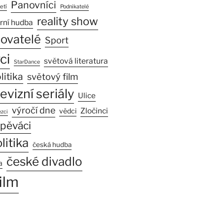
Panovníci
etí
Podnikatelé
reality show
rní hudba
sovatelé
Sport
ci
světová literatura
StarDance
litika
světový film
levizní seriály
Ulice
výročí dne
Zločinci
vědci
zci
pěváci
litika
česká hudba
české divadlo
a
ilm