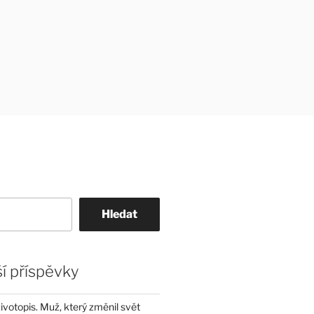
Hledat
í příspěvky
životopis. Muž, který změnil svět