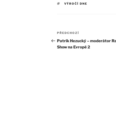
ŠTÍTKY
VÝROČÍ DNE
Navigace
Předchozí
PŘEDCHOZÍ
pro
příspěvek
Patrik Hezucký – moderátor R
Show na Evropě 2
příspěvek