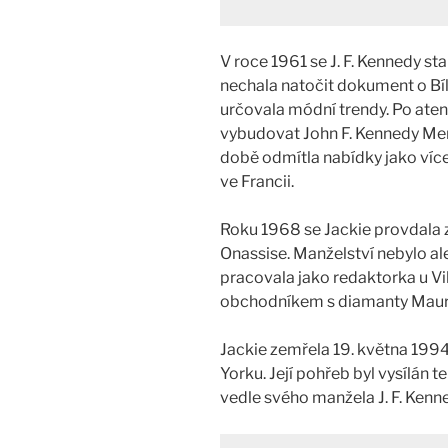
V roce 1961 se J. F. Kennedy sta
nechala natočit dokument o B
určovala módní trendy. Po ate
vybudovat John F. Kennedy Memo
době odmítla nabídky jako více
ve Francii.
Roku 1968 se Jackie provdala z
Onassise. Manželství nebylo ale
pracovala jako redaktorka u Vik
obchodníkem s diamanty Mau
Jackie zemřela 19. května 1994
Yorku. Její pohřeb byl vysílán 
vedle svého manžela J. F. Ken