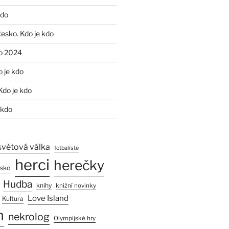
kdo
Česko. Kdo je kdo
o 2024
o je kdo
Kdo je kdo
 kdo
světová válka
fotbalisté
herci
herečky
esko
Hudba
knihy
knižní novinky
Love Island
Kultura
n
nekrolog
Olympijské hry