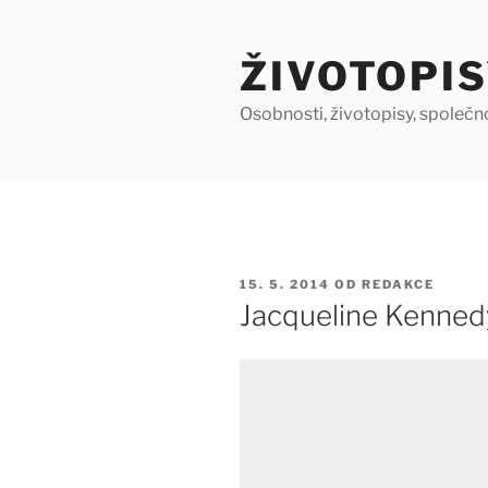
Přejít
k
ŽIVOTOPIS
obsahu
webu
Osobnosti, životopisy, společn
PUBLIKOVÁNO
15. 5. 2014
OD
REDAKCE
Jacqueline Kenned