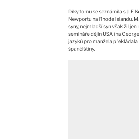
Díky tomu se seznámila s J. F. 
Newportu na Rhode Islandu. Ma
syny, nejmladší syn však žil jen
semináře dějin USA (na Georget
jazyků pro manžela překládala p
španělštiny.