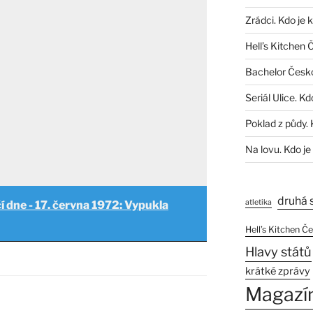
Zrádci. Kdo je 
Hell’s Kitchen 
Bachelor Česk
Seriál Ulice. Kd
Poklad z půdy. 
Na lovu. Kdo je
druhá 
atletika
í dne - 17. června 1972: Vypukla
Hell’s Kitchen Č
Hlavy států
krátké zprávy
Magazí