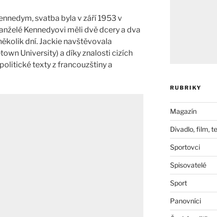
Kennedym, svatba byla v září 1953 v
nželé Kennedyovi měli dvě dcery a dva
 několik dní. Jackie navštěvovala
own University) a díky znalosti cizích
olitické texty z francouzštiny a
RUBRIKY
Magazín
Divadlo, film, t
Sportovci
Spisovatelé
Sport
Panovníci