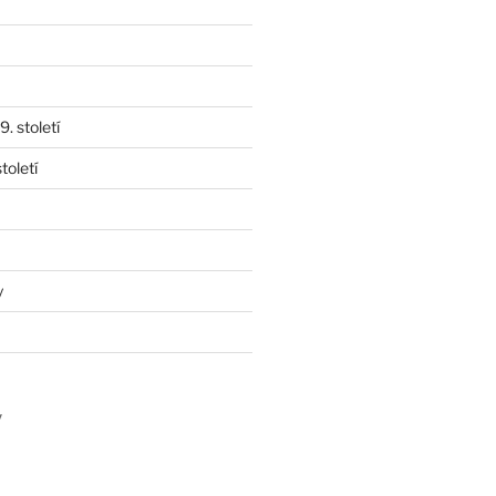
. století
toletí
y
y