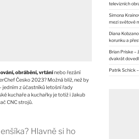
televizních ob
Simona Krainov
mezi světové 
Diana Kobzanová
korunku a přes
Brian Priske – 
dvakrát dovedl 
Patrik Schick –
ování, obrábění, vrtání
nebo řezání
sterChef Česko 2023? Možná blíž, než by
 jedním z účastníků letošní řady
ké kuchaře a kuchařky je totiž i Jakub
vač CNC strojů.
enšíka? Hlavně si ho