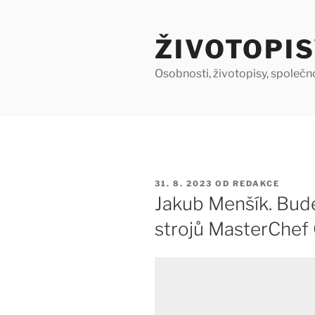
Přejít
k
ŽIVOTOPIS
obsahu
webu
Osobnosti, životopisy, společn
PUBLIKOVÁNO
31. 8. 2023
OD
REDAKCE
Jakub Menšík. Bud
strojů MasterChef