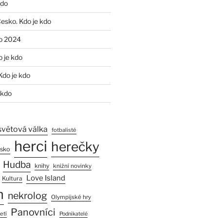
kdo
Česko. Kdo je kdo
o 2024
o je kdo
Kdo je kdo
 kdo
světová válka
fotbalisté
herci
herečky
esko
Hudba
knihy
knižní novinky
Love Island
Kultura
n
nekrolog
Olympijské hry
Panovníci
etí
Podnikatelé