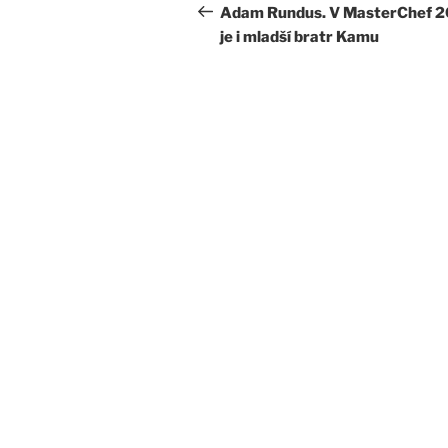
pro
příspěvek
Adam Rundus. V MasterChef 
je i mladší bratr Kamu
příspěvek