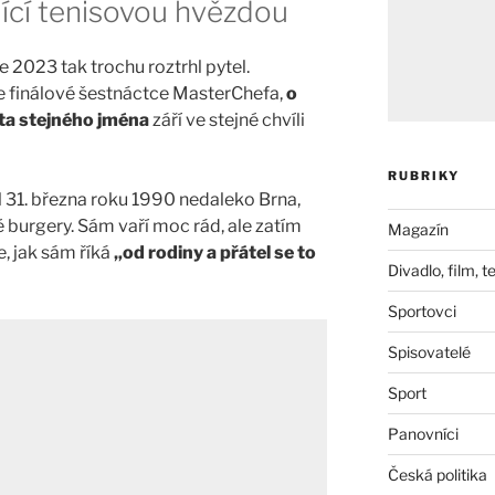
jící tenisovou hvězdou
e 2023 tak trochu roztrhl pytel.
 ve finálové šestnáctce MasterChefa,
o
sta stejného jména
září ve stejné chvíli
RUBRIKY
 31. března roku 1990 nedaleko Brna,
é burgery. Sám vaří moc rád, ale zatím
Magazín
, jak sám říká
„od rodiny a přátel se to
Divadlo, film, t
Sportovci
Spisovatelé
Sport
Panovníci
Česká politika