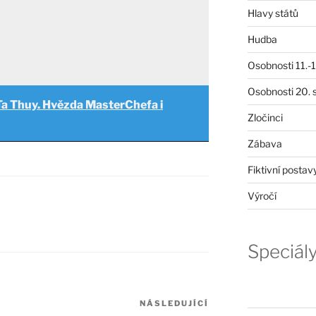
Hlavy států
Hudba
Osobnosti 11.-19
Osobnosti 20. s
 Ta Thuy. Hvězda MasterChefa i
Zločinci
Zábava
Fiktivní postav
Výročí
Speciál
NÁSLEDUJÍCÍ
Následující