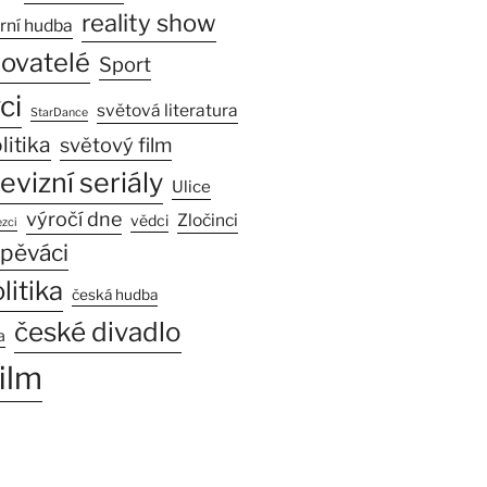
reality show
rní hudba
sovatelé
Sport
ci
světová literatura
StarDance
litika
světový film
levizní seriály
Ulice
výročí dne
Zločinci
vědci
zci
pěváci
litika
česká hudba
české divadlo
a
ilm