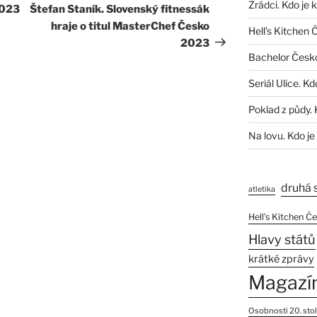
Zrádci. Kdo je 
příspěvek
2023
Štefan Staník. Slovenský fitnessák
hraje o titul MasterChef Česko
Hell’s Kitchen 
2023
Bachelor Česk
Seriál Ulice. Kd
Poklad z půdy. 
Na lovu. Kdo je
druhá 
atletika
Hell’s Kitchen Č
Hlavy států
krátké zprávy
Magazí
Osobnosti 20. stol