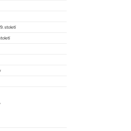
. století
toletí
y
y