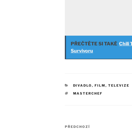
PŘEČTĚTE SI TAKÉ
Chili
Survivoru
RUBRIKY
DIVADLO, FILM, TELEVIZE
ŠTÍTKY
MASTERCHEF
Navigace
Předchozí
PŘEDCHOZÍ