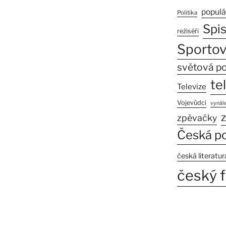
populá
Politika
Spi
režiséři
Sportov
světová po
te
Televize
Vojevůdci
vynále
z
zpěvačky
Česká po
česká literatur
český f