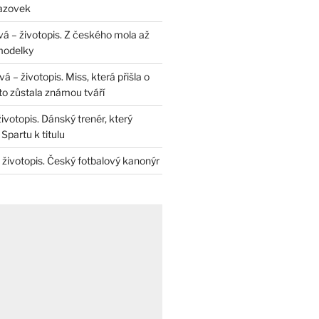
razovek
á – životopis. Z českého mola až
modelky
 – životopis. Miss, která přišla o
to zůstala známou tváří
životopis. Dánský trenér, který
Spartu k titulu
 životopis. Český fotbalový kanonýr