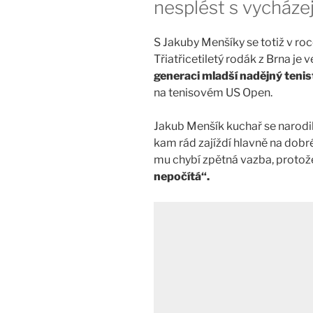
nesplést s vycháze
S Jakuby Menšíky se totiž v roc
Třiatřicetiletý rodák z Brna je
generaci mladší nadějný teni
na tenisovém US Open.
Jakub Menšík kuchař se narodil
kam rád zajíždí hlavně na dobr
mu chybí zpětná vazba, protože
nepočítá“.