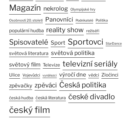
Magazín
nekrolog
Olympijské hry
Panovníci
Osobnosti 20. století
Politika
Podnikatelé
reality show
populární hudba
režiséři
Sportovci
Spisovatelé
Sport
StarDance
světová politika
světová literatura
televizní seriály
světový film
Televize
výročí dne
Zločinci
Ulice
vědci
Vojevůdci
vynálezci
Česká politika
zpěváci
zpěvačky
české divadlo
česká literatura
česká hudba
český film