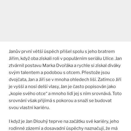
Janův první větší úspěch přišel spolu s jeho bratrem
Jiřím, když oba získali roli v populárním seriálu
Ulice
. Jan
ztvárnil postavu Marka Dvořáka a rychle si získal diváky
svým talentem a podobou s otcem. Přestože jsou
dvojčata, Jan a Jiří se v mnoha ohledech liší. Zatímco Jiří
je vyšší a nosí delší vlasy, Jan je často popisován jako
„kopie svého otce“ a mnoho lidí jej s ním srovnává. Toto
srovnání však přijímá s pokorou a snaží se budovat
svou vlastní kariéru​.
I když je Jan Dlouhý teprve na začátku své kariéry, jeho
rodinné zázemí a dosavadní úspěchy naznačují, že má