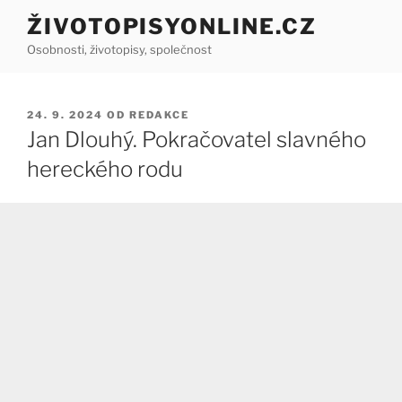
Přejít
ŽIVOTOPISYONLINE.CZ
k
Osobnosti, životopisy, společnost
obsahu
webu
PUBLIKOVÁNO
24. 9. 2024
OD
REDAKCE
Jan Dlouhý. Pokračovatel slavného
hereckého rodu