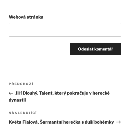
Webová stránka
Navigace
Předchozí
PŘEDCHOZÍ
pro
příspěvek
Jiří Dlouhý. Talent, který pokračuje v herecké
příspěvek
dynastii
Následující
NÁSLEDUJÍCÍ
příspěvek
Květa Fialová. Šarmantní herečka s duší bohémky