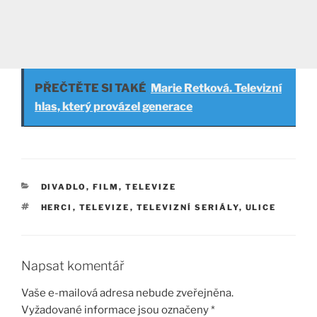
PŘEČTĚTE SI TAKÉ
Marie Retková. Televizní
hlas, který provázel generace
RUBRIKY
DIVADLO, FILM, TELEVIZE
ŠTÍTKY
HERCI
,
TELEVIZE
,
TELEVIZNÍ SERIÁLY
,
ULICE
Napsat komentář
Vaše e-mailová adresa nebude zveřejněna.
Vyžadované informace jsou označeny
*