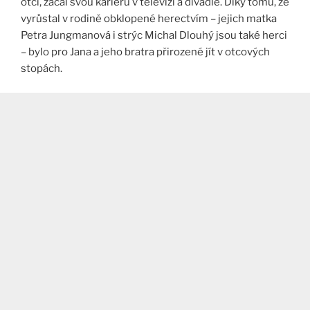
otci, začal svou kariéru v televizi a divadle. Díky tomu, že
vyrůstal v rodině obklopené herectvím – jejich matka
Petra Jungmanová i strýc Michal Dlouhý jsou také herci
– bylo pro Jana a jeho bratra přirozené jít v otcových
stopách​.