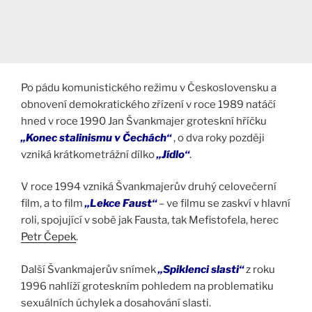
Po pádu komunistického režimu v Československu a
obnovení demokratického zřízení v roce 1989 natáčí
hned v roce 1990 Jan Švankmajer groteskní hříčku
„Konec stalinismu v Čechách“
, o dva roky později
vzniká krátkometrážní dílko
„Jídlo“
.
V roce 1994 vzniká Švankmajerův druhý celovečerní
film, a to film
„Lekce Faust“
– ve filmu se zaskví v hlavní
roli, spojující v sobě jak Fausta, tak Mefistofela, herec
Petr Čepek
.
Další Švankmajerův snímek
„Spiklenci slasti“
z roku
1996 nahlíží groteskním pohledem na problematiku
sexuálních úchylek a dosahování slasti.