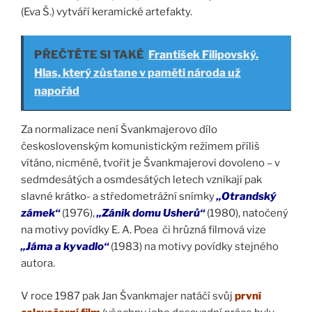
(Eva Š.) vytváří keramické artefakty.
PŘEČTĚTE SI TAKÉ
František Filipovský.
Hlas, který zůstane v paměti národa už
napořád
Za normalizace není Švankmajerovo dílo
československým komunistickým režimem příliš
vítáno, nicméně, tvořit je Švankmajerovi dovoleno – v
sedmdesátých a osmdesátých letech vznikají pak
slavné krátko- a středometrážní snímky
„Otrandský
zámek“
(1976),
„Zánik domu Usherů“
(1980), natočený
na motivy povídky E. A. Poea či hrůzná filmová vize
„Jáma a kyvadlo“
(1983) na motivy povídky stejného
autora.
V roce 1987 pak Jan Švankmajer natáčí svůj
první