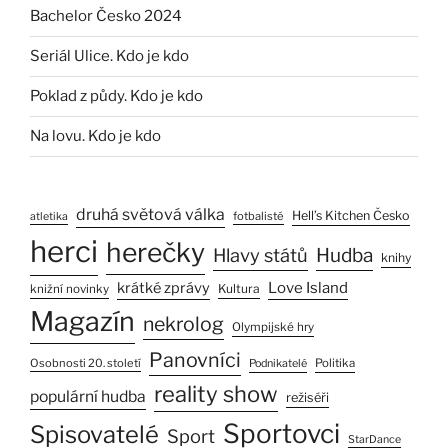
Bachelor Česko 2024
Seriál Ulice. Kdo je kdo
Poklad z půdy. Kdo je kdo
Na lovu. Kdo je kdo
druhá světová válka
Hell’s Kitchen Česko
fotbalisté
atletika
herci
herečky
Hlavy států
Hudba
knihy
Love Island
krátké zprávy
Kultura
knižní novinky
Magazín
nekrolog
Olympijské hry
Panovníci
Osobnosti 20. století
Politika
Podnikatelé
reality show
populární hudba
režiséři
Sportovci
Spisovatelé
Sport
StarDance