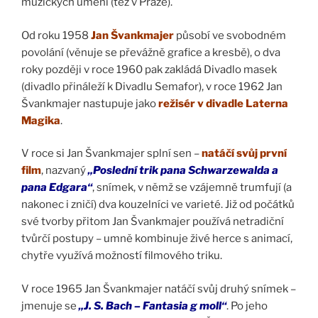
múzických umění (též v Praze).
Od roku 1958
Jan Švankmajer
působí ve svobodném
povolání (věnuje se převážně grafice a kresbě), o dva
roky později v roce 1960 pak zakládá Divadlo masek
(divadlo přináleží k Divadlu Semafor), v roce 1962 Jan
Švankmajer nastupuje jako
režisér v divadle Laterna
Magika
.
V roce si Jan Švankmajer splní sen –
natáčí svůj první
film
, nazvaný
„Poslední trik pana Schwarzewalda a
pana Edgara“
, snímek, v němž se vzájemně trumfují (a
nakonec i zničí) dva kouzelníci ve varieté. Již od počátků
své tvorby přitom Jan Švankmajer používá netradiční
tvůrčí postupy – umně kombinuje živé herce s animací,
chytře využívá možností filmového triku.
V roce 1965 Jan Švankmajer natáčí svůj druhý snímek –
jmenuje se
„J. S. Bach – Fantasia g moll“
. Po jeho