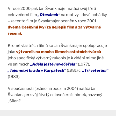
V roce 2000 pak Jan Švankmajer natáčí svůj třetí
celovečerní film
„Otesánek“
na motivy lidové pohádky
– za tento film je Švankmajer oceněn v roce 2001
dvěma Českými lvy (za nejlepší film a za výtvarné
řešení).
Kromě vlastních filmů se Jan Švankmajer spolupracuje
jako
výtvarník na mnoha filmech ostatních tvůrců
–
jeho specifický výtvarný rukopis je k vidění mimo jiné
ve snímcích
„Adéla ještě nevečeřela“
(1977),
„Tajemství hradu v Karpatech“
(1981) či
„Tři veteráni“
(1983).
V současnosti (psáno na podzim 2004) natáčí Jan
Švankmajer svůj čtvrtý celovečerní snímek, nazvaný
„Šílení“.