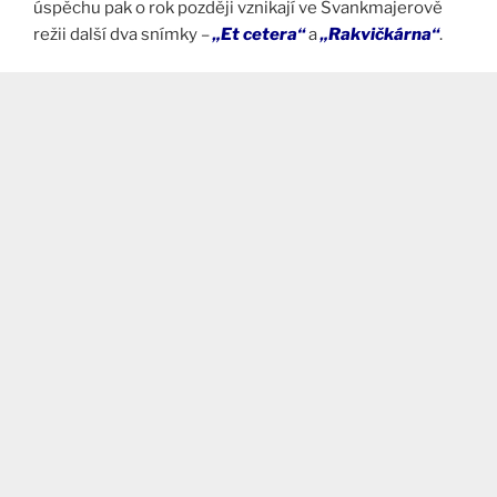
úspěchu pak o rok později vznikají ve Švankmajerově
režii další dva snímky –
„Et cetera“
a
„Rakvičkárna“
.