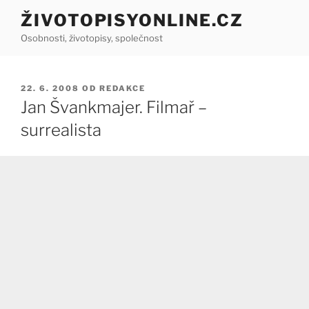
Přejít
ŽIVOTOPISYONLINE.CZ
k
Osobnosti, životopisy, společnost
obsahu
webu
PUBLIKOVÁNO
22. 6. 2008
OD
REDAKCE
Jan Švankmajer. Filmař –
surrealista