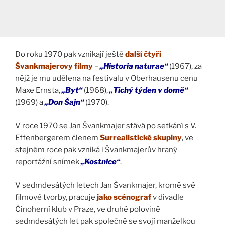
Do roku 1970 pak vznikají ještě
další čtyři
Švankmajerovy filmy
–
„Historia naturae“
(1967), za
nějž je mu udělena na festivalu v Oberhausenu cenu
Maxe Ernsta,
„Byt“
(1968),
„Tichý týden v domě“
(1969) a
„Don Šajn“
(1970).
V roce 1970 se Jan Švankmajer stává po setkání s V.
Effenbergerem členem
Surrealistické skupiny
, ve
stejném roce pak vzniká i Švankmajerův hraný
reportážní snímek
„Kostnice“
.
V sedmdesátých letech Jan Švankmajer, kromě své
filmové tvorby, pracuje
jako scénograf
v divadle
Činoherní klub v Praze, ve druhé polovině
sedmdesátých let pak společně se svojí manželkou