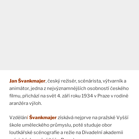
Jan Švankmajer
, český režisér, scénárista, výtvarník a
animátor, jedna z nejvýznamnějších osobností českého
filmu, přichází na svět 4. září roku 1934 v Praze v rodině
aranžéra výloh.
Vzdělán
í
Švankmajer
získává nejprve na pražské Vyšší
škole uměleckého průmyslu, poté studuje obor
loutkářské scénografie a režie na Divadelní akademii