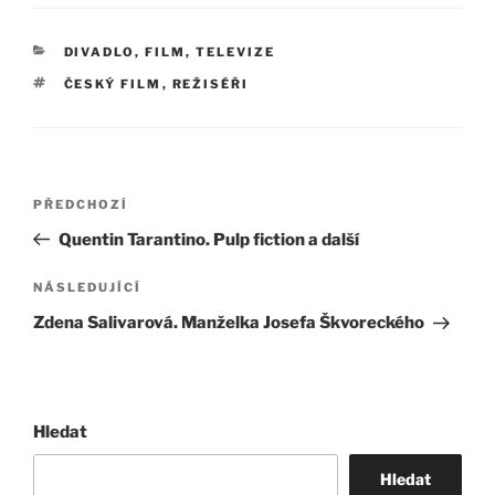
RUBRIKY
DIVADLO, FILM, TELEVIZE
ŠTÍTKY
ČESKÝ FILM
,
REŽISÉŘI
Navigace
Předchozí
PŘEDCHOZÍ
pro
příspěvek
Quentin Tarantino. Pulp fiction a další
příspěvek
Následující
NÁSLEDUJÍCÍ
příspěvek
Zdena Salivarová. Manželka Josefa Škvoreckého
Hledat
Hledat