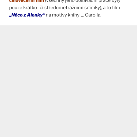
celovečerní film
(všechny jeho dosavadní práce byly
pouze krátko- či středometrážními snímky), a to film
„Něco z Alenky“
na motivy knihy L. Carolla.