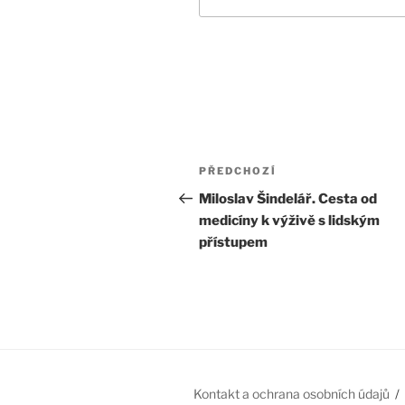
Navigace
Předchozí
PŘEDCHOZÍ
pro
příspěvek
Miloslav Šindelář. Cesta od
medicíny k výživě s lidským
příspěvek
přístupem
Kontakt a ochrana osobních údajů