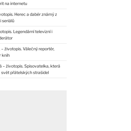
rit na internetu
životopis. Herec a dabér známý z
 seriálů
otopis. Legendární televizní i
derátor
– životopis. Válečný reportér,
r knih
– životopis. Spisovatelka, která
svět přátelských strašidel