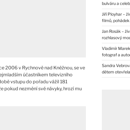
bulváru a celeb
Jiří Ployhar – 
filmů, pohádek i
Jan Rosák – živ
rozhlasový mo
Vladimír Marek 
fotograf a auto
Sandra Vebrová 
oce 2006 v Rychnově nad Kněžnou, se ve
dětem otevřela 
nejmladším účastníkem televizního
 době vstupu do pořadu vážil 181
, že pokud nezmění své návyky, hrozí mu