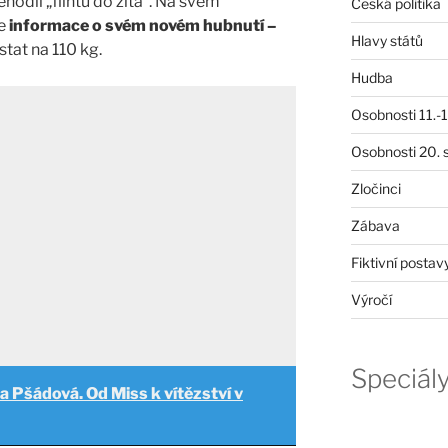
hodil „flintu do žita“. Na svém
Česká politika
je
informace o svém novém hubnutí –
Hlavy států
tat na 110 kg.
Hudba
Osobnosti 11.-19
Osobnosti 20. s
Zločinci
Zábava
Fiktivní postav
Výročí
Speciál
a Pšádová. Od Miss k vítězství v