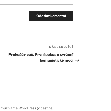
NÁSLEDUJÍCÍ
Následující
příspěvek
Prokešův puč. První pokus o svržení
komunistické moci
Používáme WordPress (v češtině).