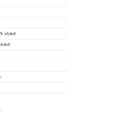
. století
toletí
y
y