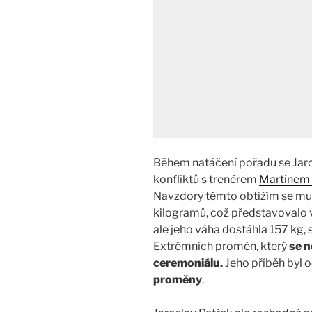
Během natáčení pořadu se Jaro
konfliktů s trenérem
Martinem
Navzdory těmto obtížím se mu 
kilogramů, což představovalo 
ale jeho váha dostáhla 157 kg,
Extrémních proměn, který
se 
ceremoniálu.
Jeho příběh byl 
proměny
.