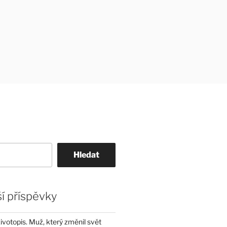
Hledat
í příspěvky
životopis. Muž, který změnil svět