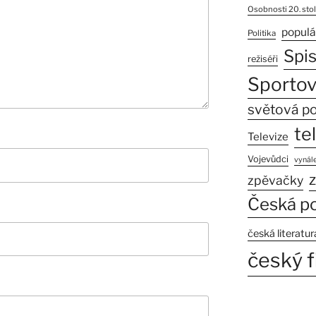
Osobnosti 20. stol
populá
Politika
Spi
režiséři
Sportov
světová po
te
Televize
Vojevůdci
vynále
z
zpěvačky
Česká po
česká literatur
český f