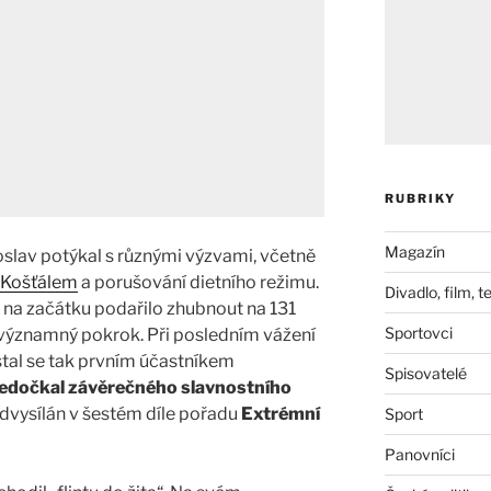
RUBRIKY
Magazín
slav potýkal s různými výzvami, včetně
 Košťálem
a porušování dietního režimu.
Divadlo, film, t
na začátku podařilo zhubnout na 131
Sportovci
významný pokrok. Při posledním vážení
 stal se tak prvním účastníkem
Spisovatelé
nedočkal závěrečného slavnostního
odvysílán v šestém díle pořadu
Extrémní
Sport
Panovníci