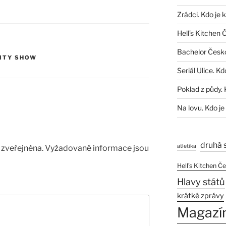
Zrádci. Kdo je 
Hell’s Kitchen 
Bachelor Česk
ITY SHOW
Seriál Ulice. Kd
Poklad z půdy. 
Na lovu. Kdo je
druhá 
atletika
zveřejněna.
Vyžadované informace jsou
Hell’s Kitchen Č
Hlavy států
krátké zprávy
Magazí