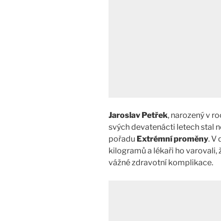
Jaroslav Petřek
, narozený v r
svých devatenácti letech stal 
pořadu
Extrémní proměny
. V
kilogramů a lékaři ho varovali
vážné zdravotní komplikace.