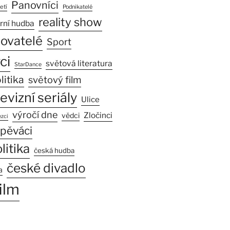
Panovníci
etí
Podnikatelé
reality show
rní hudba
sovatelé
Sport
ci
světová literatura
StarDance
litika
světový film
levizní seriály
Ulice
výročí dne
Zločinci
vědci
zci
pěváci
litika
česká hudba
české divadlo
a
ilm