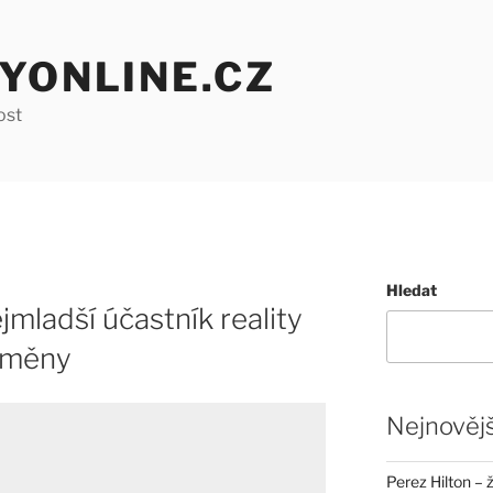
YONLINE.CZ
ost
Hledat
jmladší účastník reality
oměny
Nejnovějš
Perez Hilton – 