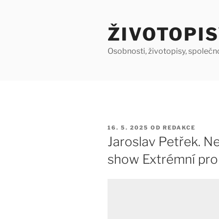
Přejít
k
ŽIVOTOPIS
obsahu
webu
Osobnosti, životopisy, společn
PUBLIKOVÁNO
16. 5. 2025
OD
REDAKCE
Jaroslav Petřek. Ne
show Extrémní pr