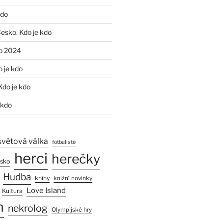
kdo
Česko. Kdo je kdo
o 2024
o je kdo
Kdo je kdo
 kdo
světová válka
fotbalisté
herci
herečky
esko
Hudba
knihy
knižní novinky
Love Island
Kultura
n
nekrolog
Olympijské hry