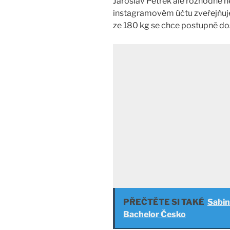
Jaroslav Petřek ale rozhodně ne
instagramovém účtu zveřejňu
ze 180 kg se chce postupně dos
PŘEČTĚTE SI TAKÉ
Sabin
Bachelor Česko