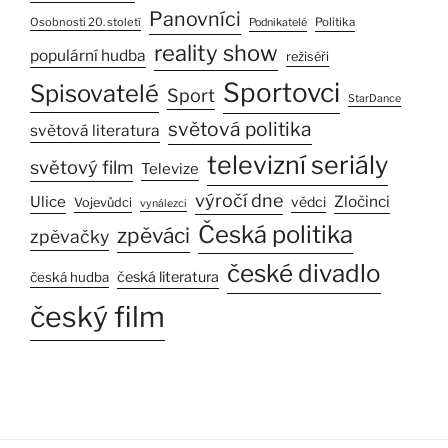
Panovníci
Osobnosti 20. století
Politika
Podnikatelé
reality show
populární hudba
režiséři
Sportovci
Spisovatelé
Sport
StarDance
světová politika
světová literatura
televizní seriály
světový film
Televize
výročí dne
Ulice
Zločinci
vědci
Vojevůdci
vynálezci
Česká politika
zpěváci
zpěvačky
české divadlo
česká literatura
česká hudba
český film