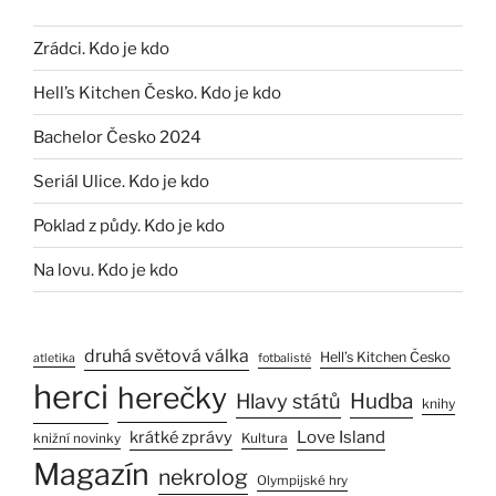
Zrádci. Kdo je kdo
Hell’s Kitchen Česko. Kdo je kdo
Bachelor Česko 2024
Seriál Ulice. Kdo je kdo
Poklad z půdy. Kdo je kdo
Na lovu. Kdo je kdo
druhá světová válka
Hell’s Kitchen Česko
atletika
fotbalisté
herci
herečky
Hlavy států
Hudba
knihy
Love Island
krátké zprávy
Kultura
knižní novinky
Magazín
nekrolog
Olympijské hry