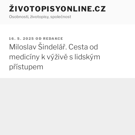
Přejít
ŽIVOTOPISYONLINE.CZ
k
Osobnosti, životopisy, společnost
obsahu
webu
PUBLIKOVÁNO
16. 5. 2025
OD
REDAKCE
Miloslav Šindelář. Cesta od
medicíny k výživě s lidským
přístupem