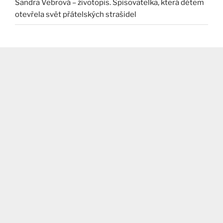
Sandra Vebrová – životopis. Spisovatelka, která dětem
otevřela svět přátelských strašidel