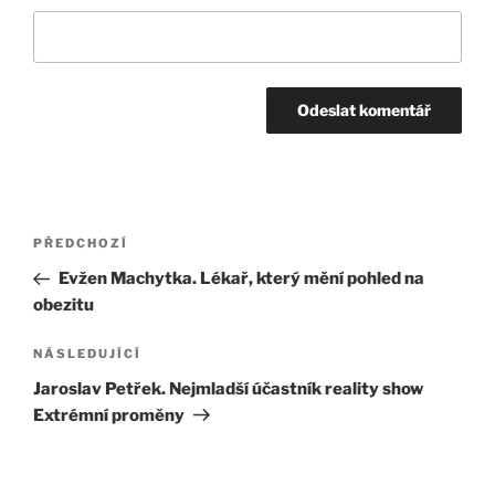
Navigace
Předchozí
PŘEDCHOZÍ
pro
příspěvek
Evžen Machytka. Lékař, který mění pohled na
příspěvek
obezitu
Následující
NÁSLEDUJÍCÍ
příspěvek
Jaroslav Petřek. Nejmladší účastník reality show
Extrémní proměny