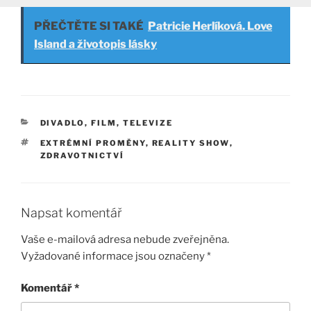
PŘEČTĚTE SI TAKÉ
Patricie Herlíková. Love
Island a životopis lásky
RUBRIKY
DIVADLO, FILM, TELEVIZE
ŠTÍTKY
EXTRÉMNÍ PROMĚNY
,
REALITY SHOW
,
ZDRAVOTNICTVÍ
Napsat komentář
Vaše e-mailová adresa nebude zveřejněna.
Vyžadované informace jsou označeny
*
Komentář
*