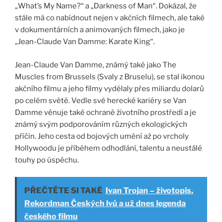
„What’s My Name?“ a „Darkness of Man“. Dokázal, že
stále má co nabídnout nejen v akčních filmech, ale také
v dokumentárních a animovaných filmech, jako je
„Jean-Claude Van Damme: Karate King“.
Jean-Claude Van Damme, známý také jako The
Muscles from Brussels (Svaly z Bruselu), se stal ikonou
akčního filmu a jeho filmy vydělaly přes miliardu dolarů
po celém světě. Vedle své herecké kariéry se Van
Damme věnuje také ochraně životního prostředí a je
známý svým podporováním různých ekologických
příčin. Jeho cesta od bojových umění až po vrcholy
Hollywoodu je příběhem odhodlání, talentu a neustálé
touhy po úspěchu.
PŘEČTĚTE SI TAKÉ
Ivan Trojan – životopis.
Rekordman Českých lvů a už dnes legenda
českého filmu