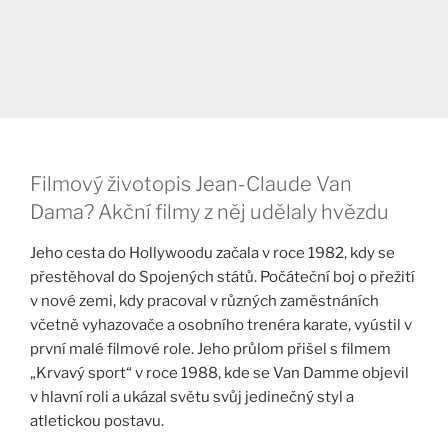
Filmový životopis Jean-Claude Van
Dama? Akční filmy z něj udělaly hvězdu
Jeho cesta do Hollywoodu začala v roce 1982, kdy se
přestěhoval do Spojených států. Počáteční boj o přežití
v nové zemi, kdy pracoval v různých zaměstnáních
včetně vyhazovače a osobního trenéra karate, vyústil v
první malé filmové role. Jeho průlom přišel s filmem
„Krvavý sport“ v roce 1988, kde se Van Damme objevil
v hlavní roli a ukázal světu svůj jedinečný styl a
atletickou postavu.