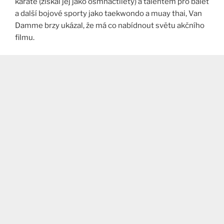
karate (získal jej jako osmnáctiletý) a talentem pro balet
a další bojové sporty jako taekwondo a muay thai, Van
Damme brzy ukázal, že má co nabídnout světu akčního
filmu.