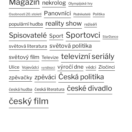
Magazín
nekrolog
Olympijské hry
Panovníci
Osobnosti 20. století
Politika
Podnikatelé
reality show
populární hudba
režiséři
Sportovci
Spisovatelé
Sport
StarDance
světová politika
světová literatura
televizní seriály
světový film
Televize
výročí dne
Ulice
Zločinci
vědci
Vojevůdci
vynálezci
Česká politika
zpěváci
zpěvačky
české divadlo
česká literatura
česká hudba
český film