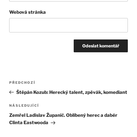
Webová stránka
Navigace
Předchozí
PŘEDCHOZÍ
pro
příspěvek
Štěpán Kozub: Herecký talent, zpěvák, komediant
příspěvek
Následující
NÁSLEDUJÍCÍ
příspěvek
Zemřel Ladislav Županič. Oblíbený herec a dabér
Clinta Eastwooda