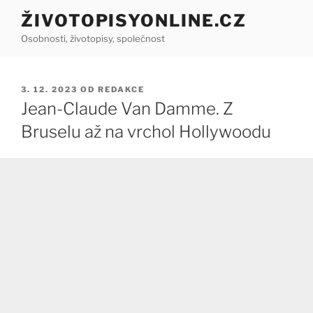
Přejít
ŽIVOTOPISYONLINE.CZ
k
Osobnosti, životopisy, společnost
obsahu
webu
PUBLIKOVÁNO
3. 12. 2023
OD
REDAKCE
Jean-Claude Van Damme. Z
Bruselu až na vrchol Hollywoodu