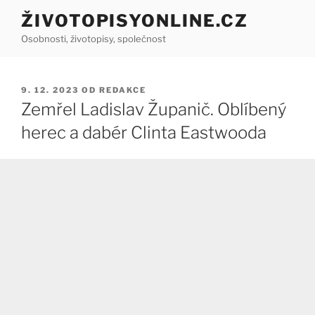
Přejít
ŽIVOTOPISYONLINE.CZ
k
Osobnosti, životopisy, společnost
obsahu
webu
PUBLIKOVÁNO
9. 12. 2023
OD
REDAKCE
Zemřel Ladislav Županič. Oblíbený
herec a dabér Clinta Eastwooda