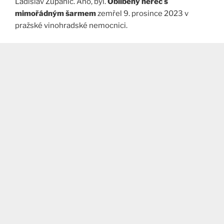
Ladislav Županič. Ano, byl.
Oblíbený herec s
mimořádným šarmem
zemřel 9. prosince 2023 v
pražské vinohradské nemocnici.