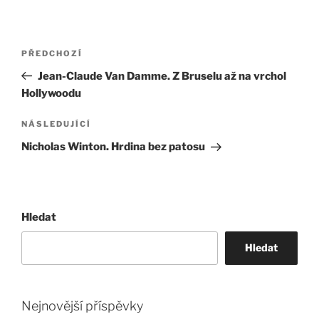
Navigace
Předchozí
PŘEDCHOZÍ
pro
příspěvek
Jean-Claude Van Damme. Z Bruselu až na vrchol
příspěvek
Hollywoodu
Následující
NÁSLEDUJÍCÍ
příspěvek
Nicholas Winton. Hrdina bez patosu
Hledat
Hledat
Nejnovější příspěvky