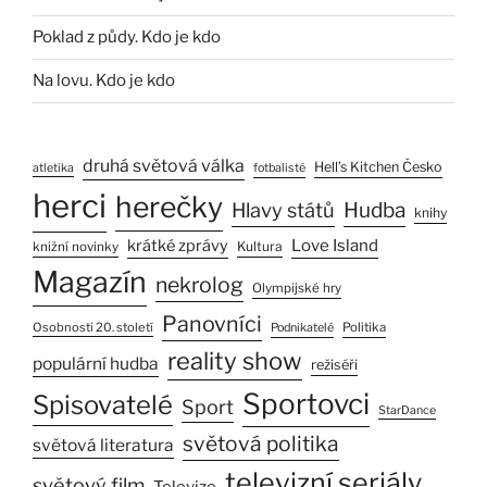
Poklad z půdy. Kdo je kdo
Na lovu. Kdo je kdo
druhá světová válka
Hell’s Kitchen Česko
atletika
fotbalisté
herci
herečky
Hlavy států
Hudba
knihy
Love Island
krátké zprávy
Kultura
knižní novinky
Magazín
nekrolog
Olympijské hry
Panovníci
Osobnosti 20. století
Politika
Podnikatelé
reality show
populární hudba
režiséři
Sportovci
Spisovatelé
Sport
StarDance
světová politika
světová literatura
televizní seriály
světový film
Televize