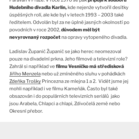
Hudebního divadla Karlín,
kde nejenže vytvořil desítky
úspěšných rolí, ale kde byl v letech 1993 – 2003 také
ředitelem. Odvolán byl za ne úplně jasných okolností po
povodních v roce 2002,
důvodem měl být
nevyrovnaný rozpočet
na opravy vytopeného divadla.
Ladislav Županič Županič se jako herec neomezoval
pouze na divadelní prkna. Jeho filmové a televizní role?
Zahrál si například ve
filmu Vesničko má středisková
Jiřího Menzela
nebo už zmíněného sluhu v pohádkách
Zdeňka Trošky
Princezna ze mlejna 1 a 2. Vidět jsme jej
mohli například i ve filmu Kameňák. Často byl také
obsazován i do populárních televizních seriálů jako
jsou Arabela, Chlapci a chlapi, Zdivočelá země nebo
Okresní přebor.