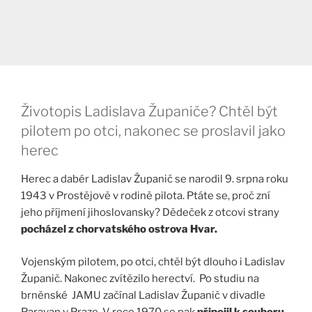
Životopis Ladislava Županiče? Chtěl být
pilotem po otci, nakonec se proslavil jako
herec
Herec a dabér Ladislav Županič se narodil 9. srpna roku
1943 v Prostějově v rodině pilota. Ptáte se, proč zní
jeho příjmení jihoslovansky? Dědeček z otcovi strany
pocházel z chorvatského ostrova Hvar.
Vojenským pilotem, po otci, chtěl být dlouho i Ladislav
Županič. Nakonec zvítězilo herectví. Po studiu na
brněnské JAMU začínal Ladislav Županič v divadle
Paravan v Praze. V roce 1970 se pak
připojil k souboru