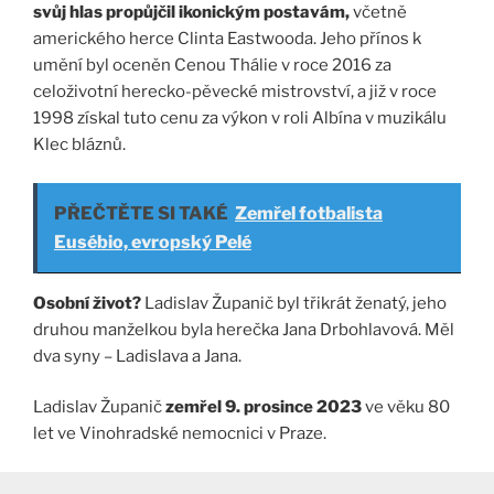
svůj hlas propůjčil ikonickým postavám,
včetně
amerického herce Clinta Eastwooda. Jeho přínos k
umění byl oceněn Cenou Thálie v roce 2016 za
celoživotní herecko-pěvecké mistrovství, a již v roce
1998 získal tuto cenu za výkon v roli Albína v muzikálu
Klec bláznů​​​​.
PŘEČTĚTE SI TAKÉ
Zemřel fotbalista
Eusébio, evropský Pelé
Osobní život?
Ladislav Županič byl třikrát ženatý, jeho
druhou manželkou byla herečka Jana Drbohlavová. Měl
dva syny – Ladislava a Jana.
Ladislav Županič
zemřel 9. prosince 2023
ve věku 80
let ve Vinohradské nemocnici v Praze.