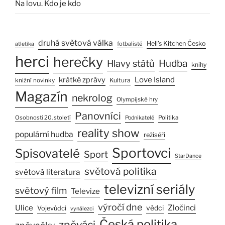
Na lovu. Kdo je kdo
druhá světová válka
Hell’s Kitchen Česko
fotbalisté
atletika
herci
herečky
Hlavy států
Hudba
knihy
Love Island
krátké zprávy
Kultura
knižní novinky
Magazín
nekrolog
Olympijské hry
Panovníci
Osobnosti 20. století
Politika
Podnikatelé
reality show
populární hudba
režiséři
Sportovci
Spisovatelé
Sport
StarDance
světová politika
světová literatura
televizní seriály
světový film
Televize
výročí dne
Ulice
Zločinci
vědci
Vojevůdci
vynálezci
Česká politika
zpěváci