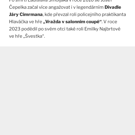
Čepelka začal více angažovat i v legendárním
Divadle
Járy Cimrmana
, kde převzal roli policejního praktikanta
Hlaváčka ve hře
„Vražda v salonním coupé“
. V roce
2023 podědil po svém otci také roli Emilky Najbrtové
ve hře „Švestka“​.