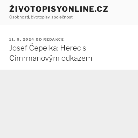
Přejít
ŽIVOTOPISYONLINE.CZ
k
Osobnosti, životopisy, společnost
obsahu
webu
PUBLIKOVÁNO
11. 9. 2024
OD
REDAKCE
Josef Čepelka: Herec s
Cimrmanovým odkazem