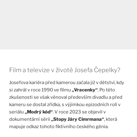
Film a televize v životě Josefa Čepelky?
Josefova kariéra před kamerou začala již v dětství, kdy
si zahrál v roce 1990 ve filmu
„Vracenky“
. Po této
zkušenosti se však věnoval především divadlu a před
kameru se dostal zřídka, s výjimkou epizodních rolí v
seriálu
„Modrý kód“
. V roce 2023 se objevil v
dokumentární sérii
„Stopy Járy Cimrmana“
, která
mapuje odkaz tohoto fiktivního českého génia​.