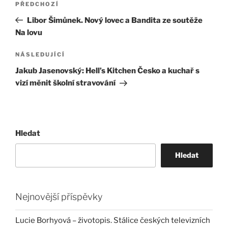
Předchozí
PŘEDCHOZÍ
pro
příspěvek
Libor Šimůnek. Nový lovec a Bandita ze soutěže
příspěvek
Na lovu
Následující
NÁSLEDUJÍCÍ
příspěvek
Jakub Jasenovský: Hell’s Kitchen Česko a kuchař s
vizí měnit školní stravování
Hledat
Hledat
Nejnovější příspěvky
Lucie Borhyová – životopis. Stálice českých televizních