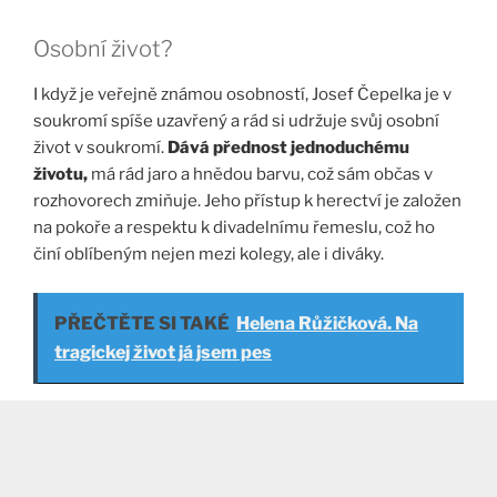
Osobní život?
I když je veřejně známou osobností, Josef Čepelka je v
soukromí spíše uzavřený a rád si udržuje svůj osobní
život v soukromí.
Dává přednost jednoduchému
životu,
má rád jaro a hnědou barvu, což sám občas v
rozhovorech zmiňuje. Jeho přístup k herectví je založen
na pokoře a respektu k divadelnímu řemeslu, což ho
činí oblíbeným nejen mezi kolegy, ale i diváky​.
PŘEČTĚTE SI TAKÉ
Helena Růžičková. Na
tragickej život já jsem pes