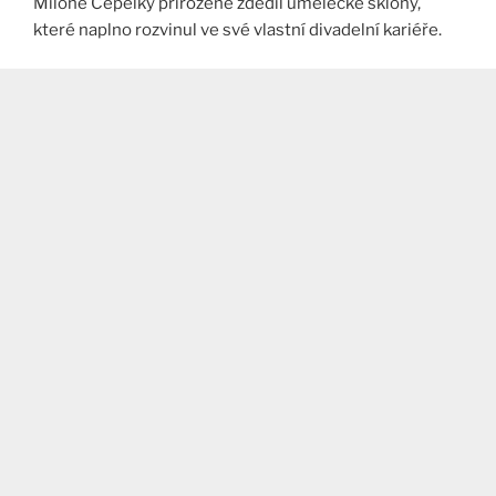
Miloně Čepelky přirozeně zdědil umělecké sklony,
které naplno rozvinul ve své vlastní divadelní kariéře.