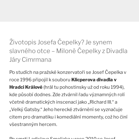
Životopis Josefa Čepelky? Je synem
slavného otce – Miloně Čepelky z Divadla
Járy Cimrmana
Po studích na pražské konzervatoři se Josef Čepelka v
roce 1996 připojil k souboru
Klicperova divadla v
Hradci Králové
(hrál tu pohostinsky už od roku 1994),
kde působí dodnes. Zde ztvárnil řadu významných rolí
včetně dramatických inscenací jako „Richard III.“ a
„Velký Gatsby.“ Jeho herecké ztvárnění se vyznačuje
citem pro dramatiku i komediální momenty, což ho činí
všestranným hercem.
Po smrti Ladislava Smoljaka v roce 2010 se Josef