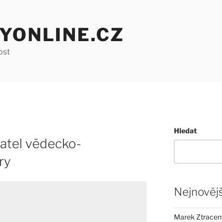
YONLINE.CZ
ost
Hledat
datel vědecko-
ry
Nejnovějš
Marek Ztracený 