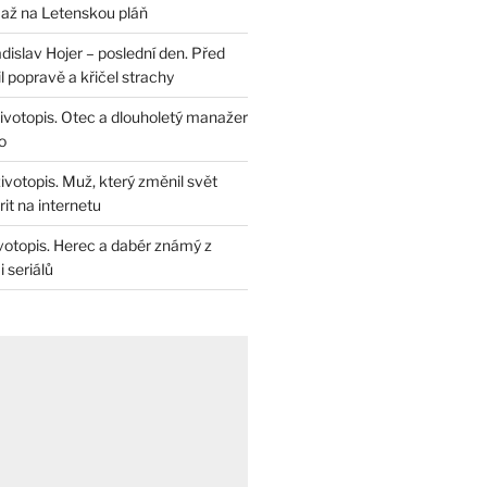
až na Letenskou pláň
dislav Hojer – poslední den. Před
il popravě a křičel strachy
životopis. Otec a dlouholetý manažer
o
životopis. Muž, který změnil svět
rit na internetu
životopis. Herec a dabér známý z
 seriálů