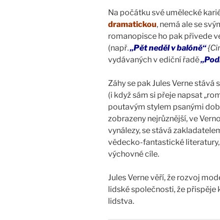
Na počátku své umělecké karié
dramatickou
, nemá ale se sv
romanopisce ho pak přivede ve
(např.
„Pět neděl v balóně“
{Ci
vydávaných v ediční řadě
„Pod
Záhy se pak Jules Verne stáv
(i když sám si přeje napsat „ro
poutavým stylem psanými dobr
zobrazeny nejrůznější, ve Verno
vynálezy, se stává zakladatelem n
vědecko-fantastické literatury
výchovné cíle.
Jules Verne věří, že rozvoj mo
lidské společnosti, že přispěj
lidstva.