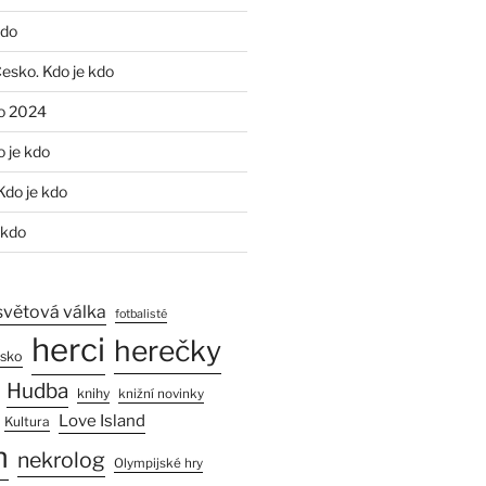
kdo
Česko. Kdo je kdo
o 2024
o je kdo
Kdo je kdo
 kdo
světová válka
fotbalisté
herci
herečky
esko
Hudba
knihy
knižní novinky
Love Island
Kultura
n
nekrolog
Olympijské hry