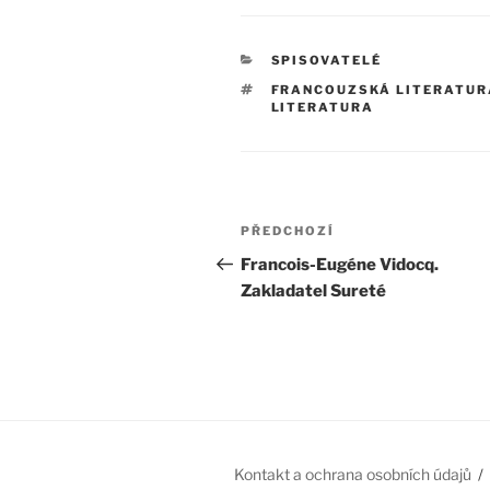
RUBRIKY
SPISOVATELÉ
ŠTÍTKY
FRANCOUZSKÁ LITERATUR
LITERATURA
Navigace
Předchozí
PŘEDCHOZÍ
pro
příspěvek
Francois-Eugéne Vidocq.
Zakladatel Sureté
příspěvek
Kontakt a ochrana osobních údajů