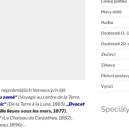
Česká politika
Hlavy států
Hudba
Osobnosti 11.-19
Osobnosti 20. s
Zločinci
Zábava
Fiktivní postav
Výročí
z nejznámějších Verneových děl
du země“
(Voyage au centre de la Terre,
íc“
(De la Terre á la Luna, 1865)
,
„Dvacet
Speciál
lle lieues sous les mers, 1877)
,
“
(Le Chateau de Carpathes, 1882)
,
peau, 1896)
…