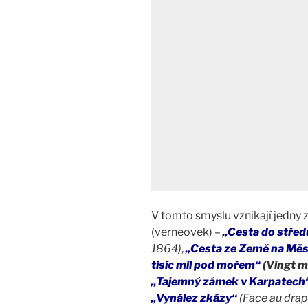
V tomto smyslu vznikají jedny 
(verneovek) –
„Cesta do stře
1864)
,
„Cesta ze Země na Měs
tisíc mil pod mořem“
(Vingt mi
„Tajemný zámek v Karpatech
„Vynález zkázy“
(Face au dra