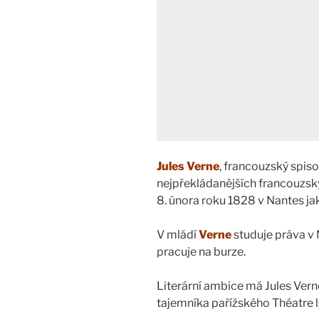
Jules Verne
, francouzský spiso
nejpřekládanějších francouzsky
8. února roku 1828 v Nantes ja
V mládí
Verne
studuje práva v 
pracuje na burze.
Literární ambice má Jules Verne 
tajemníka pařížského Théatre l