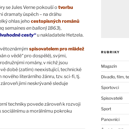
ry se Jules Verne pokouší o
tvorbu
ými dramaty úspěch – na dráhu
lký ohlas jeho
cestopisných románů
nq semaines en ballon} 1863
),
ivuhodné cesty“
u nakladatele Hetzela.
á světoznámým
spisovatelem pro mládež
RUBRIKY
mán o vědě“ pro dospělé), svými,
odružnými romány, v nichž jsou
Magazín
vě době (zatím) neexistující, technické
ového literárního žánru, tzv. sci-fi, tj.
Divadlo, film, t
, zároveň jimi neskrývaně sleduje
Sportovci
Spisovatelé
derní techniky povede zároveň k rozvoji
Sport
e k sociálnímu a morálnímu pokroku
Panovníci