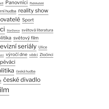
Panovníci
etí
Podnikatelé
reality show
rní hudba
sovatelé
Sport
ci
světová literatura
StarDance
litika
světový film
levizní seriály
Ulice
výročí dne
Zločinci
vědci
zci
pěváci
litika
česká hudba
české divadlo
a
ilm