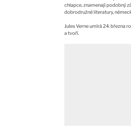
chlapce, znamenají podobný záž
dobrodružné literatury, němec
Jules Verne umírá 24. března r
a tvoří.