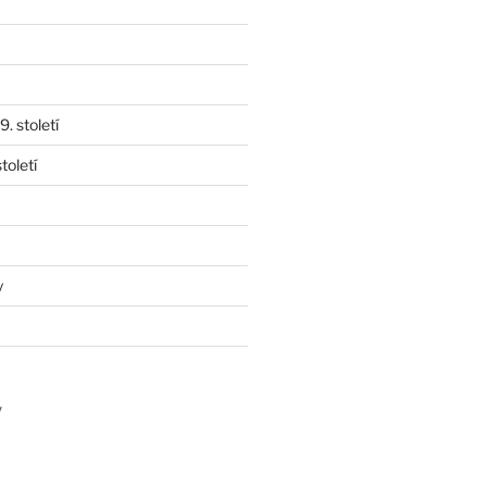
. století
toletí
y
y