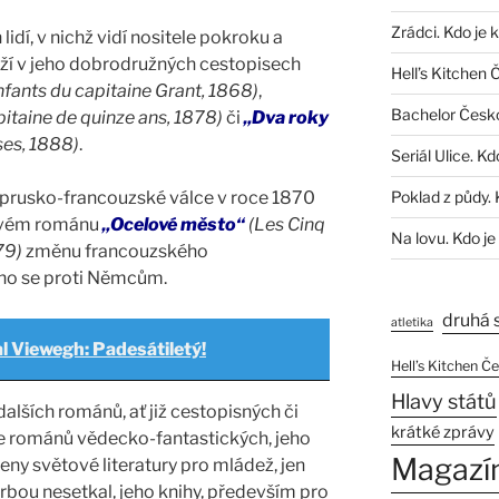
Zrádci. Kdo je 
lidí, v nichž vidí nositele pokroku a
áží v jeho dobrodružných cestopisech
Hell’s Kitchen 
nfants du capitaine Grant, 1868)
,
Bachelor Česk
itaine de quinze ans, 1878)
či
„Dva roky
ses, 1888)
.
Seriál Ulice. Kd
prusko-francouzské válce v roce 1870
Poklad z půdy. 
 svém románu
„Ocelové město“
(Les Cinq
Na lovu. Kdo je
79)
změnu francouzského
ího se proti Němcům.
druhá 
atletika
l Viewegh: Padesátiletý!
Hell’s Kitchen Č
Hlavy států
alších románů, ať již cestopisných či
krátké zprávy
ie románů vědecko-fantastických, jeho
Magazí
eny světové literatury pro mládež, jen
orbou nesetkal, jeho knihy, především pro