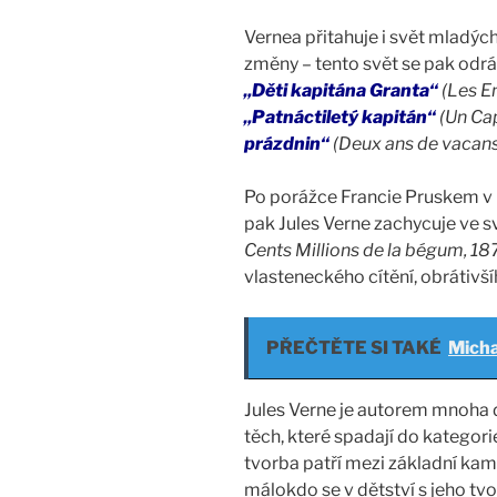
Vernea přitahuje i svět mladých 
změny – tento svět se pak odr
„Děti kapitána Granta“
(Les E
„Patnáctiletý kapitán“
(Un Cap
prázdnin“
(Deux ans de vacan
Po porážce Francie Pruskem v 
pak Jules Verne zachycuje ve
Cents Millions de la bégum, 18
vlasteneckého cítění, obrátivš
PŘEČTĚTE SI TAKÉ
Micha
Jules Verne je autorem mnoha d
těch, které spadají do kategor
tvorba patří mezi základní kam
málokdo se v dětství s jeho tv