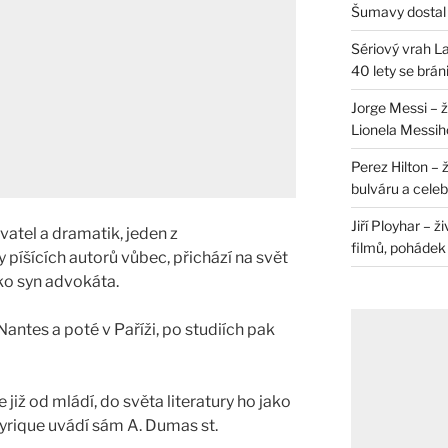
Šumavy dostal 
Sériový vrah La
40 lety se brán
Jorge Messi – 
Lionela Messih
Perez Hilton – 
bulváru a celeb
Jiří Ployhar – 
vatel a dramatik, jeden z
filmů, pohádek i
 píšících autorů vůbec, přichází na svět
ko syn advokáta.
Nantes a poté v Paříži, po studiích pak
již od mládí, do světa literatury ho jako
yrique uvádí sám A. Dumas st.