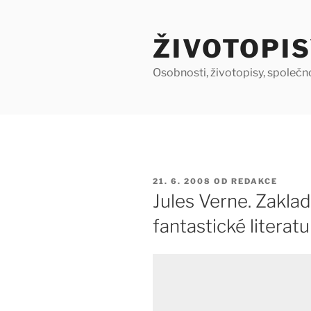
Přejít
k
ŽIVOTOPIS
obsahu
webu
Osobnosti, životopisy, společn
PUBLIKOVÁNO
21. 6. 2008
OD
REDAKCE
Jules Verne. Zakla
fantastické literatu