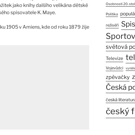
Osobnosti 20. stol
itek jako knihy dalšího velikána dětské
kého spisovatele K. Maye.
populá
Politika
Spi
režiséři
oku 1905 v Amiens, kde od roku 1879 žije
Sportov
světová po
te
Televize
Vojevůdci
vynále
z
zpěvačky
Česká po
česká literatur
český f