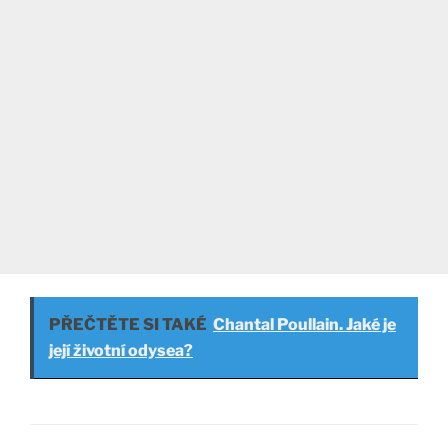
PŘEČTĚTE SI TAKÉ
Chantal Poullain. Jaké je
její životní odysea?