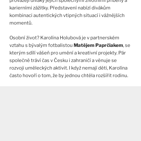
provázejí diváky jejich společnými životními příběhy a
karierními zážitky. Představení nabízí divákům
kombinaci autentických vtipných situací i vážnějších
momentů.
Osobní život? Karolína Holubová je v partnerském
vztahu s bývalým fotbalistou
Matějem Paprčiakem
, se
kterým sdílí vášeň pro umění a kreativní projekty. Pár
společně tráví čas v Česku i zahraničí a věnuje se
rozvoji uměleckých aktivit. I když nemají děti, Karolína
často hovoří o tom, že by jednou chtěla rozšířit rodinu​.