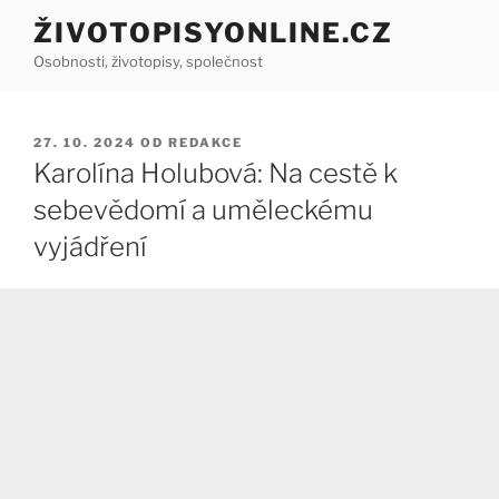
Přejít
ŽIVOTOPISYONLINE.CZ
k
Osobnosti, životopisy, společnost
obsahu
webu
PUBLIKOVÁNO
27. 10. 2024
OD
REDAKCE
Karolína Holubová: Na cestě k
sebevědomí a uměleckému
vyjádření