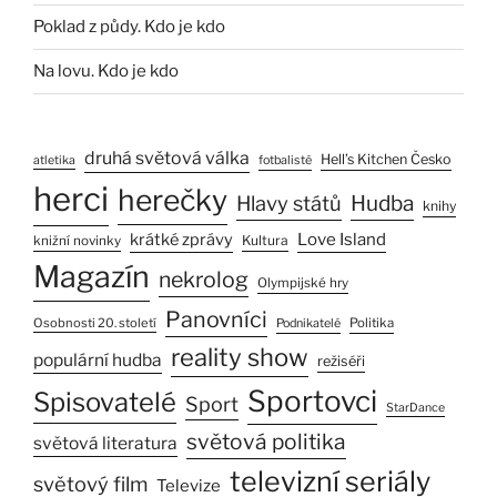
Poklad z půdy. Kdo je kdo
Na lovu. Kdo je kdo
druhá světová válka
Hell’s Kitchen Česko
atletika
fotbalisté
herci
herečky
Hlavy států
Hudba
knihy
Love Island
krátké zprávy
Kultura
knižní novinky
Magazín
nekrolog
Olympijské hry
Panovníci
Osobnosti 20. století
Politika
Podnikatelé
reality show
populární hudba
režiséři
Sportovci
Spisovatelé
Sport
StarDance
světová politika
světová literatura
televizní seriály
světový film
Televize