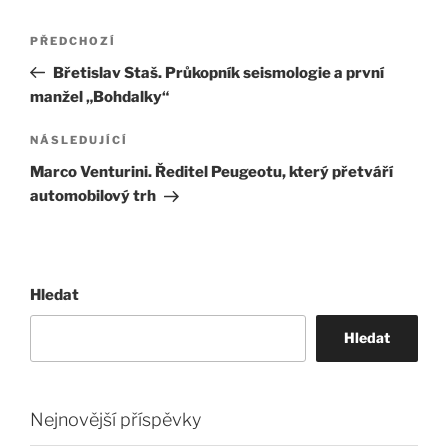
Navigace
Předchozí
PŘEDCHOZÍ
pro
příspěvek
Břetislav Staš. Průkopník seismologie a první
příspěvek
manžel „Bohdalky“
Následující
NÁSLEDUJÍCÍ
příspěvek
Marco Venturini. Ředitel Peugeotu, který přetváří
automobilový trh
Hledat
Hledat
Nejnovější příspěvky