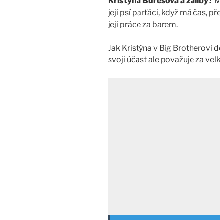
Kristýna Burešová a záliby?
M
její psí parťáci, když má čas, pře
její práce za barem.
Jak Kristýna v Big Brotherovi 
svoji účast ale považuje za velk