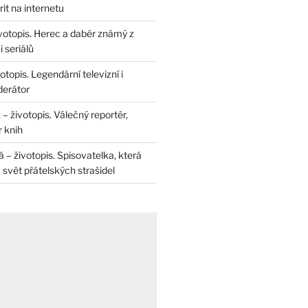
rit na internetu
životopis. Herec a dabér známý z
 seriálů
otopis. Legendární televizní i
derátor
– životopis. Válečný reportér,
r knih
– životopis. Spisovatelka, která
svět přátelských strašidel