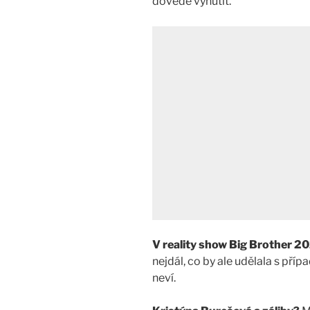
dovede vynutit.
V reality show Big Brother 2
nejdál, co by ale udělala s pří
neví.