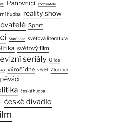
Panovníci
etí
Podnikatelé
reality show
rní hudba
sovatelé
Sport
ci
světová literatura
StarDance
litika
světový film
levizní seriály
Ulice
výročí dne
Zločinci
vědci
zci
pěváci
litika
česká hudba
české divadlo
a
ilm