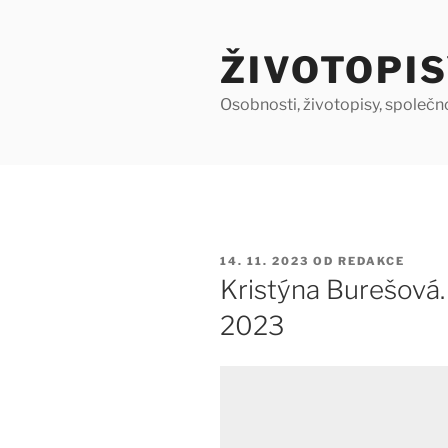
Přejít
k
ŽIVOTOPIS
obsahu
webu
Osobnosti, životopisy, společn
PUBLIKOVÁNO
14. 11. 2023
OD
REDAKCE
Kristýna Burešová.
2023