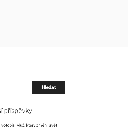
Hledat
í příspěvky
životopis. Muž, který změnil svět