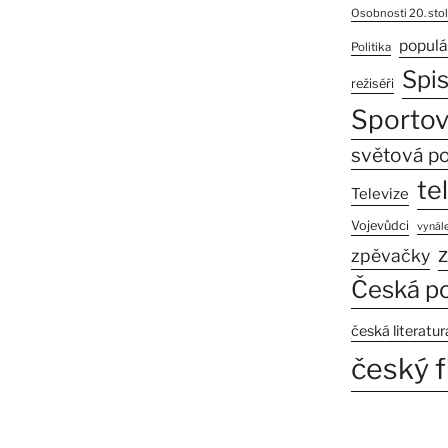
Osobnosti 20. stol
populá
Politika
Spi
režiséři
Sportov
světová po
te
Televize
Vojevůdci
vynále
z
zpěvačky
Česká po
česká literatur
český f