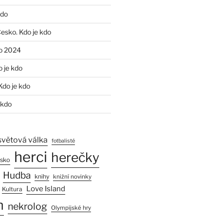
kdo
Česko. Kdo je kdo
o 2024
o je kdo
Kdo je kdo
 kdo
světová válka
fotbalisté
herci
herečky
esko
Hudba
knihy
knižní novinky
Love Island
Kultura
n
nekrolog
Olympijské hry