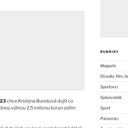
RUBRIKY
Magazín
Divadlo, film, t
Sportovci
Spisovatelé
023
chce Kristýna Burešová dojít co
padnou výhrou 2,5 milionu korun zatím
Sport
Panovníci