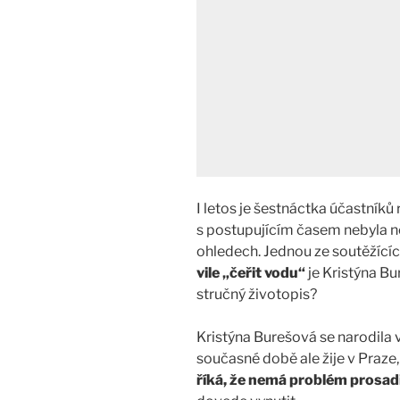
I letos je šestnáctka účastníků
s postupujícím časem nebyla no
ohledech. Jednou ze soutěžící
vile „čeřit vodu“
je Kristýna Bu
stručný životopis?
Kristýna Burešová se narodila 
současné době ale žije v Praze
říká, že nemá problém prosadi