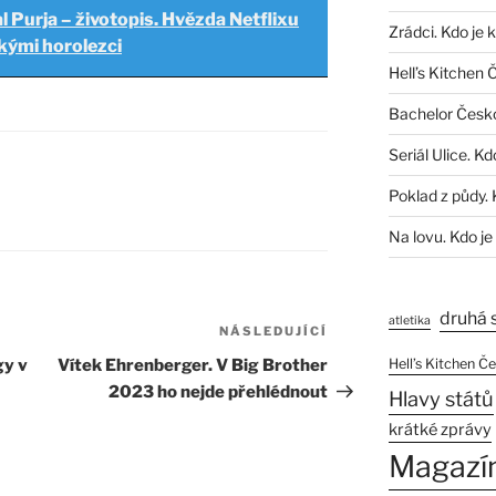
l Purja – životopis. Hvězda Netflixu
Zrádci. Kdo je 
kými horolezci
Hell’s Kitchen 
Bachelor Česk
Seriál Ulice. Kd
Poklad z půdy. 
Na lovu. Kdo je
druhá 
atletika
NÁSLEDUJÍCÍ
Následující
příspěvek
gy v
Vítek Ehrenberger. V Big Brother
Hell’s Kitchen Č
2023 ho nejde přehlédnout
Hlavy států
krátké zprávy
Magazí