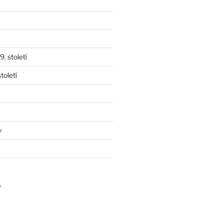
. století
toletí
y
y