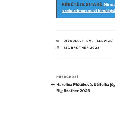
PŘEČTĚTE SI TAKÉ
Nirma
a rekordman mezi himálajs
RUBRIKY
DIVADLO, FILM, TELEVIZE
ŠTÍTKY
BIG BROTHER 2023
Navigace
Předchozí
PŘEDCHOZÍ
pro
příspěvek
Karolína Pištěková. Učitelka jó
Big Brother 2023
příspěvek