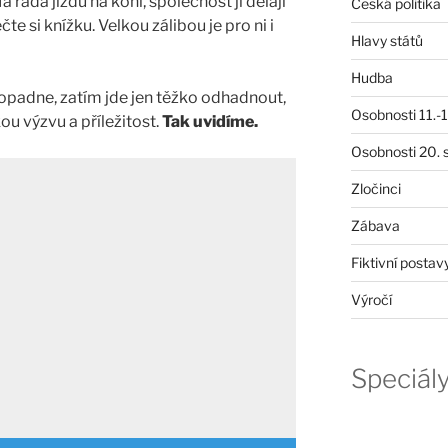
á ráda jízdu na koni, společnost jí dělají
Česká politika
čte si knížku. Velkou zálibou je pro ni i
Hlavy států
Hudba
dopadne, zatím jde jen těžko odhadnout,
Osobnosti 11.-19
ou výzvu a příležitost.
Tak uvidíme.
Osobnosti 20. s
Zločinci
Zábava
Fiktivní postav
Výročí
Speciál