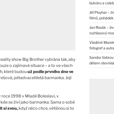
bulváru a celeb
Jiří Ployhar – 
filmů, pohádek i
Jan Rosák – živ
rozhlasový mo
Vladimír Marek 
fotograf a auto
Sandra Vebrová 
 reality show Big Brother vybrána tak, aby
dětem otevřela 
uze o zajímavé situace – a to ve všech
ch, které budou
už podle prvního dne ve
rešová, pětadvacetiletá barmanka. Její
v roce 1998 v Mladé Boleslavi, v
, kde se živí jako barmanka. Sama o sobě
t si svou,
když něco chce, většinou si to