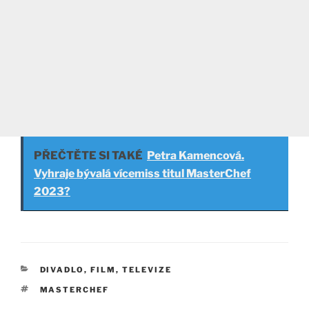
PŘEČTĚTE SI TAKÉ
Petra Kamencová.
Vyhraje bývalá vícemiss titul MasterChef
2023?
RUBRIKY
DIVADLO, FILM, TELEVIZE
ŠTÍTKY
MASTERCHEF