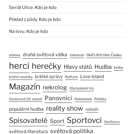
Seriál Ulice. Kdo je kdo
Poklad z půdy. Kdo je kdo
Na lovu. Kdo je kdo
druhá světová válka
Hell’s Kitchen Česko
atletika
fotbalisté
herci
herečky
Hlavy států
Hudba
knihy
Love Island
krátké zprávy
Kultura
knižní novinky
Magazín
nekrolog
Olympijské hry
Panovníci
Osobnosti 20. století
Politika
Podnikatelé
reality show
populární hudba
režiséři
Sportovci
Spisovatelé
Sport
StarDance
světová politika
světová literatura