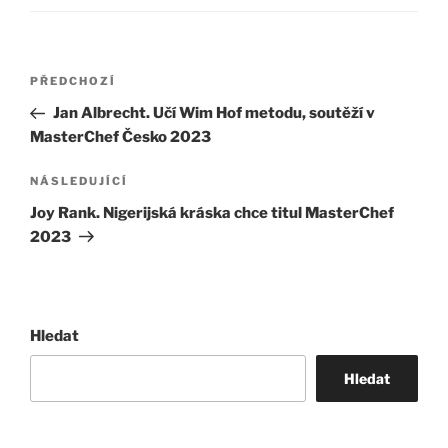
Navigace
Předchozí
PŘEDCHOZÍ
pro
příspěvek
Jan Albrecht. Učí Wim Hof metodu, soutěží v
příspěvek
MasterChef Česko 2023
Následující
NÁSLEDUJÍCÍ
příspěvek
Joy Rank. Nigerijská kráska chce titul MasterChef
2023
Hledat
Hledat