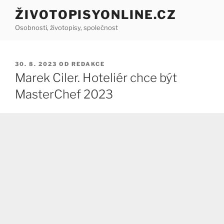
Přejít
ŽIVOTOPISYONLINE.CZ
k
Osobnosti, životopisy, společnost
obsahu
webu
PUBLIKOVÁNO
30. 8. 2023
OD
REDAKCE
Marek Ciler. Hoteliér chce být
MasterChef 2023