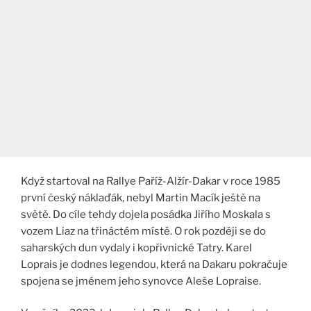
Když startoval na Rallye Paříž-Alžír-Dakar v roce 1985
první český náklaďák, nebyl Martin Macík ještě na
světě. Do cíle tehdy dojela posádka Jiřího Moskala s
vozem Liaz na třináctém místě. O rok později se do
saharských dun vydaly i kopřivnické Tatry. Karel
Loprais je dodnes legendou, která na Dakaru pokračuje
spojena se jménem jeho synovce Aleše Lopraise.