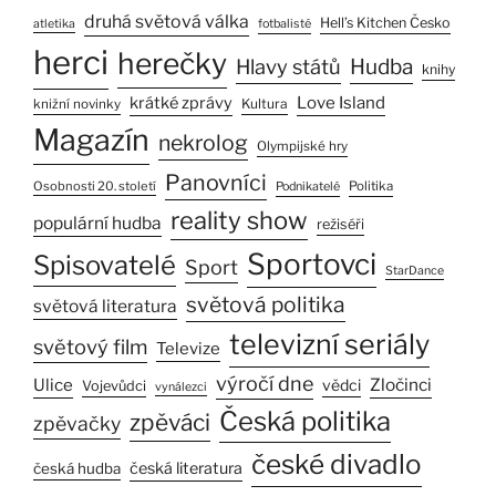
druhá světová válka
Hell’s Kitchen Česko
atletika
fotbalisté
herci
herečky
Hlavy států
Hudba
knihy
Love Island
krátké zprávy
Kultura
knižní novinky
Magazín
nekrolog
Olympijské hry
Panovníci
Osobnosti 20. století
Politika
Podnikatelé
reality show
populární hudba
režiséři
Sportovci
Spisovatelé
Sport
StarDance
světová politika
světová literatura
televizní seriály
světový film
Televize
výročí dne
Ulice
Zločinci
vědci
Vojevůdci
vynálezci
Česká politika
zpěváci
zpěvačky
české divadlo
česká literatura
česká hudba