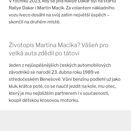
V ročníku 2023, kdy se jela Rallye Dakar byl na startu
Rallye Dakar i Martin Macík. Za volantem nákladního
vozu Iveco dosáhl na svůj zatím největší úspěch –
skončil na druhém místě.
Životopis Martina Macíka? Vášeň pro
velká auta zdědil po tátovi
Jeden z nejúspěšnějších českých automobilových
závodníků se narodil 23. dubna roku 1989 ve
středočeském Benešově. Vůni benzínu podlehl už jako
kluk, krátce poté, co se naučil jezdit na kole, mu otec,
který je mu nejbližším partnerem i v současnosti,
koupil dětskou krosovou motorku.