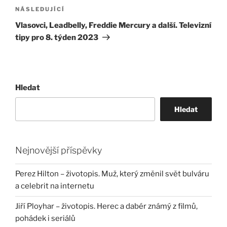
Následující
NÁSLEDUJÍCÍ
příspěvek
Vlasovci, Leadbelly, Freddie Mercury a další. Televizní
tipy pro 8. týden 2023
Hledat
Hledat
Nejnovější příspěvky
Perez Hilton – životopis. Muž, který změnil svět bulváru
a celebrit na internetu
Jiří Ployhar – životopis. Herec a dabér známý z filmů,
pohádek i seriálů