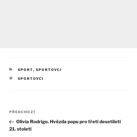
RUBRIKY
SPORT
,
SPORTOVCI
ŠTÍTKY
SPORTOVCI
Navigace
Předchozí
PŘEDCHOZÍ
pro
příspěvek
Olivia Rodrigo. Hvězda popu pro třetí desetiletí
příspěvek
21. století