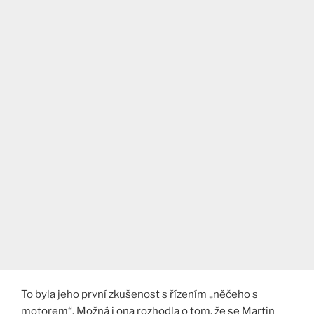
To byla jeho první zkušenost s řízením „něčeho s
motorem“. Možná i ona rozhodla o tom, že se Martin