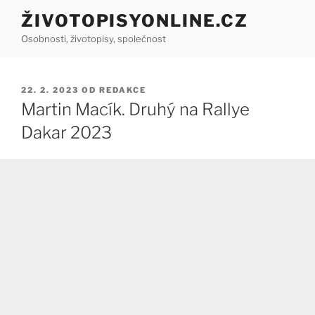
Přejít
ŽIVOTOPISYONLINE.CZ
k
Osobnosti, životopisy, společnost
obsahu
webu
PUBLIKOVÁNO
22. 2. 2023
OD
REDAKCE
Martin Macík. Druhý na Rallye
Dakar 2023