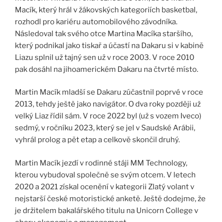
Macík, který hrál v žákovských kategoriích basketbal,
rozhodl pro kariéru automobilového závodníka.
Následoval tak svého otce Martina Macíka staršího,
který podnikal jako tiskař a účastí na Dakaru si v kabině
Liazu splnil už tajný sen už v roce 2003. V roce 2010
pak dosáhl na jihoamerickém Dakaru na čtvrté místo.
Martin Macík mladší se Dakaru zúčastnil poprvé v roce
2013, tehdy ještě jako navigátor. O dva roky později už
velký Liaz řídil sám. V roce 2022 byl (už s vozem Iveco)
sedmý, v ročníku 2023, který se jel v Saudské Arábii,
vyhrál prolog a pět etap a celkově skončil druhý.
Martin Macík jezdí v rodinné stáji MM Technology,
kterou vybudoval společně se svým otcem. V letech
2020 a 2021 získal ocenění v kategorii Zlatý volant v
nejstarší české motoristické anketě. Ještě dodejme, že
je držitelem bakalářského titulu na Unicorn College v