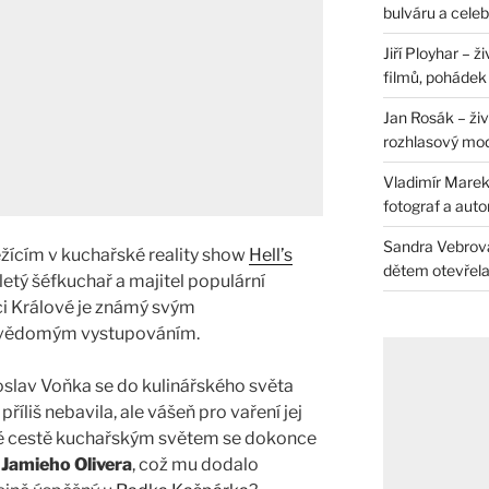
bulváru a celeb
Jiří Ployhar – 
filmů, pohádek i
Jan Rosák – živ
rozhlasový mo
Vladimír Marek 
fotograf a auto
Sandra Vebrová 
žícím v kuchařské reality show
Hell’s
dětem otevřela 
tiletý šéfkuchař a majitel populární
i Králové je známý svým
evědomým vystupováním.
oslav Voňka se do kulinářského světa
 příliš nebavila, ale vášeň pro vaření jej
 své cestě kuchařským světem se dokonce
e
Jamieho Olivera
, což mu dodalo