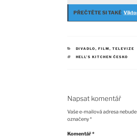
PŘEČTĚTE SI TAKÉ
Vikto
RUBRIKY
DIVADLO, FILM, TELEVIZE
ŠTÍTKY
HELL’S KITCHEN ČESKO
Napsat komentář
Vaše e-mailová adresa nebude 
označeny
*
Komentář
*