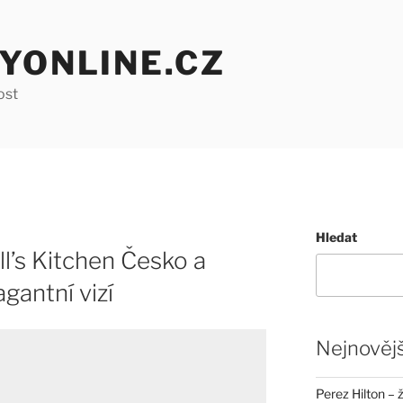
YONLINE.CZ
ost
Hledat
ll’s Kitchen Česko a
gantní vizí
Nejnovějš
Perez Hilton – 