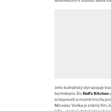
sebevědomí v soutěži. Bude st
Jeho kulinářský styl spojuje tr
technikami. Do
Hell’s Kitchen
v
schopnosti a možná trochu pr
Miroslav Voňka je známý tím, že