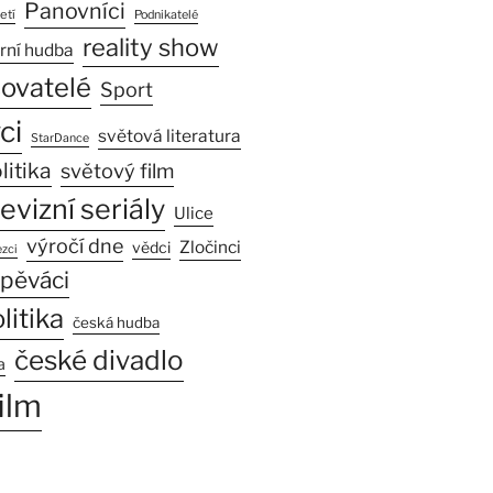
Panovníci
etí
Podnikatelé
reality show
rní hudba
sovatelé
Sport
ci
světová literatura
StarDance
litika
světový film
levizní seriály
Ulice
výročí dne
Zločinci
vědci
zci
pěváci
litika
česká hudba
české divadlo
a
ilm