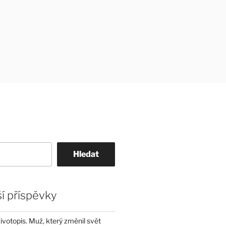
Hledat
í příspěvky
životopis. Muž, který změnil svět