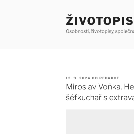
Přejít
k
ŽIVOTOPIS
obsahu
webu
Osobnosti, životopisy, společn
PUBLIKOVÁNO
12. 9. 2024
OD
REDAKCE
Miroslav Voňka. He
šéfkuchař s extrava