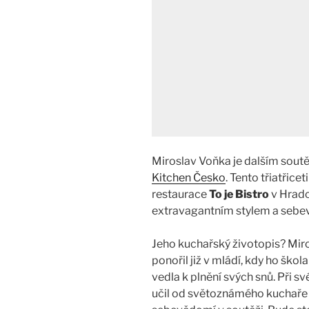
Miroslav Voňka je dalším soutě
Kitchen Česko
. Tento třiatřice
restaurace
To je Bistro
v Hradc
extravagantním stylem a seb
Jeho kuchařský životopis? Mir
ponořil již v mládí, kdy ho škola
vedla k plnění svých snů. Při
učil od světoznámého kuchař