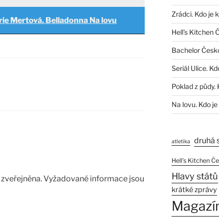
Zrádci. Kdo je 
rie Mertová. Belladonna Na lovu
Hell’s Kitchen 
Bachelor Česk
Seriál Ulice. Kd
Poklad z půdy. 
Na lovu. Kdo je
druhá 
atletika
Hell’s Kitchen Č
Hlavy států
zveřejněna.
Vyžadované informace jsou
krátké zprávy
Magazí