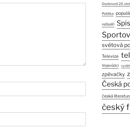
Osobnosti 20. stol
populá
Politika
Spi
režiséři
Sportov
světová po
te
Televize
Vojevůdci
vynále
z
zpěvačky
Česká po
česká literatur
český f