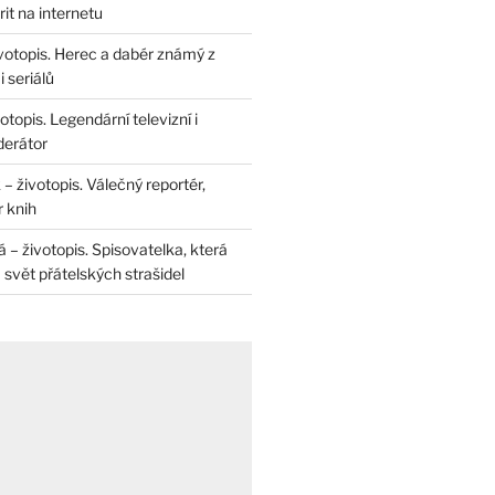
rit na internetu
životopis. Herec a dabér známý z
 seriálů
otopis. Legendární televizní i
derátor
– životopis. Válečný reportér,
r knih
– životopis. Spisovatelka, která
svět přátelských strašidel