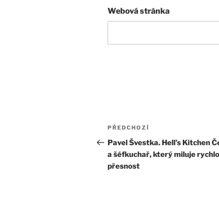
Webová stránka
Navigace
Předchozí
PŘEDCHOZÍ
pro
příspěvek
Pavel Švestka. Hell’s Kitchen 
a šéfkuchař, který miluje rychlo
příspěvek
přesnost