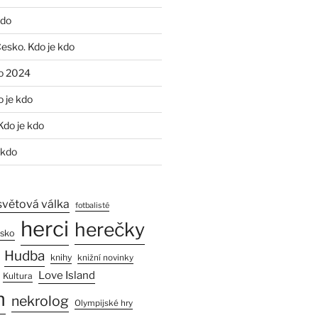
kdo
Česko. Kdo je kdo
o 2024
o je kdo
Kdo je kdo
 kdo
světová válka
fotbalisté
herci
herečky
esko
Hudba
knihy
knižní novinky
Love Island
Kultura
n
nekrolog
Olympijské hry