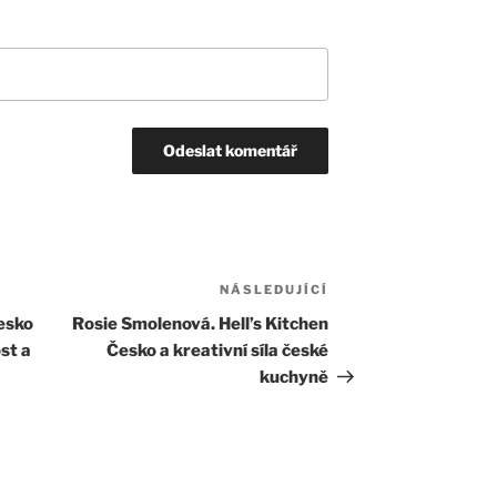
NÁSLEDUJÍCÍ
Následující
příspěvek
Česko
Rosie Smolenová. Hell’s Kitchen
st a
Česko a kreativní síla české
kuchyně