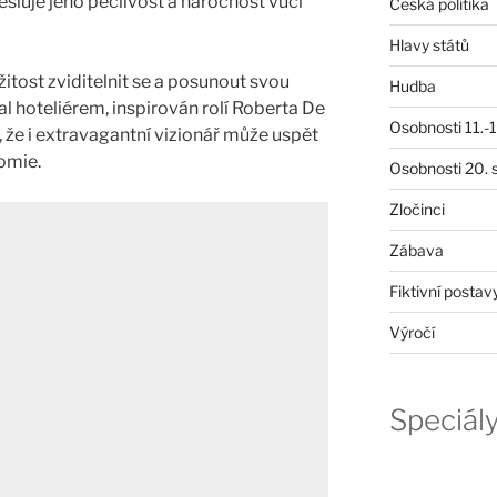
resluje jeho pečlivost a náročnost vůči
Česká politika
Hlavy států
žitost zviditelnit se a posunout svou
Hudba
tal hoteliérem, inspirován rolí Roberta De
Osobnosti 11.-19
l, že i extravagantní vizionář může uspět
omie.
Osobnosti 20. s
Zločinci
Zábava
Fiktivní postav
Výročí
Speciál