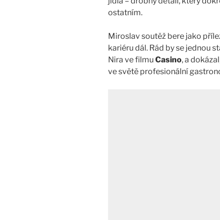
jídla – drobný detail, který dok
ostatním.
Miroslav soutěž bere jako příle
kariéru dál. Rád by se jednou s
Nira ve filmu
Casino
, a dokáza
ve světě profesionální gastron