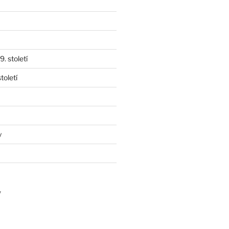
. století
toletí
y
y