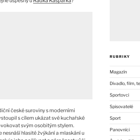
ejně úspěšný u
Radka Kašpárka
?
RUBRIKY
Magazín
Divadlo, film, t
Sportovci
Spisovatelé
adiční české suroviny s moderními
stoupil s cílem ukázat své kuchařské
Sport
ovokovat svým osobitým stylem.
Panovníci
 nesnáší hlasité žvýkání a mlaskání u