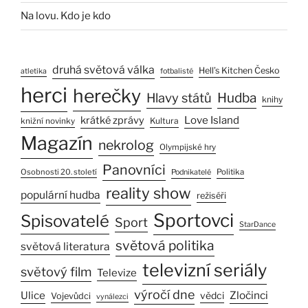
Na lovu. Kdo je kdo
druhá světová válka
Hell’s Kitchen Česko
atletika
fotbalisté
herci
herečky
Hlavy států
Hudba
knihy
Love Island
krátké zprávy
Kultura
knižní novinky
Magazín
nekrolog
Olympijské hry
Panovníci
Osobnosti 20. století
Politika
Podnikatelé
reality show
populární hudba
režiséři
Sportovci
Spisovatelé
Sport
StarDance
světová politika
světová literatura
televizní seriály
světový film
Televize
výročí dne
Ulice
Zločinci
vědci
Vojevůdci
vynálezci