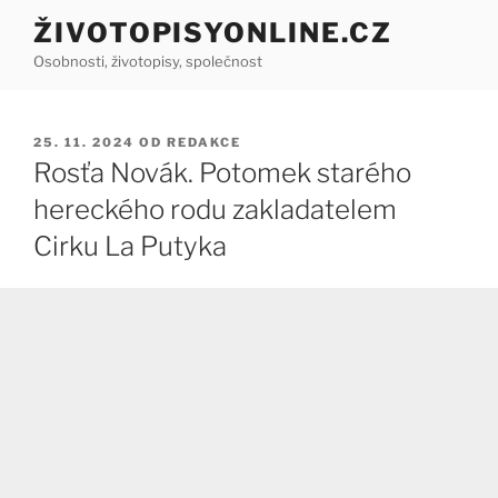
Přejít
ŽIVOTOPISYONLINE.CZ
k
Osobnosti, životopisy, společnost
obsahu
webu
PUBLIKOVÁNO
25. 11. 2024
OD
REDAKCE
Rosťa Novák. Potomek starého
hereckého rodu zakladatelem
Cirku La Putyka