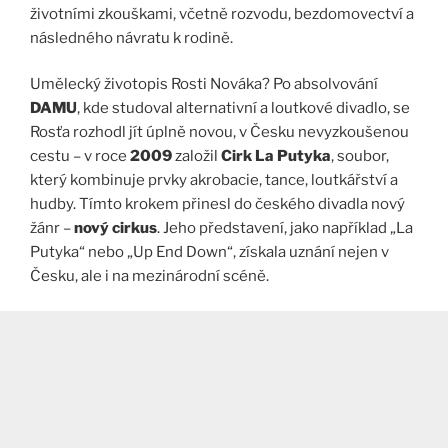
životními zkouškami, včetně rozvodu, bezdomovectví a
následného návratu k rodině.
Umělecký životopis Rosti Nováka? Po absolvování
DAMU
, kde studoval alternativní a loutkové divadlo, se
Rosťa rozhodl jít úplně novou, v Česku nevyzkoušenou
cestu – v roce
2009
založil
Cirk La Putyka
, soubor,
který kombinuje prvky akrobacie, tance, loutkářství a
hudby. Tímto krokem přinesl do českého divadla nový
žánr –
nový cirkus
. Jeho představení, jako například „La
Putyka“ nebo „Up End Down“, získala uznání nejen v
Česku, ale i na mezinárodní scéně.