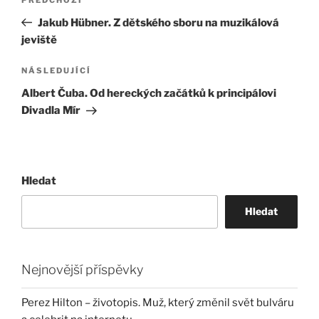
Předchozí
pro
příspěvek
Jakub Hübner. Z dětského sboru na muzikálová
příspěvek
jeviště
Následující
NÁSLEDUJÍCÍ
příspěvek
Albert Čuba. Od hereckých začátků k principálovi
Divadla Mír
Hledat
Hledat
Nejnovější příspěvky
Perez Hilton – životopis. Muž, který změnil svět bulváru