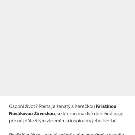
Osobní život? Rosťa je ženatý s herečkou
Kristinou
Novákovou Záveskou
, se kterou má dvě děti. Rodina je
pro něj důležitým zázemím a inspirací v jeho tvorbě.
Rosťa Novák ml. je také známý svým angažmá v divadle