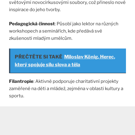
světovými novocirkusovými soubory, což přineslo nové
inspirace do jeho tvorby.
Pedagogická činnost
: Působí jako lektor na různých
workshopech a seminářích, kde předává své
zkušenosti mladým umělcům.
PŘEČTĚTE SI TAKÉ
Miloslav König. Herec,
který spojuje sílu slova a těla
Filantropie
: Aktivně podporuje charitativní projekty
zaměřené na děti a mládež, zejména v oblasti kultury a
sportu.