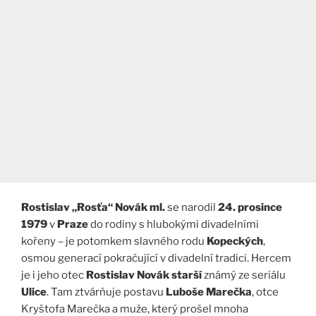
Rostislav „Rosťa“ Novák ml.
se narodil
24. prosince
1979
v
Praze
do rodiny s hlubokými divadelními
kořeny – je potomkem slavného rodu
Kopeckých
,
osmou generací pokračující v divadelní tradici. Hercem
je i jeho otec
Rostislav Novák starší
známý ze seriálu
Ulice
. Tam ztvárňuje postavu
Luboše Marečka
, otce
Kryštofa Marečka a muže, který prošel mnoha