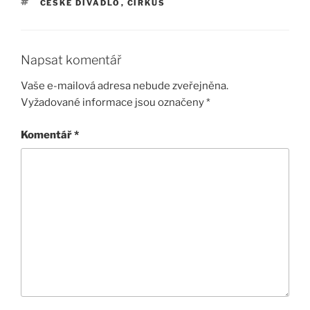
ŠTÍTKY
ČESKÉ DIVADLO
,
CIRKUS
Napsat komentář
Vaše e-mailová adresa nebude zveřejněna.
Vyžadované informace jsou označeny
*
Komentář
*