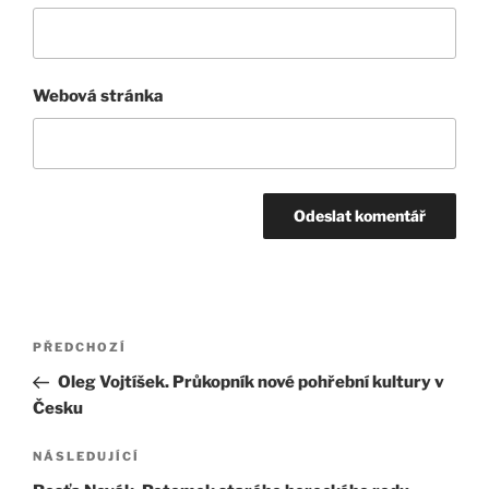
Webová stránka
Navigace
Předchozí
PŘEDCHOZÍ
pro
příspěvek
Oleg Vojtíšek. Průkopník nové pohřební kultury v
příspěvek
Česku
Následující
NÁSLEDUJÍCÍ
příspěvek