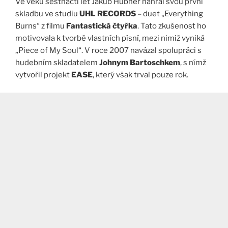
Ve věku šestnácti let Jakub Hübner nahrál svou první
skladbu ve studiu
UHL RECORDS
– duet „Everything
Burns“ z filmu
Fantastická čtyřka
. Tato zkušenost ho
motivovala k tvorbě vlastních písní, mezi nimiž vyniká
„Piece of My Soul“. V roce 2007 navázal spolupráci s
hudebním skladatelem
Johnym Bartoschkem
, s nímž
vytvořil projekt
EASE
, který však trval pouze rok.