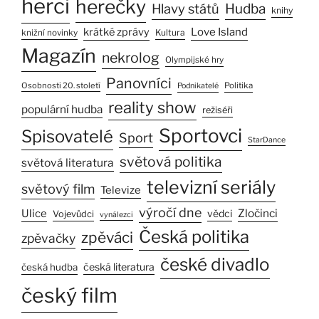
herci
herečky
Hlavy států
Hudba
knihy
Love Island
krátké zprávy
Kultura
knižní novinky
Magazín
nekrolog
Olympijské hry
Panovníci
Osobnosti 20. století
Politika
Podnikatelé
reality show
populární hudba
režiséři
Sportovci
Spisovatelé
Sport
StarDance
světová politika
světová literatura
televizní seriály
světový film
Televize
výročí dne
Zločinci
Ulice
vědci
Vojevůdci
vynálezci
Česká politika
zpěváci
zpěvačky
české divadlo
česká literatura
česká hudba
český film