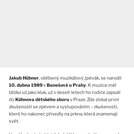
Jakub Hübner
, oblíbený muzikálový zpěvák, se narodil
10. dubna 1989
v
Benešově u Prahy
. K muzice měl
blízko už jako kluk, už v deseti letech ho rodiče zapsali
do
Kühnova dětského sboru
v Praze. Zde získal první
zkušenosti se zpěvem a vystupováním – zkušenosti,
které ho nakonec přivedly na prkna, která znamenají
svět.