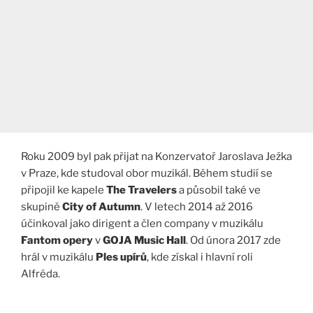
Roku 2009 byl pak přijat na Konzervatoř Jaroslava Ježka
v Praze, kde studoval obor muzikál. Během studií se
připojil ke kapele
The Travelers
a působil také ve
skupině
City of Autumn
. V letech 2014 až 2016
účinkoval jako dirigent a člen company v muzikálu
Fantom opery
v
GOJA Music Hall
. Od února 2017 zde
hrál v muzikálu
Ples upírů
, kde získal i hlavní roli
Alfréda.