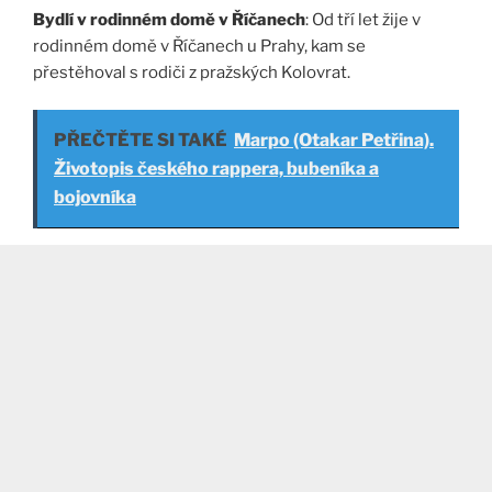
Bydlí v rodinném domě v Říčanech
: Od tří let žije v
rodinném domě v Říčanech u Prahy, kam se
přestěhoval s rodiči z pražských Kolovrat.
PŘEČTĚTE SI TAKÉ
Marpo (Otakar Petřina).
Životopis českého rappera, bubeníka a
bojovníka