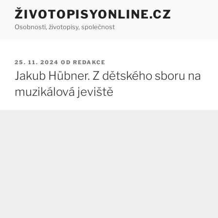
Přejít
ŽIVOTOPISYONLINE.CZ
k
Osobnosti, životopisy, společnost
obsahu
webu
PUBLIKOVÁNO
25. 11. 2024
OD
REDAKCE
Jakub Hübner. Z dětského sboru na
muzikálová jeviště