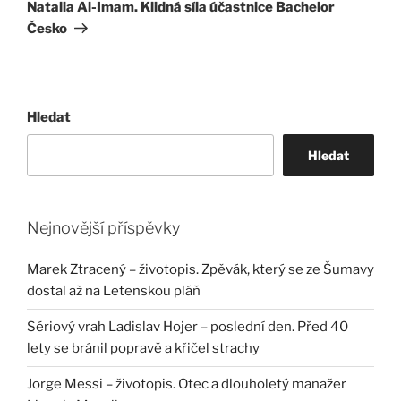
příspěvek
Natalia Al-Imam. Klidná síla účastnice Bachelor
Česko
Hledat
Hledat
Nejnovější příspěvky
Marek Ztracený – životopis. Zpěvák, který se ze Šumavy
dostal až na Letenskou pláň
Sériový vrah Ladislav Hojer – poslední den. Před 40
lety se bránil popravě a křičel strachy
Jorge Messi – životopis. Otec a dlouholetý manažer