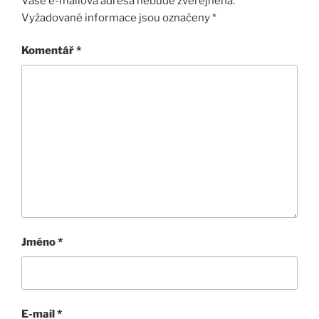
Vaše e-mailová adresa nebude zveřejněna.
Vyžadované informace jsou označeny
*
Komentář
*
Jméno
*
E-mail
*