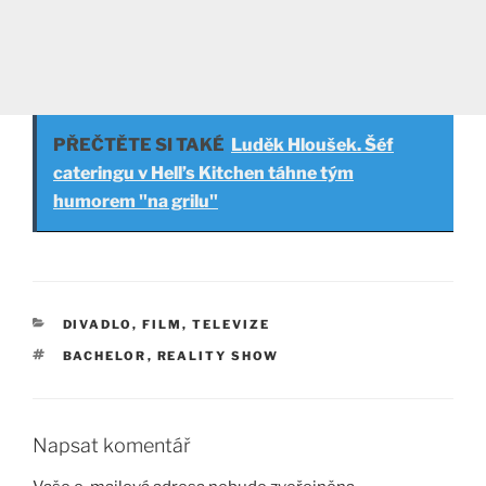
PŘEČTĚTE SI TAKÉ
Luděk Hloušek. Šéf
cateringu v Hell’s Kitchen táhne tým
humorem "na grilu"
RUBRIKY
DIVADLO, FILM, TELEVIZE
ŠTÍTKY
BACHELOR
,
REALITY SHOW
Napsat komentář