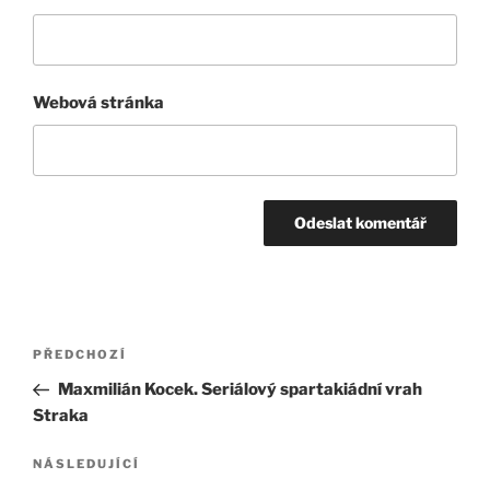
Webová stránka
Navigace
Předchozí
PŘEDCHOZÍ
pro
příspěvek
Maxmilián Kocek. Seriálový spartakiádní vrah
příspěvek
Straka
Následující
NÁSLEDUJÍCÍ