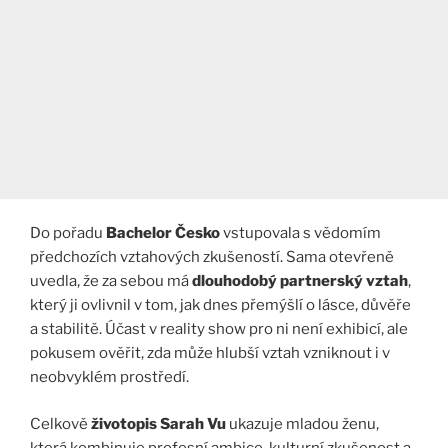
Do pořadu
Bachelor Česko
vstupovala s vědomím
předchozích vztahových zkušeností. Sama otevřeně
uvedla, že za sebou má
dlouhodobý partnerský vztah
,
který ji ovlivnil v tom, jak dnes přemýšlí o lásce, důvěře
a stabilitě. Účast v reality show pro ni není exhibicí, ale
pokusem ověřit, zda může hlubší vztah vzniknout i v
neobvyklém prostředí.
Celkově
životopis Sarah Vu
ukazuje mladou ženu,
která kombinuje profesní ambice, kulturní zkušenost a