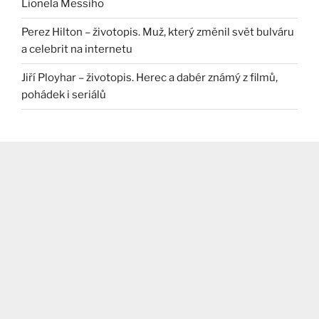
Lionela Messiho
Perez Hilton – životopis. Muž, který změnil svět bulváru
a celebrit na internetu
Jiří Ployhar – životopis. Herec a dabér známý z filmů,
pohádek i seriálů