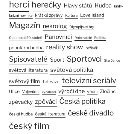
herci
herečky
Hlavy států
Hudba
knihy
Love Island
krátké zprávy
Kultura
knižní novinky
Magazín
nekrolog
Olympijské hry
Panovníci
Osobnosti 20. století
Politika
Podnikatelé
reality show
populární hudba
režiséři
Sportovci
Spisovatelé
Sport
StarDance
světová politika
světová literatura
televizní seriály
světový film
Televize
výročí dne
Ulice
Zločinci
vědci
Vojevůdci
vynálezci
Česká politika
zpěváci
zpěvačky
české divadlo
česká literatura
česká hudba
český film