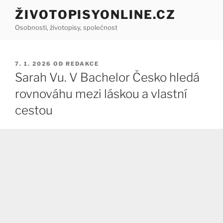
Přejít
ŽIVOTOPISYONLINE.CZ
k
Osobnosti, životopisy, společnost
obsahu
webu
PUBLIKOVÁNO
7. 1. 2026
OD
REDAKCE
Sarah Vu. V Bachelor Česko hledá
rovnováhu mezi láskou a vlastní
cestou