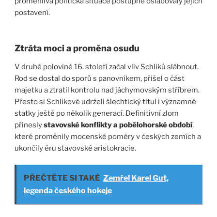
proměnlivá politická situace postupně oslabovaly jejich
postavení.
Ztráta moci a proměna osudu
V druhé polovině 16. století začal vliv Schliků slábnout.
Rod se dostal do sporů s panovníkem, přišel o část
majetku a ztratil kontrolu nad jáchymovským stříbrem.
Přesto si Schlikové udrželi šlechtický titul i významné
statky ještě po několik generací. Definitivní zlom
přinesly
stavovské konflikty a pobělohorské období
,
které proměnily mocenské poměry v českých zemích a
ukončily éru stavovské aristokracie.
PŘEČTĚTE SI TAKÉ
Zemřel Karel Gut,
legenda českého hokeje