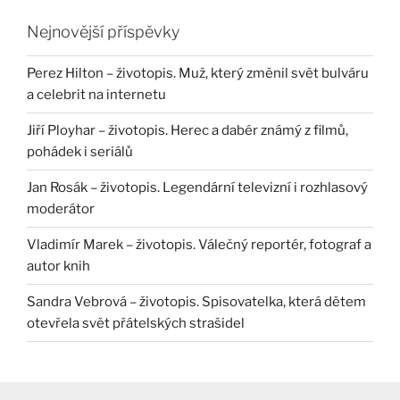
Nejnovější příspěvky
Perez Hilton – životopis. Muž, který změnil svět bulváru
a celebrit na internetu
Jiří Ployhar – životopis. Herec a dabér známý z filmů,
pohádek i seriálů
Jan Rosák – životopis. Legendární televizní i rozhlasový
moderátor
Vladimír Marek – životopis. Válečný reportér, fotograf a
autor knih
Sandra Vebrová – životopis. Spisovatelka, která dětem
otevřela svět přátelských strašidel