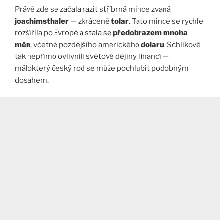
Právě zde se začala razit stříbrná mince zvaná
joachimsthaler
— zkráceně
tolar
. Tato mince se rychle
rozšířila po Evropě a stala se
předobrazem mnoha
měn
, včetně pozdějšího amerického
dolaru
. Schlikové
tak nepřímo ovlivnili světové dějiny financí —
málokterý český rod se může pochlubit podobným
dosahem.