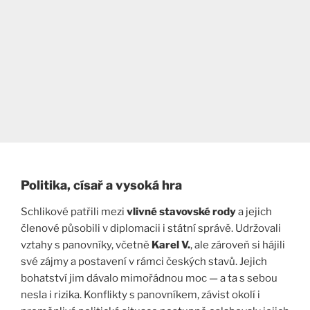
Politika, císař a vysoká hra
Schlikové patřili mezi
vlivné stavovské rody
a jejich
členové působili v diplomacii i státní správě. Udržovali
vztahy s panovníky, včetně
Karel V.
, ale zároveň si hájili
své zájmy a postavení v rámci českých stavů. Jejich
bohatství jim dávalo mimořádnou moc — a ta s sebou
nesla i rizika. Konflikty s panovníkem, závist okolí i