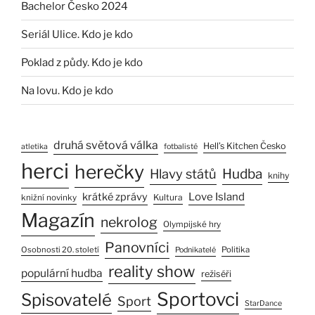
Bachelor Česko 2024
Seriál Ulice. Kdo je kdo
Poklad z půdy. Kdo je kdo
Na lovu. Kdo je kdo
druhá světová válka
Hell’s Kitchen Česko
atletika
fotbalisté
herci
herečky
Hlavy států
Hudba
knihy
Love Island
krátké zprávy
Kultura
knižní novinky
Magazín
nekrolog
Olympijské hry
Panovníci
Osobnosti 20. století
Politika
Podnikatelé
reality show
populární hudba
režiséři
Sportovci
Spisovatelé
Sport
StarDance