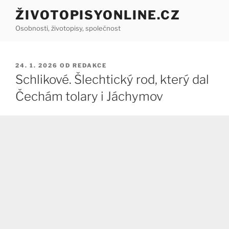
Přejít
ŽIVOTOPISYONLINE.CZ
k
Osobnosti, životopisy, společnost
obsahu
webu
PUBLIKOVÁNO
24. 1. 2026
OD
REDAKCE
Schlikové. Šlechtický rod, který dal
Čechám tolary i Jáchymov