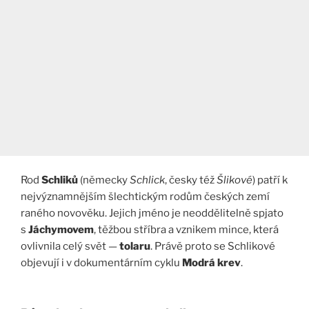
Rod
Schliků
(německy
Schlick
, česky též
Šlikové
) patří k
nejvýznamnějším šlechtickým rodům českých zemí
raného novověku. Jejich jméno je neoddělitelně spjato
s
Jáchymovem
, těžbou stříbra a vznikem mince, která
ovlivnila celý svět —
tolaru
. Právě proto se Schlikové
objevují i v dokumentárním cyklu
Modrá krev
.