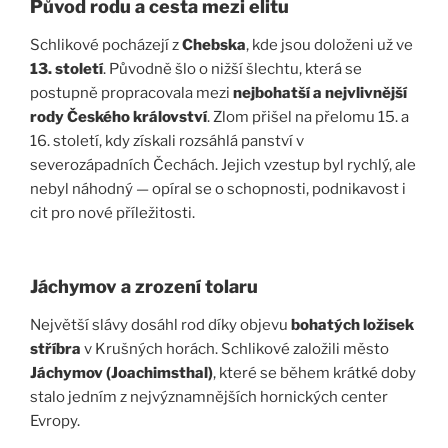
Původ rodu a cesta mezi elitu
Schlikové pocházejí z
Chebska
, kde jsou doloženi už ve
13. století
. Původně šlo o nižší šlechtu, která se
postupně propracovala mezi
nejbohatší a nejvlivnější
rody Českého království
. Zlom přišel na přelomu 15. a
16. století, kdy získali rozsáhlá panství v
severozápadních Čechách. Jejich vzestup byl rychlý, ale
nebyl náhodný — opíral se o schopnosti, podnikavost i
cit pro nové příležitosti.
Jáchymov a zrození tolaru
Největší slávy dosáhl rod díky objevu
bohatých ložisek
stříbra
v Krušných horách. Schlikové založili město
Jáchymov (Joachimsthal)
, které se během krátké doby
stalo jedním z nejvýznamnějších hornických center
Evropy.