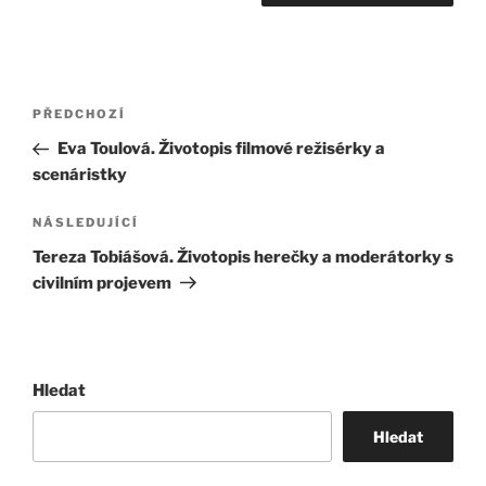
Navigace
Předchozí
PŘEDCHOZÍ
pro
příspěvek
Eva Toulová. Životopis filmové režisérky a
příspěvek
scenáristky
Následující
NÁSLEDUJÍCÍ
příspěvek
Tereza Tobiášová. Životopis herečky a moderátorky s
civilním projevem
Hledat
Hledat