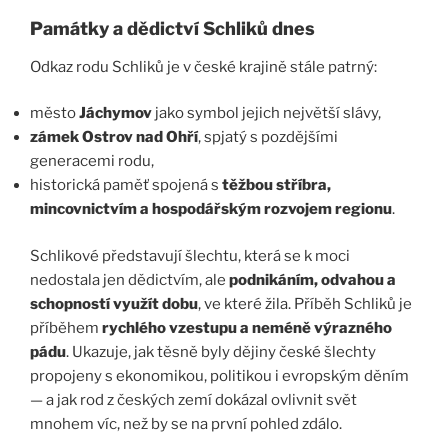
Památky a dědictví Schliků dnes
Odkaz rodu Schliků je v české krajině stále patrný:
město
Jáchymov
jako symbol jejich největší slávy,
zámek Ostrov nad Ohří
, spjatý s pozdějšími
generacemi rodu,
historická paměť spojená s
těžbou stříbra,
mincovnictvím a hospodářským rozvojem regionu
.
Schlikové představují šlechtu, která se k moci
nedostala jen dědictvím, ale
podnikáním, odvahou a
schopností využít dobu
, ve které žila. Příběh Schliků je
příběhem
rychlého vzestupu a neméně výrazného
pádu
. Ukazuje, jak těsně byly dějiny české šlechty
propojeny s ekonomikou, politikou i evropským děním
— a jak rod z českých zemí dokázal ovlivnit svět
mnohem víc, než by se na první pohled zdálo.