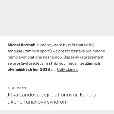
Michal Krčmář
je jméno, které by měl znát každý
fanoušek zimních sportů – a přesto zůstává pro mnohé
mimo svět biatlonu neznámou. Úspěšný reprezentant
se proslavil především stříbrnou medailí ze
Zimních
olympijských her 2018
v …
Celý článek
PUBLIKOVÁNO
3. 6. 2023
Jitka Landová. Její biatlonovou kariéru
ukončil únavový syndrom