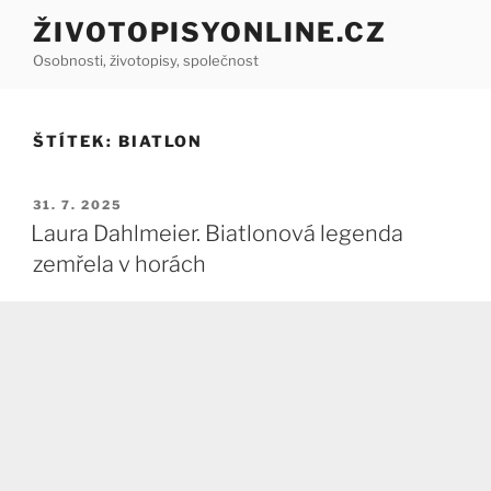
Přejít
ŽIVOTOPISYONLINE.CZ
k
Osobnosti, životopisy, společnost
obsahu
webu
ŠTÍTEK:
BIATLON
PUBLIKOVÁNO
31. 7. 2025
Laura Dahlmeier. Biatlonová legenda
zemřela v horách