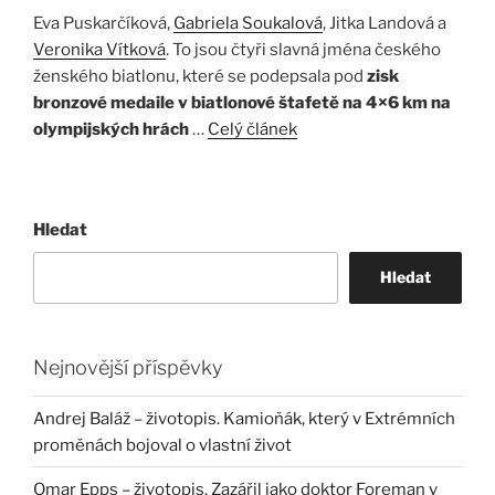
Eva Puskarčíková,
Gabriela Soukalová
, Jitka Landová a
Veronika Vítková
. To jsou čtyři slavná jména českého
ženského biatlonu, které se podepsala pod
zisk
bronzové medaile v biatlonové štafetě na 4×6 km na
olympijských hrách
…
Celý článek
Hledat
Hledat
Nejnovější příspěvky
Andrej Baláž – životopis. Kamioňák, který v Extrémních
proměnách bojoval o vlastní život
Omar Epps – životopis. Zazářil jako doktor Foreman v