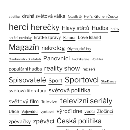
druhá světová válka
Hell’s Kitchen Česko
atletika
fotbalisté
herci
herečky
Hlavy států
Hudba
knihy
Love Island
krátké zprávy
Kultura
knižní novinky
Magazín
nekrolog
Olympijské hry
Panovníci
Osobnosti 20. století
Politika
Podnikatelé
reality show
populární hudba
režiséři
Sportovci
Spisovatelé
Sport
StarDance
světová politika
světová literatura
televizní seriály
světový film
Televize
výročí dne
Zločinci
Ulice
vědci
Vojevůdci
vynálezci
Česká politika
zpěváci
zpěvačky