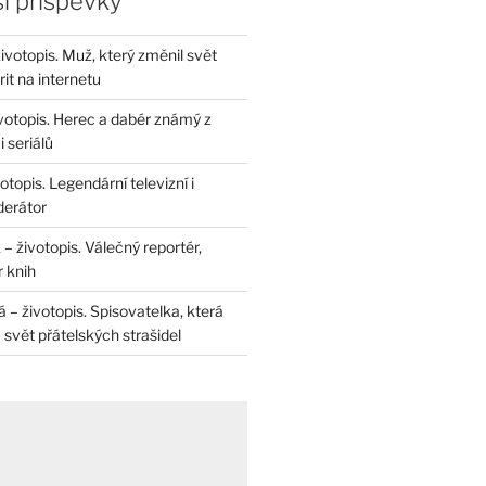
í příspěvky
životopis. Muž, který změnil svět
rit na internetu
životopis. Herec a dabér známý z
 seriálů
otopis. Legendární televizní i
derátor
– životopis. Válečný reportér,
r knih
– životopis. Spisovatelka, která
svět přátelských strašidel