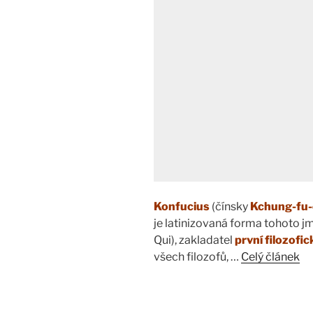
Konfucius
(čínsky
Kchung-fu-
je latinizovaná forma tohoto j
Qui), zakladatel
první filozofic
všech filozofů, …
Celý článek