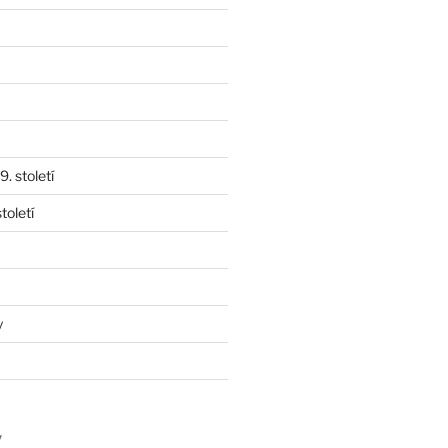
. století
toletí
y
y