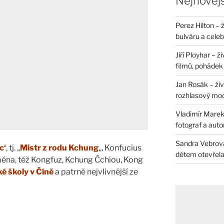
Nejnovějš
Perez Hilton – 
bulváru a celeb
Jiří Ployhar – 
filmů, pohádek i
Jan Rosák – živ
rozhlasový mo
Vladimír Marek 
fotograf a auto
Sandra Vebrová 
c‘
, tj. „
Mistr z rodu Kchung
„, Konfucius
dětem otevřela 
ména, též Kongfuz, Kchung Čchiou, Kong
ké školy v Číně
a patrně nejvlivnější ze