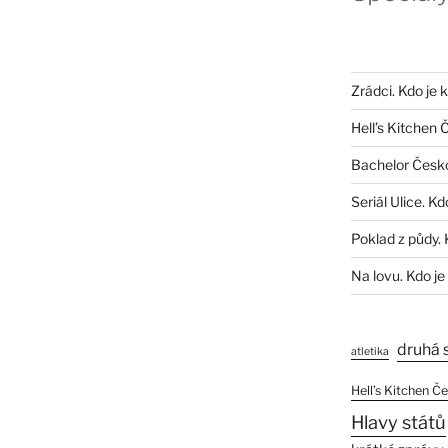
Zrádci. Kdo je 
Hell’s Kitchen 
Bachelor Česk
Seriál Ulice. Kd
Poklad z půdy. 
Na lovu. Kdo je
druhá 
atletika
Hell’s Kitchen Č
Hlavy států