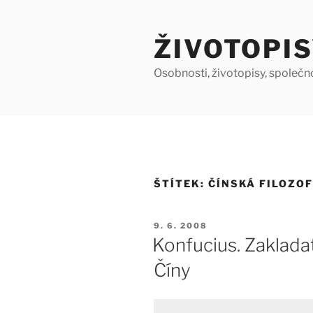
Přejít
k
ŽIVOTOPIS
obsahu
webu
Osobnosti, životopisy, společn
ŠTÍTEK:
ČÍNSKÁ FILOZOF
PUBLIKOVÁNO
9. 6. 2008
Konfucius. Zakladat
Číny