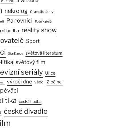
Love Island
Kultura
n
nekrolog
Olympijské hry
Panovníci
etí
Podnikatelé
reality show
rní hudba
sovatelé
Sport
ci
světová literatura
StarDance
litika
světový film
levizní seriály
Ulice
výročí dne
Zločinci
vědci
zci
pěváci
litika
česká hudba
české divadlo
a
ilm