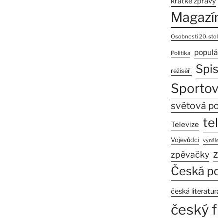
krátké zprávy
Magazí
Osobnosti 20. stol
populá
Politika
Spi
režiséři
Sportov
světová po
te
Televize
Vojevůdci
vynále
z
zpěvačky
Česká po
česká literatur
český f