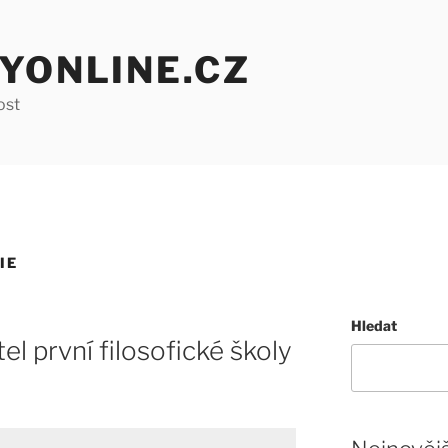
YONLINE.CZ
ost
IE
Hledat
el první filosofické školy