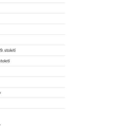
. století
toletí
y
y