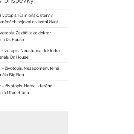
í příspěvky
životopis. Kamioňák, který v
měnách bojoval o vlastní život
otopis. Zazářil jako doktor
álu Dr. House
– životopis. Neústupná doktorka
riálu Dr. House
 – životopis. Nezapomenutelná
iálu Big Ben
r – životopis. Herec, kterého
en a Otec Braun