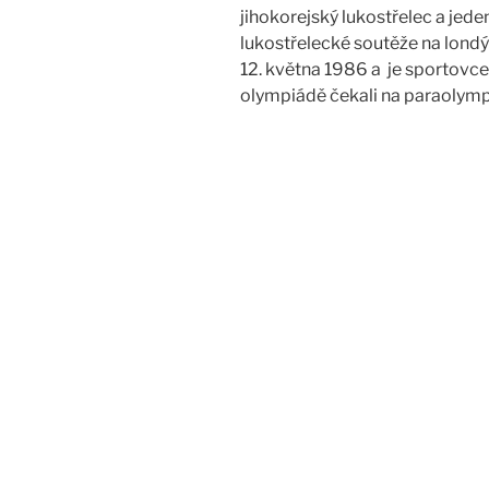
jihokorejský lukostřelec a jede
lukostřelecké soutěže na londý
12. května 1986 a je sportovc
olympiádě čekali na paraolymp