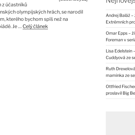
Nejnovějš
n z účastníků
nských olympijských hrách, se narodil
Andrej Baláž – 
em, kterého bychom spíš než na
Extrémních pro
iádě. Je …
Celý článek
Omar Epps – živ
Foreman v seri
Lisa Edelstein 
Cuddyová ze se
Ruth Drexelová
maminka ze ser
Ottfried Fische
proslavil Big B