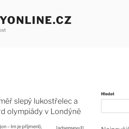
YONLINE.CZ
ost
Hledat
ěř slepý lukostřelec a
ord olympiády v Londýně
n – Im je příjmení),
[adsenseyu1]