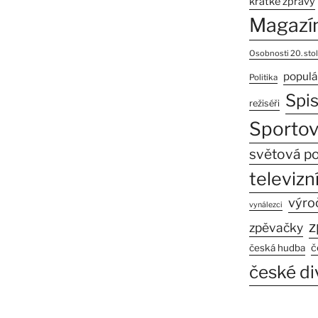
krátké zprávy
Magazí
Osobnosti 20. stol
populá
Politika
Spi
režiséři
Sportov
světová po
televizní
výro
vynálezci
z
zpěvačky
č
česká hudba
české di