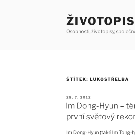
Přejít
k
ŽIVOTOPIS
obsahu
webu
Osobnosti, životopisy, společn
ŠTÍTEK:
LUKOSTŘELBA
PUBLIKOVÁNO
28. 7. 2012
Im Dong-Hyun – tém
první světový rek
Im Dong-Hyun (také Im Tong-hjo