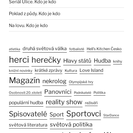
Seriál Ulice. Kdo je kdo
Poklad z půdy. Kdo je kdo
Na lovu. Kdo je kdo
druhá světová válka
Hell’s Kitchen Česko
fotbalisté
atletika
herci
herečky
Hlavy států
Hudba
knihy
Love Island
krátké zprávy
Kultura
knižní novinky
Magazín
nekrolog
Olympijské hry
Panovníci
Osobnosti 20. století
Politika
Podnikatelé
reality show
populární hudba
režiséři
Sportovci
Spisovatelé
Sport
StarDance
světová politika
světová literatura