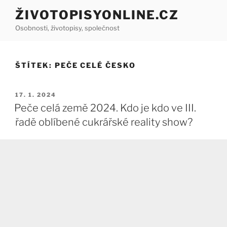
Přejít
ŽIVOTOPISYONLINE.CZ
k
Osobnosti, životopisy, společnost
obsahu
webu
ŠTÍTEK:
PEČE CELÉ ČESKO
PUBLIKOVÁNO
17. 1. 2024
Peče celá země 2024. Kdo je kdo ve III.
řadě oblíbené cukrářské reality show?