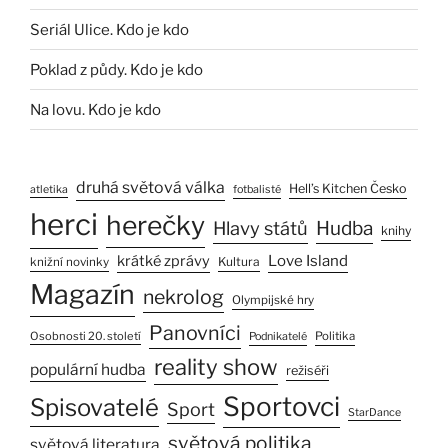
Seriál Ulice. Kdo je kdo
Poklad z půdy. Kdo je kdo
Na lovu. Kdo je kdo
druhá světová válka
Hell’s Kitchen Česko
atletika
fotbalisté
herci
herečky
Hlavy států
Hudba
knihy
Love Island
krátké zprávy
Kultura
knižní novinky
Magazín
nekrolog
Olympijské hry
Panovníci
Osobnosti 20. století
Politika
Podnikatelé
reality show
populární hudba
režiséři
Sportovci
Spisovatelé
Sport
StarDance
světová politika
světová literatura