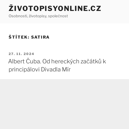
Přejít
ŽIVOTOPISYONLINE.CZ
k
Osobnosti, životopisy, společnost
obsahu
webu
ŠTÍTEK:
SATIRA
PUBLIKOVÁNO
27. 11. 2024
Albert Čuba. Od hereckých začátků k
principálovi Divadla Mír