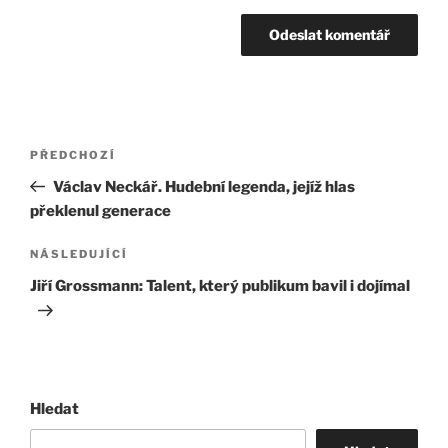
Navigace
Předchozí
PŘEDCHOZÍ
pro
příspěvek
Václav Neckář. Hudební legenda, jejíž hlas
příspěvek
překlenul generace
Následující
NÁSLEDUJÍCÍ
příspěvek
Jiří Grossmann: Talent, který publikum bavil i dojímal
Hledat