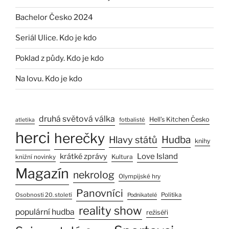
Bachelor Česko 2024
Seriál Ulice. Kdo je kdo
Poklad z půdy. Kdo je kdo
Na lovu. Kdo je kdo
druhá světová válka
Hell’s Kitchen Česko
fotbalisté
atletika
herci
herečky
Hlavy států
Hudba
knihy
Love Island
krátké zprávy
Kultura
knižní novinky
Magazín
nekrolog
Olympijské hry
Panovníci
Osobnosti 20. století
Politika
Podnikatelé
reality show
populární hudba
režiséři