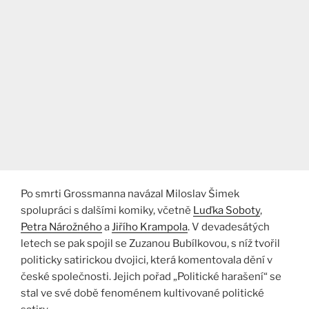
Po smrti Grossmanna navázal Miloslav Šimek
spolupráci s dalšími komiky, včetně
Luďka Soboty
,
Petra Nárožného
a
Jiřího Krampola
. V devadesátých
letech se pak spojil se Zuzanou Bubílkovou, s níž tvořil
politicky satirickou dvojici, která komentovala dění v
české společnosti. Jejich pořad „Politické harašení“ se
stal ve své době fenoménem kultivované politické