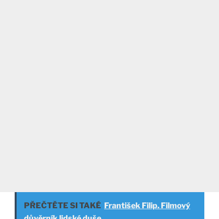
PŘEČTĚTE SI TAKÉ
František Filip. Filmový
důvěrník lidské duše