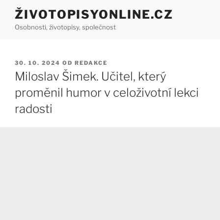
Přejít
ŽIVOTOPISYONLINE.CZ
k
Osobnosti, životopisy, společnost
obsahu
webu
PUBLIKOVÁNO
30. 10. 2024
OD
REDAKCE
Miloslav Šimek. Učitel, který
proměnil humor v celoživotní lekci
radosti