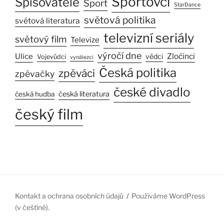
Sportovci
Spisovatelé
Sport
StarDance
světová politika
světová literatura
televizní seriály
světový film
Televize
výročí dne
Ulice
Zločinci
vědci
Vojevůdci
vynálezci
Česká politika
zpěváci
zpěvačky
české divadlo
česká literatura
česká hudba
český film
Kontakt a ochrana osobních údajů
Používáme WordPress
(v češtině).