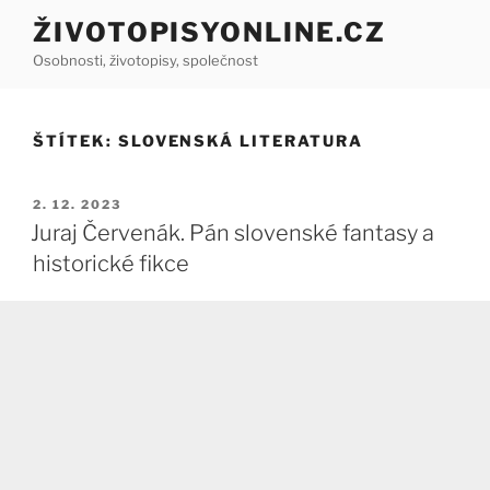
Přejít
ŽIVOTOPISYONLINE.CZ
k
Osobnosti, životopisy, společnost
obsahu
webu
ŠTÍTEK:
SLOVENSKÁ LITERATURA
PUBLIKOVÁNO
2. 12. 2023
Juraj Červenák. Pán slovenské fantasy a
historické fikce