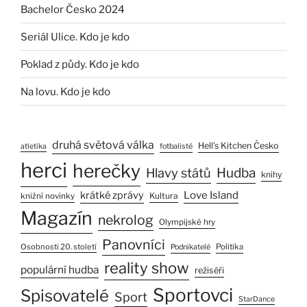
Bachelor Česko 2024
Seriál Ulice. Kdo je kdo
Poklad z půdy. Kdo je kdo
Na lovu. Kdo je kdo
druhá světová válka
Hell’s Kitchen Česko
atletika
fotbalisté
herci
herečky
Hlavy států
Hudba
knihy
Love Island
krátké zprávy
Kultura
knižní novinky
Magazín
nekrolog
Olympijské hry
Panovníci
Osobnosti 20. století
Politika
Podnikatelé
reality show
populární hudba
režiséři
Sportovci
Spisovatelé
Sport
StarDance