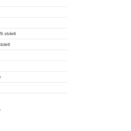
. století
toletí
y
y