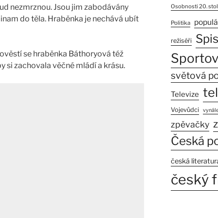
ud nezmrznou. Jsou jim zabodávány
Osobnosti 20. stol
 jinam do těla. Hraběnka je nechává ubít
populá
Politika
Spi
režiséři
ověstí se hraběnka Báthoryová též
Sportov
y si zachovala věčné mládí a krásu.
světová po
te
Televize
Vojevůdci
vynále
z
zpěvačky
Česká po
česká literatur
český f