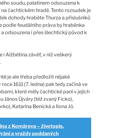
ejného soudu, palatinem odsouzena k
na čachtickém hradě. Tento rozsudek je
dek dohody hraběte Thurza a příslušníků
 podle feudálního práva by hraběnka
a odsouzena i přes šlechtický původ k
i Alžbětina závěť, v níž veškerý
.
ě je ale třeba předložit nějaké
 roce 1611 (7. ledna) pak tedy začíná ve
bami, které měly čachtické paní v jejích
u János Újváry (též zvaný Ficko),
ko), Katarína Benická a Ilona Jó.
ina z Komárova – životopis.
ýrání a vraždy poddaných