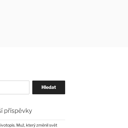
Hledat
í příspěvky
životopis. Muž, který změnil svět