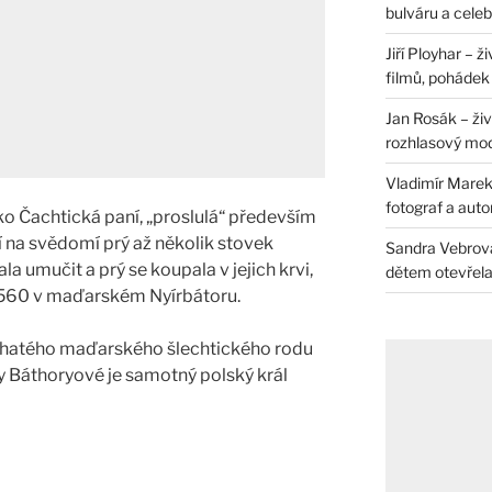
bulváru a celeb
Jiří Ployhar – 
filmů, pohádek i
Jan Rosák – živ
rozhlasový mo
Vladimír Marek 
fotograf a auto
o Čachtická paní, „proslulá“ především
í na svědomí prý až několik stovek
Sandra Vebrová 
a umučit a prý se koupala v jejich krvi,
dětem otevřela 
u 1560 v maďarském Nyírbátoru.
bohatého maďarského šlechtického rodu
 Báthoryové je samotný polský král