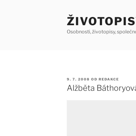
Přejít
k
ŽIVOTOPIS
obsahu
webu
Osobnosti, životopisy, společn
PUBLIKOVÁNO
9. 7. 2008
OD
REDAKCE
Alžběta Báthoryová