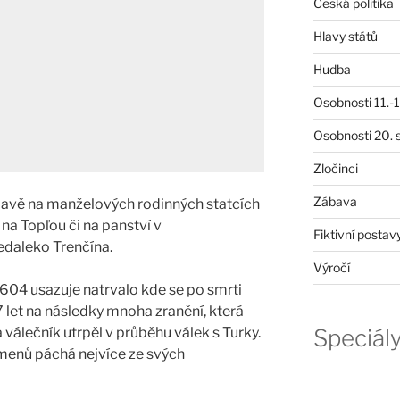
Česká politika
Hlavy států
Hudba
Osobnosti 11.-19
Osobnosti 20. s
Zločinci
Zábava
ídavě na manželových rodinných statcích
na Topľou či na panství v
Fiktivní postav
edaleko Trenčína.
Výročí
604 usazuje natrvalo kde se po smrti
 let na následky mnoha zranění, která
 válečník utrpěl v průběhu válek s Turky.
Speciál
menů páchá nejvíce ze svých