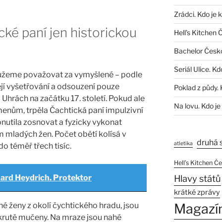
Zrádci. Kdo je 
cké paní jen historickou
Hell’s Kitchen 
Bachelor Česk
Seriál Ulice. Kd
ůžeme považovat za vymyšlené – podle
jí vyšetřování a odsouzení pouze
Poklad z půdy. 
hrách na začátku 17. století. Pokud ale
Na lovu. Kdo je
enům, trpěla Čachtická paní impulzivní
onutila zosnovat a fyzicky vykonat
 mladých žen. Počet obětí kolísá v
druhá 
atletika
o téměř třech tisíc.
Hell’s Kitchen Č
ard Heydrich. Protektor
Hlavy států
krátké zprávy
né ženy z okolí čychtického hradu, jsou
Magazí
krutě mučeny. Na mraze jsou nahé