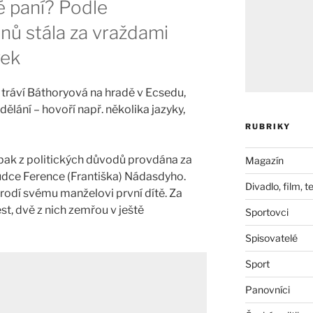
é paní? Podle
nů stála za vraždami
vek
 tráví Báthoryová na hradě v Ecsedu,
ělání – hovoří např. několika jazyky,
RUBRIKY
 pak z politických důvodů provdána za
Magazín
dce Ference (Františka) Nádasdyho.
Divadlo, film, t
orodí svému manželovi první dítě. Za
st, dvě z nich zemřou v ještě
Sportovci
Spisovatelé
Sport
Panovníci