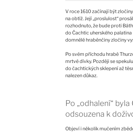
V roce 1610 začínají být zloči
na obtíž. Její „proslulost“ pros
rozhodnuto, že bude proti Báth
do Čachtic uherského palatina
domnělé hraběnčiny zločiny vyš
Po svém příchodu hrabě Thurzó
mrtvé dívky. Později se spekul
do čachtických sklepení až těs
nalezen důkaz.
Po „odhalení“ byla
odsouzena k doživ
Objeví i několik mučením zběd