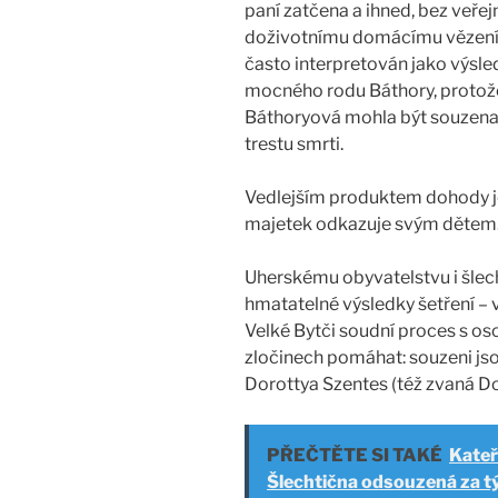
paní zatčena a ihned, bez veř
doživotnímu domácímu vězení 
často interpretován jako výsle
mocného rodu Báthory, protože
Báthoryová mohla být souzena 
trestu smrti.
Vedlejším produktem dohody je 
majetek odkazuje svým dětem
Uherskému obyvatelstvu i šlecht
hmatatelné výsledky šetření – v
Velké Bytči soudní proces s oso
zločinech pomáhat: souzeni jso
Dorottya Szentes (též zvaná Dor
PŘEČTĚTE SI TAKÉ
Kateř
Šlechtična odsouzená za t