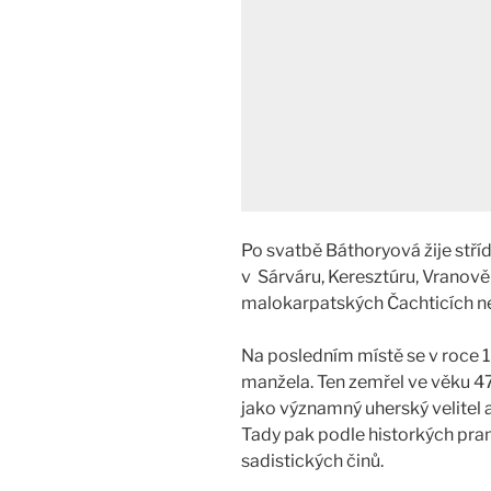
Po svatbě Báthoryová žije stř
v Sárváru, Keresztúru, Vranově 
malokarpatských Čachticích n
Na posledním místě se v roce 1
manžela. Ten zemřel ve věku 47
jako významný uherský velitel a
Tady pak podle historkých pra
sadistických činů.