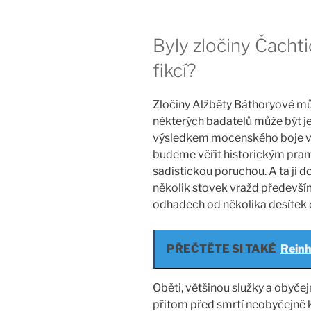
Byly zločiny Čachti
fikcí?
Zločiny Alžběty Báthoryové m
některých badatelů může být je
výsledkem mocenského boje v U
budeme věřit historickým pram
sadistickou poruchou. A ta ji d
několik stovek vražd především
odhadech od několika desítek d
PŘEČTĚTE SI TAKÉ
Reinh
Oběti, většinou služky a obyčej
přitom před smrtí neobyčejně 