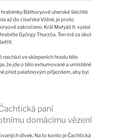
ny hraběnky Báthoryové uherské šlechtě
ákla až do císařské Vídně, je proto
oryové zakročeno. Král Matyáš II. vyslal
 hraběte György Thurzóa. Ten má za úkol
etřit.
 nachází ve sklepeních hradu tělo
uje, že jde o tělo exhumované a umístěné
ně před palatinovým příjezdem, aby byl
 Čachtická paní
otnímu domácímu vězení
ovaných dívek. Na to konto je Čachtická