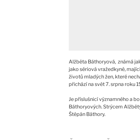
Alžběta Báthoryová, známá jak
jako sériová vražedkyně, majíc
životů mladých žen, které nechal
přichází na svět 7. srpna rok
Je příslušnicí významného a 
Báthoryových. Strýcem Alžběty
Štěpán Báthory.