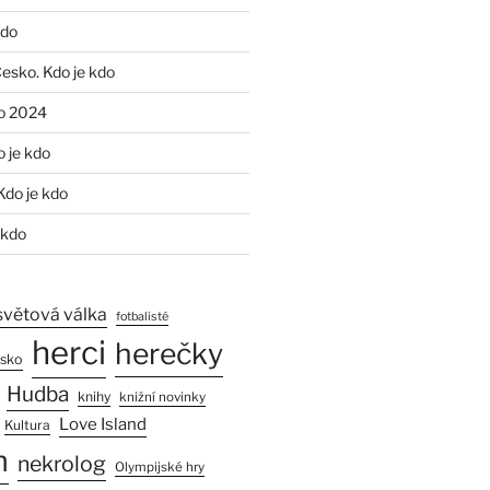
kdo
Česko. Kdo je kdo
o 2024
o je kdo
Kdo je kdo
 kdo
světová válka
fotbalisté
herci
herečky
esko
Hudba
knihy
knižní novinky
Love Island
Kultura
n
nekrolog
Olympijské hry