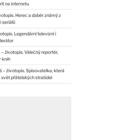
rit na internetu
životopis. Herec a dabér známý z
 seriálů
otopis. Legendární televizní i
derátor
– životopis. Válečný reportér,
r knih
– životopis. Spisovatelka, která
svět přátelských strašidel