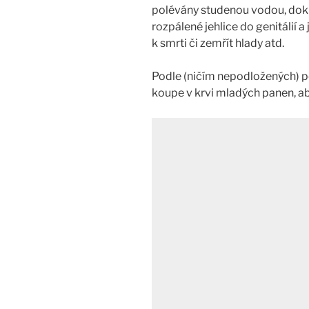
polévány studenou vodou, dok
rozpálené jehlice do genitálií a
k smrti či zemřít hlady atd.
Podle (ničím nepodložených) p
koupe v krvi mladých panen, ab