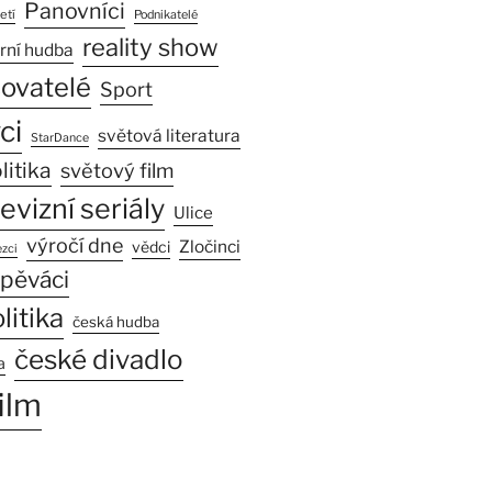
Panovníci
etí
Podnikatelé
reality show
rní hudba
sovatelé
Sport
ci
světová literatura
StarDance
litika
světový film
levizní seriály
Ulice
výročí dne
Zločinci
vědci
zci
pěváci
litika
česká hudba
české divadlo
a
ilm