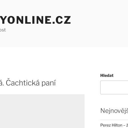
YONLINE.CZ
ost
Hledat
. Čachtická paní
Nejnovějš
Perez Hilton – 