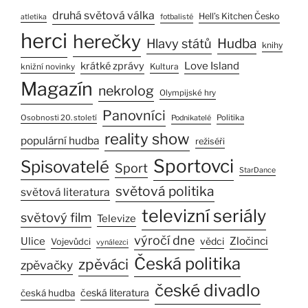
druhá světová válka
Hell’s Kitchen Česko
atletika
fotbalisté
herci
herečky
Hlavy států
Hudba
knihy
Love Island
krátké zprávy
Kultura
knižní novinky
Magazín
nekrolog
Olympijské hry
Panovníci
Osobnosti 20. století
Politika
Podnikatelé
reality show
populární hudba
režiséři
Sportovci
Spisovatelé
Sport
StarDance
světová politika
světová literatura
televizní seriály
světový film
Televize
výročí dne
Zločinci
Ulice
vědci
Vojevůdci
vynálezci
Česká politika
zpěváci
zpěvačky
české divadlo
česká literatura
česká hudba