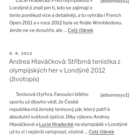
Lucie Hradecká. Před olympiádou v
[adsenseyu1]
Londýně ji znali jen ti, kdo se zajímají o
tenis poněkud více a detailněji, a to vyhrála i French
Open 2011 a v roce 2012 byla ve finále Wimbledonu.
Jenže ne ve dvouhře, ale …
Celý článek
PUBLIKOVÁNO
6. 8. 2012
Andrea Hlaváčková: Stříbrná tenistka z
olympijských her v Londýně 2012
(životopis)
Tenisová čtyřhra. Fanoušci bílého
[adsenseyu1]
sportu už dlouho vědí, že Česká
republika má ženský tenisový pár, který patří k
absolutní světové špičce. Díky výkonu Andrey
Hlaváčkové a
Lucie Hradecké
na olympiádě v Londýně
už to ví i nejširší veřejnost, včetně …
Celý článek