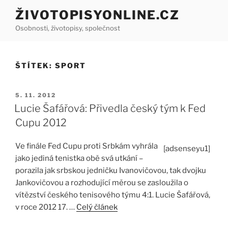
Přejít
ŽIVOTOPISYONLINE.CZ
k
Osobnosti, životopisy, společnost
obsahu
webu
ŠTÍTEK:
SPORT
PUBLIKOVÁNO
5. 11. 2012
Lucie Šafářová: Přivedla český tým k Fed
Cupu 2012
Ve finále Fed Cupu proti Srbkám vyhrála
[adsenseyu1]
jako jediná tenistka obě svá utkání –
porazila jak srbskou jedničku Ivanovičovou, tak dvojku
Jankovičovou a rozhodující měrou se zasloužila o
vítězství českého tenisového týmu 4:1. Lucie Šafářová,
v roce 2012 17. …
Celý článek