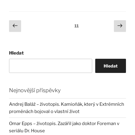
Stránkování
Předchozí
Další
Stránka:
11
stránka
strá
příspěvků
Hledat
Hledat
Nejnovější příspěvky
Andrej Baláž – životopis. Kamioňák, který v Extrémních
proměnách bojoval o vlastní život
Omar Epps – životopis. Zazářil jako doktor Foreman v
seriálu Dr. House