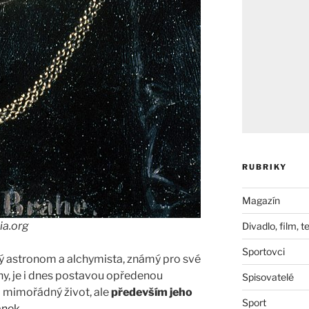
RUBRIKY
Magazín
ia.org
Divadlo, film, t
Sportovci
ký astronom a alchymista, známý pro své
hy, je i dnes postavou opředenou
Spisovatelé
o mimořádný život, ale
především jeho
Sport
ánek