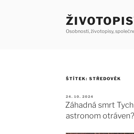
Přejít
k
ŽIVOTOPIS
obsahu
webu
Osobnosti, životopisy, společn
ŠTÍTEK:
STŘEDOVĚK
PUBLIKOVÁNO
24. 10. 2024
Záhadná smrt Tycha
astronom otráven