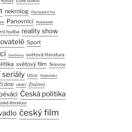
Love Island
Kultura
n
nekrolog
Olympijské hry
Panovníci
etí
Podnikatelé
reality show
rní hudba
sovatelé
Sport
ci
světová literatura
StarDance
litika
světový film
Televize
 seriály
Ulice
Vojevůdci
čí dne
Zločinci
vědci
Česká politika
pěváci
eská literatura
český film
vadlo