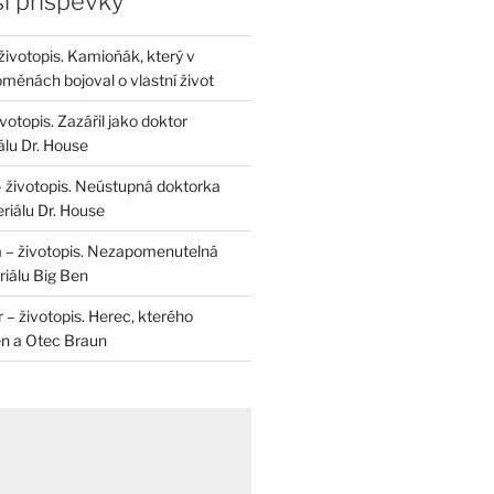
í příspěvky
životopis. Kamioňák, který v
měnách bojoval o vlastní život
otopis. Zazářil jako doktor
álu Dr. House
– životopis. Neústupná doktorka
riálu Dr. House
 – životopis. Nezapomenutelná
iálu Big Ben
r – životopis. Herec, kterého
en a Otec Braun