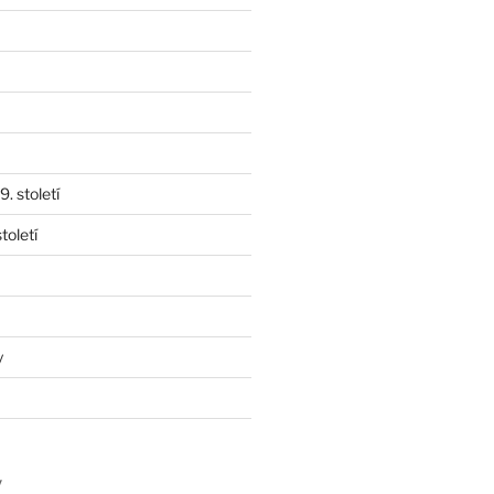
. století
toletí
y
y