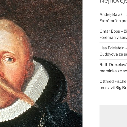
Nejnovějš
Andrej Baláž – 
Extrémních pro
Omar Epps – živ
Foreman v seri
Lisa Edelstein 
Cuddyová ze se
Ruth Drexelová
maminka ze ser
Ottfried Fische
proslavil Big B