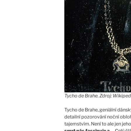
Tycho de Brahe. Zdroj: Wikiped
Tycho de Brahe, geniální dáns
detailní pozorování noční oblo
tajemstvím. Není to ale jen jeh
smrt nás fascinuje a
…
Celý čl