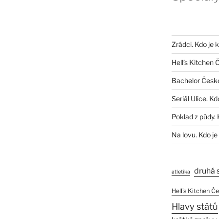
Zrádci. Kdo je 
Hell’s Kitchen 
Bachelor Česk
Seriál Ulice. Kd
Poklad z půdy. 
Na lovu. Kdo je
druhá 
atletika
Hell’s Kitchen Č
Hlavy států