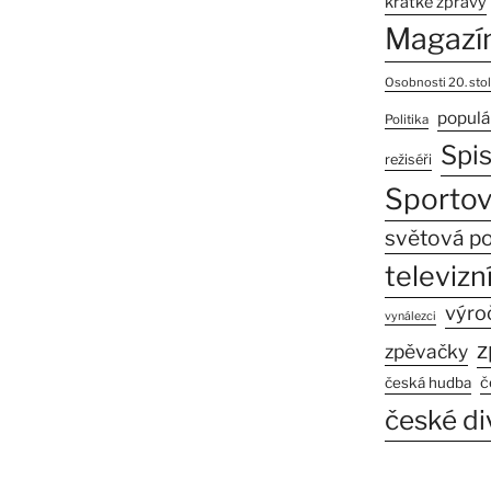
krátké zprávy
Magazí
Osobnosti 20. stol
populá
Politika
Spi
režiséři
Sportov
světová po
televizní
výro
vynálezci
z
zpěvačky
č
česká hudba
české di