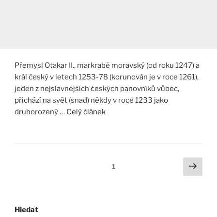
Přemysl Otakar II., markrabě moravský (od roku 1247) a
král český v letech 1253-78 (korunován je v roce 1261),
jeden z nejslavnějších českých panovníků vůbec,
přichází na svět (snad) někdy v roce 1233 jako
druhorozený …
Celý článek
Stránkování
Další
Stránka:
1
strá
příspěvků
Hledat