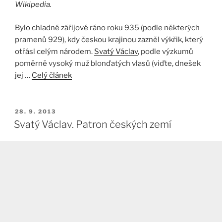
Wikipedia.
Bylo chladné zářijové ráno roku 935 (podle některých
pramenů 929), kdy českou krajinou zazněl výkřik, který
otřásl celým národem.
Svatý Václav
, podle výzkumů
poměrně vysoký muž blonďatých vlasů (viďte, dnešek
jej …
Celý článek
PUBLIKOVÁNO
28. 9. 2013
Svatý Václav. Patron českých zemí