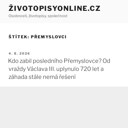
Přejít
ŽIVOTOPISYONLINE.CZ
k
Osobnosti, životopisy, společnost
obsahu
webu
ŠTÍTEK:
PŘEMYSLOVCI
PUBLIKOVÁNO
4. 8. 2026
Kdo zabil posledního Přemyslovce? Od
vraždy Václava III. uplynulo 720 let a
záhada stále nemá řešení