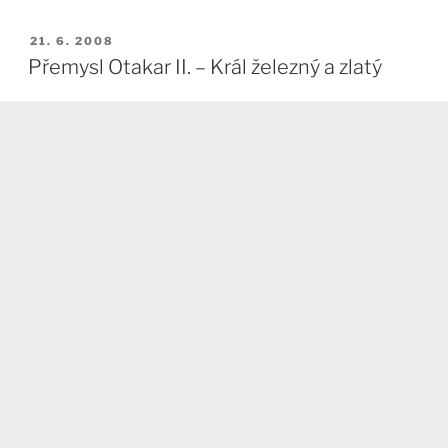
PUBLIKOVÁNO
21. 6. 2008
Přemysl Otakar II. – Král železný a zlatý