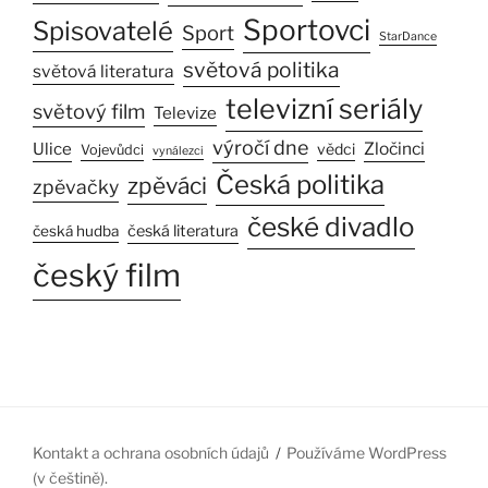
Sportovci
Spisovatelé
Sport
StarDance
světová politika
světová literatura
televizní seriály
světový film
Televize
výročí dne
Ulice
Zločinci
vědci
Vojevůdci
vynálezci
Česká politika
zpěváci
zpěvačky
české divadlo
česká literatura
česká hudba
český film
Kontakt a ochrana osobních údajů
Používáme WordPress
(v češtině).