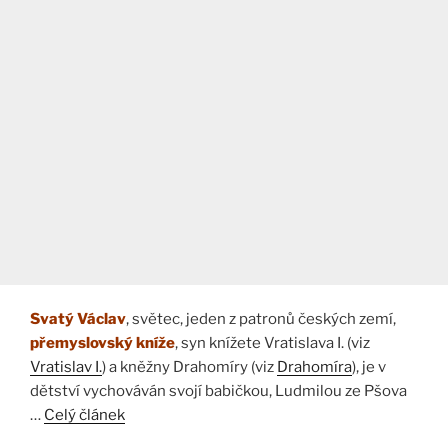
Svatý Václav
, světec, jeden z patronů českých zemí,
přemyslovský kníže
, syn knížete Vratislava I. (viz
Vratislav I.
) a kněžny Drahomíry (viz
Drahomíra
), je v
dětství vychováván svojí babičkou, Ludmilou ze Pšova
…
Celý článek