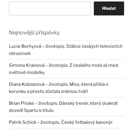
Hledat
Nejnovější příspěvky
Lucie Borhyová – životopis. Stálice českých televizních
obrazovek
Simona Krainová – životopis. Z českého mola až mezi
světové modelky
Diana Kobzanová – životopis. Miss, která přišla o
korunku a přesto zůstala známou tváří
Brian Priske – životopis. Dánský trenér, který dvakrát
dovedl Spartu k titulu
Patrik Schick – životopis. Český fotbalový kanonýr