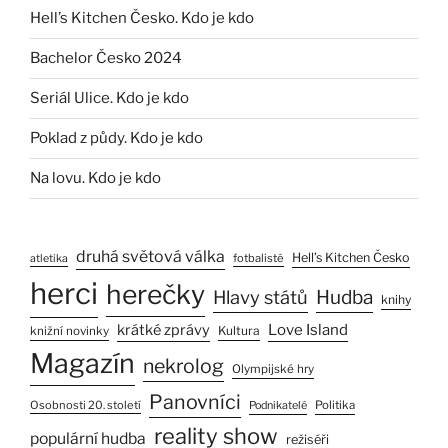
Hell’s Kitchen Česko. Kdo je kdo
Bachelor Česko 2024
Seriál Ulice. Kdo je kdo
Poklad z půdy. Kdo je kdo
Na lovu. Kdo je kdo
druhá světová válka
Hell’s Kitchen Česko
fotbalisté
atletika
herci
herečky
Hlavy států
Hudba
knihy
Love Island
krátké zprávy
Kultura
knižní novinky
Magazín
nekrolog
Olympijské hry
Panovníci
Osobnosti 20. století
Politika
Podnikatelé
reality show
populární hudba
režiséři