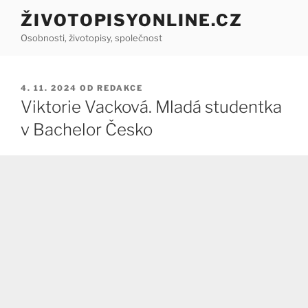
Přejít
ŽIVOTOPISYONLINE.CZ
k
Osobnosti, životopisy, společnost
obsahu
webu
PUBLIKOVÁNO
4. 11. 2024
OD
REDAKCE
Viktorie Vacková. Mladá studentka
v Bachelor Česko