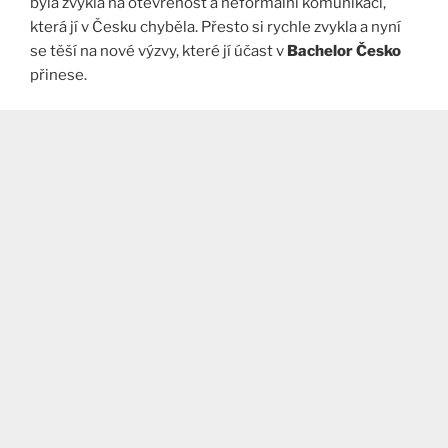
byla zvyklá na otevřenost a neformální komunikaci,
která jí v Česku chyběla. Přesto si rychle zvykla a nyní
se těší na nové výzvy, které jí účast v
Bachelor Česko
přinese.