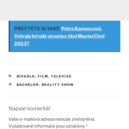
PŘEČTĚTE SI TAKÉ
Petra Kamencová.
Vyhraje bývalá vícemiss titul MasterChef
2023?
RUBRIKY
DIVADLO, FILM, TELEVIZE
ŠTÍTKY
BACHELOR
,
REALITY SHOW
Napsat komentář
Vaše e-mailová adresa nebude zveřejněna.
Vyžadované informace jsou označeny
*