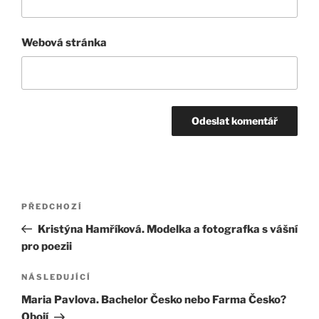
Webová stránka
Navigace
Předchozí
PŘEDCHOZÍ
pro
příspěvek
Kristýna Hamříková. Modelka a fotografka s vášní
příspěvek
pro poezii
Následující
NÁSLEDUJÍCÍ
příspěvek
Maria Pavlova. Bachelor Česko nebo Farma Česko?
Obojí