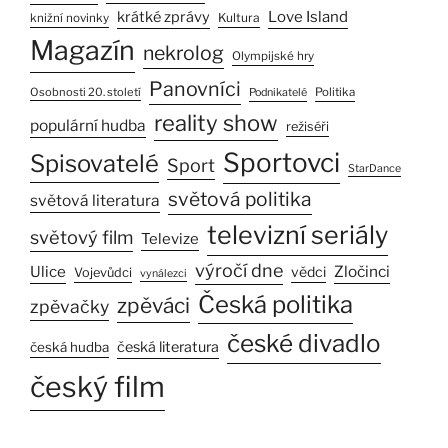
Love Island
krátké zprávy
Kultura
knižní novinky
Magazín
nekrolog
Olympijské hry
Panovníci
Osobnosti 20. století
Politika
Podnikatelé
reality show
populární hudba
režiséři
Sportovci
Spisovatelé
Sport
StarDance
světová politika
světová literatura
televizní seriály
světový film
Televize
výročí dne
Ulice
Zločinci
vědci
Vojevůdci
vynálezci
Česká politika
zpěváci
zpěvačky
české divadlo
česká literatura
česká hudba
český film