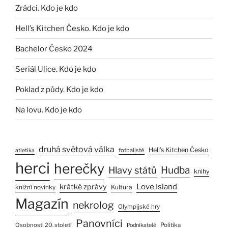
Zrádci. Kdo je kdo
Hell’s Kitchen Česko. Kdo je kdo
Bachelor Česko 2024
Seriál Ulice. Kdo je kdo
Poklad z půdy. Kdo je kdo
Na lovu. Kdo je kdo
druhá světová válka
Hell’s Kitchen Česko
fotbalisté
atletika
herci
herečky
Hlavy států
Hudba
knihy
Love Island
krátké zprávy
Kultura
knižní novinky
Magazín
nekrolog
Olympijské hry
Panovníci
Osobnosti 20. století
Politika
Podnikatelé