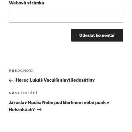
Webová stránka
Navigace
Předchozí
PŘEDCHOZÍ
pro
příspěvek
Herec Lukáš Vaculík slaví šedesátiny
příspěvek
Následující
NÁSLEDUJÍCÍ
příspěvek
Jaroslav Rudiš: Nebe pod Berlínem nebo punk v
Helsinkách?