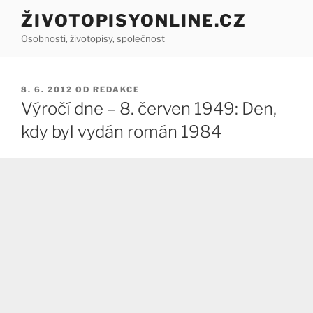
Přejít
ŽIVOTOPISYONLINE.CZ
k
Osobnosti, životopisy, společnost
obsahu
webu
PUBLIKOVÁNO
8. 6. 2012
OD
REDAKCE
Výročí dne – 8. červen 1949: Den,
kdy byl vydán román 1984