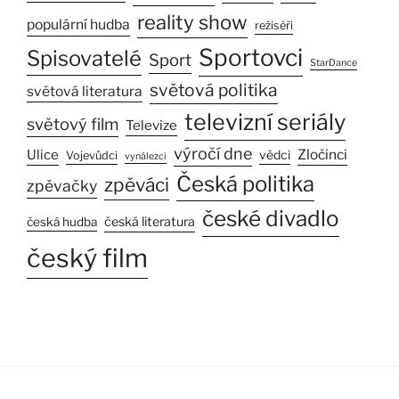
reality show
populární hudba
režiséři
Sportovci
Spisovatelé
Sport
StarDance
světová politika
světová literatura
televizní seriály
světový film
Televize
výročí dne
Ulice
Zločinci
vědci
Vojevůdci
vynálezci
Česká politika
zpěváci
zpěvačky
české divadlo
česká literatura
česká hudba
český film