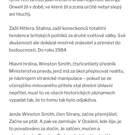
Orwell žil v době, ve které žil a zcela určitě nebyl slepý
ani hluchý.
Zažil Hitlera, Stalina, zažil koneckonců totalitní
tendence britských politiků za druhé světové války. Své
zkušenosti ale dokázal mistrně znásobit a přenést do
budoucnosti. Do roku 1984.
Hlavní hrdina, Winston Smith, čtyřicetiletý úředník
Ministerstva pravdy, jenž má za úkol přepisovat realitu,
je nástrojem stranické manipulace – pokud se ze
včerejšího milovaného přítele stal dnešní úhlavní
nepřítel, musí to ve všech historických záznamech
vypadat tak, že to tomu tak bylo odjakživa.
Jenže Winston Smith, člen Strany, začne přemýšlet.
Začne se ptát. A pak se zamiluje. V Oceánii, kde žije, je
to považováno za zločin. Je zatčen, mučen a