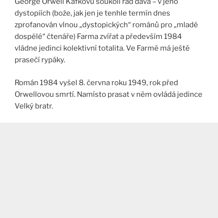
George Orwell Kafkovu soukolí řád dává – v jeho
dystopiích (bože, jak jen je tenhle termín dnes
zprofanován vlnou „dystopických“ románů pro „mladé
dospělé“ čtenáře) Farma zvířat a především 1984
vládne jedinci kolektivní totalita. Ve Farmě má ještě
prasečí rypáky.
Román 1984 vyšel 8. června roku 1949, rok před
Orwellovou smrtí. Namísto prasat v něm ovládá jedince
Velký bratr.