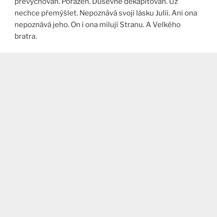
převychován. Poražen. Duševně dekapitován. Už
nechce přemýšlet. Nepoznává svoji lásku Julii. Ani ona
nepoznává jeho. On i ona milují Stranu. A Velkého
bratra.