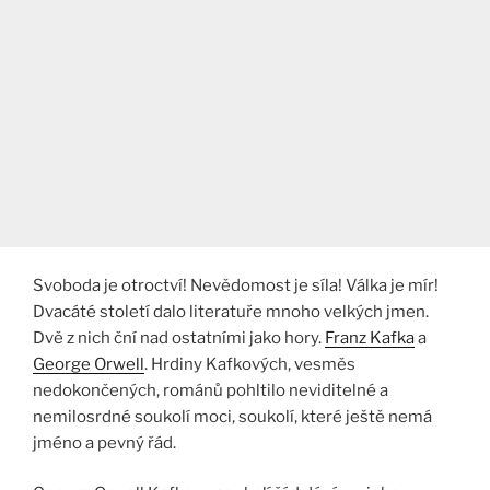
Svoboda je otroctví! Nevědomost je síla! Válka je mír!
Dvacáté století dalo literatuře mnoho velkých jmen.
Dvě z nich ční nad ostatními jako hory.
Franz Kafka
a
George Orwell
. Hrdiny Kafkových, vesměs
nedokončených, románů pohltilo neviditelné a
nemilosrdné soukolí moci, soukolí, které ještě nemá
jméno a pevný řád.