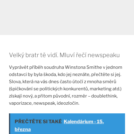
Velký bratr tě vidí. Mluví řečí newspeaku
Vyprávět příběh soudruha Winstona Smithe v jednom
odstavci by byla škoda, kdo jej neznáte, přečtěte si jej.
Slova, která na vás dnes často útočí z mnoha směrů
(špičkování se politických konkurentů, marketing atd.)
získají nový, a přitom původní, rozměr – doublethink,
vaporizace, newspeak, ideozločin.
PŘEČTĚTE SI TAKÉ
Kalendárium - 15.
března