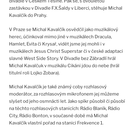
divadle v Českém Těšíně. Pak se, s dvouletou
zastávkou v Divadle F.X.Šaldy v Liberci, stěhuje Michal
Kavalčík do Prahy.
V Praze se Michal Kavalčík osvědčil jako muzikálový
herec, účinkoval mimo jiné v muzikálech Dracula,
Hamlet, Evita či Krysař, vidět jsme jej mohli i v
muzikálech Jesus Christ Superstar či v české adaptaci
slavné West Side Story. V Divadle bez Zábradlí hrál
Michal Kavalčuk v muzikálu Cikáni jdou do nebe (hrál
titulní roli Lojko Zobara).
Michal Kavalčík je také známý coby rozhlasový
moderátor, za rozhlasovým mikrofonem jej můžeme
slyšet od jeho osmnácti let. Jako spíkr působil či působí
na těchto rozhlasových stanicích: Rádio Blaník, Rádio
City, Rádio Bonton, v současné době má Michal
Kavalčík vlastní pořad na stanici Frekvence 1.