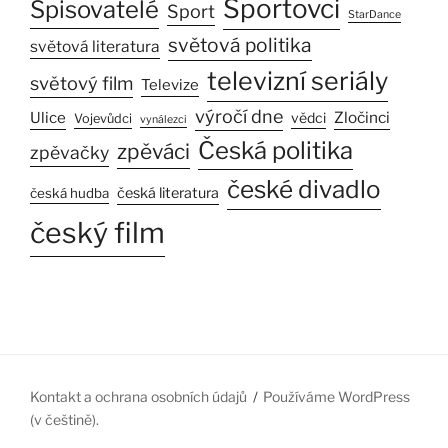
Sportovci
Spisovatelé
Sport
StarDance
světová politika
světová literatura
televizní seriály
světový film
Televize
výročí dne
Ulice
Zločinci
vědci
Vojevůdci
vynálezci
Česká politika
zpěváci
zpěvačky
české divadlo
česká literatura
česká hudba
český film
Kontakt a ochrana osobních údajů
Používáme WordPress
(v češtině).