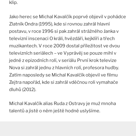
klip.
Jako herec se Michal Kavalčík poprvé objevil v pohádce
Zlatník Ondra (1995), kde si rovnou zahrál hlavní
postavu, v roce 1996 si pak zahrál strážného Janka v
televizní inscenaci O králi, hvězdáři, kejklíři a třech
muzikantech. V roce 2009 dostal příležitost ve dvou
televizních seriálech – ve Vyprávěj se pouze mihl v
jedné z epizodních rolí, v seriálu První krok televize
Nova si zahrál jednu z hlavních rolí, profesora hudby.
Zatím naposledy se Michal Kavalčík objevil ve filmu
Zejtra napořád, kde si zahrál vděčnou roli vymahače
dluhů (2012).
Michal Kavalčík alias Ruda z Ostravy je muž mnoha
talentů a jistě o něm ještě hodně uslyšíme.