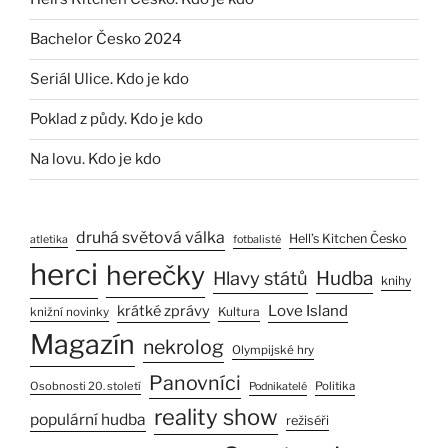
Bachelor Česko 2024
Seriál Ulice. Kdo je kdo
Poklad z půdy. Kdo je kdo
Na lovu. Kdo je kdo
druhá světová válka
Hell’s Kitchen Česko
atletika
fotbalisté
herci
herečky
Hlavy států
Hudba
knihy
Love Island
krátké zprávy
Kultura
knižní novinky
Magazín
nekrolog
Olympijské hry
Panovníci
Osobnosti 20. století
Politika
Podnikatelé
reality show
populární hudba
režiséři