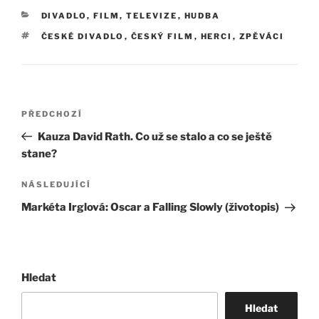
RUBRIKY
DIVADLO, FILM, TELEVIZE
,
HUDBA
ŠTÍTKY
ČESKÉ DIVADLO
,
ČESKÝ FILM
,
HERCI
,
ZPĚVÁCI
Navigace
Předchozí
PŘEDCHOZÍ
pro
příspěvek
Kauza David Rath. Co už se stalo a co se ještě
příspěvek
stane?
Následující
NÁSLEDUJÍCÍ
příspěvek
Markéta Irglová: Oscar a Falling Slowly (životopis)
Hledat
Hledat