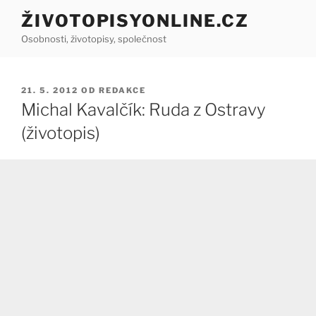
Přejít
ŽIVOTOPISYONLINE.CZ
k
Osobnosti, životopisy, společnost
obsahu
webu
PUBLIKOVÁNO
21. 5. 2012
OD
REDAKCE
Michal Kavalčík: Ruda z Ostravy
(životopis)