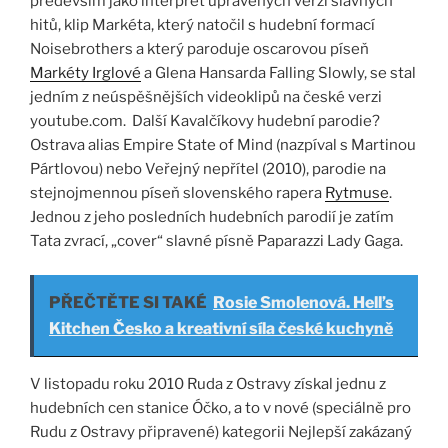
především jako interpret upravených verzí slavných
hitů, klip Markéta, který natočil s hudební formací
Noisebrothers a který paroduje oscarovou píseň
Markéty Irglové
a Glena Hansarda Falling Slowly, se stal
jedním z neúspěšnějších videoklipů na české verzi
youtube.com. Další Kavalčíkovy hudební parodie?
Ostrava alias Empire State of Mind (nazpíval s Martinou
Pártlovou) nebo Veřejný nepřítel (2010), parodie na
stejnojmennou píseň slovenského rapera
Rytmuse
.
Jednou z jeho posledních hudebních parodií je zatím
Tata zvrací, „cover“ slavné písně Paparazzi Lady Gaga.
PŘEČTĚTE SI TAKÉ
Rosie Smolenová. Hell’s
Kitchen Česko a kreativní síla české kuchyně
V listopadu roku 2010 Ruda z Ostravy získal jednu z
hudebních cen stanice Óčko, a to v nové (speciálně pro
Rudu z Ostravy připravené) kategorii Nejlepší zakázaný