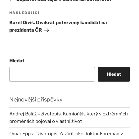
příspěvek
Následující
NÁSLEDUJÍCÍ
příspěvek
Karel Diviš. Dvakrát potvrzený kandidát na
prezidenta ČR
Hledat
Hledat
Nejnovější příspěvky
Andrej Baláž – životopis. Kamioňák, který v Extrémních
proměnách bojoval o vlastní život
Omar Epps – životopis. Zazářil jako doktor Foreman v