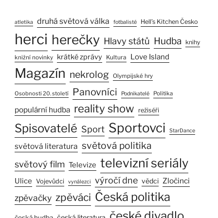
druhá světová válka
Hell’s Kitchen Česko
atletika
fotbalisté
herci
herečky
Hlavy států
Hudba
knihy
Love Island
krátké zprávy
Kultura
knižní novinky
Magazín
nekrolog
Olympijské hry
Panovníci
Osobnosti 20. století
Politika
Podnikatelé
reality show
populární hudba
režiséři
Sportovci
Spisovatelé
Sport
StarDance
světová politika
světová literatura
televizní seriály
světový film
Televize
výročí dne
Zločinci
Ulice
vědci
Vojevůdci
vynálezci
Česká politika
zpěváci
zpěvačky
české divadlo
česká literatura
česká hudba