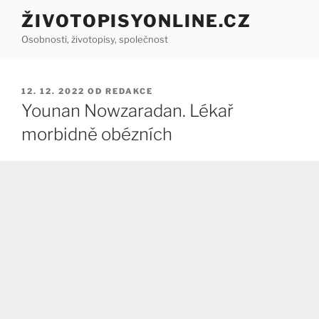
Přejít
ŽIVOTOPISYONLINE.CZ
k
Osobnosti, životopisy, společnost
obsahu
webu
PUBLIKOVÁNO
12. 12. 2022
OD
REDAKCE
Younan Nowzaradan. Lékař
morbidně obézních