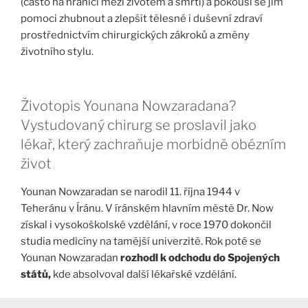
(často na hranici mezi životem a smrtí) a pokouší se jim
pomoci zhubnout a zlepšit tělesné i duševní zdraví
prostřednictvím chirurgických zákroků a změny
životního stylu.
Životopis Younana Nowzaradana?
Vystudovaný chirurg se proslavil jako
lékař, který zachraňuje morbidně obézním
život
Younan Nowzaradan se narodil 11. října 1944 v
Teheránu v Íránu. V íránském hlavním městě Dr. Now
získal i vysokoškolské vzdělání, v roce 1970 dokončil
studia medicíny na tamější univerzitě. Rok poté se
Younan Nowzaradan
rozhodl k odchodu do Spojených
států,
kde absolvoval další lékařské vzdělání.