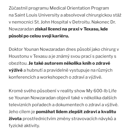
Zúčastnil programu Medical Orientation Program
na Saint Louis University a absolvoval chirurgickou stáž
v nemocnici St. John Hospital v Detroitu. Nakonec Dr.
Nowzaradan
získal licenci na praxi v Texasu, kde
působí po celou svoji kariéru.
Doktor Younan Nowzaradan dnes působí jako chirurg v
Houstonu v Texasu a je známý svou prací s pacienty s
obezitou.
Je také autorem několika knih o zdravé
výživě
a hubnutí a pravidelně vystupuje na různých
konferencích a workshopech o zdraví a výživě.
Kromě svého působení v reality show My 600-lb Life
se Younan Nowzaradan objevil také v několika dalších
televizních pořadech a dokumentech o zdraví a výživě.
Jeho cílem je
pomáhat lidem zlepšit zdraví a kvalitu
života
prostřednictvím změny stravovacích návyků a
fyzické aktivity.