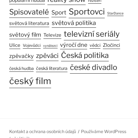
populární hudba
režiséři
Sportovci
Spisovatelé
Sport
StarDance
světová politika
světová literatura
televizní seriály
světový film
Televize
výročí dne
Ulice
Zločinci
vědci
Vojevůdci
vynálezci
Česká politika
zpěváci
zpěvačky
české divadlo
česká literatura
česká hudba
český film
Kontakt a ochrana osobních údajů
Používáme WordPress