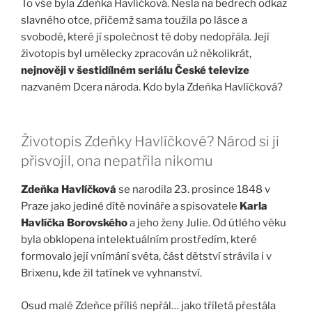
To vše byla Zdeňka Havlíčková. Nesla na bedrech odkaz
slavného otce, přičemž sama toužila po lásce a
svobodě, které jí společnost té doby nedopřála. Její
životopis byl umělecky zpracován už několikrát,
nejnověji v šestidílném seriálu České televize
nazvaném Dcera národa. Kdo byla Zdeňka Havlíčková?
Životopis Zdeňky Havlíčkové? Národ si ji
přisvojil, ona nepatřila nikomu
Zdeňka Havlíčková
se narodila 23. prosince 1848 v
Praze jako jediné dítě novináře a spisovatele
Karla
Havlíčka Borovského
a jeho ženy Julie. Od útlého věku
byla obklopena intelektuálním prostředím, které
formovalo její vnímání světa, část dětství strávila i v
Brixenu, kde žil tatínek ve vyhnanství.
Osud malé Zdeňce příliš nepřál… jako tříletá přestála