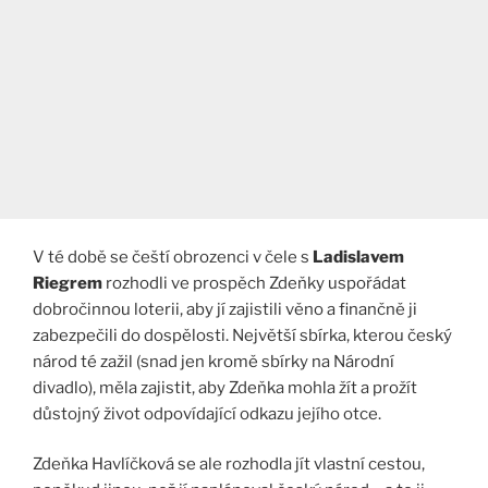
V té době se čeští obrozenci v čele s
Ladislavem
Riegrem
rozhodli ve prospěch Zdeňky uspořádat
dobročinnou loterii, aby jí zajistili věno a finančně ji
zabezpečili do dospělosti. Největší sbírka, kterou český
národ té zažil (snad jen kromě sbírky na Národní
divadlo), měla zajistit, aby Zdeňka mohla žít a prožít
důstojný život odpovídající odkazu jejího otce.
Zdeňka Havlíčková se ale rozhodla jít vlastní cestou,