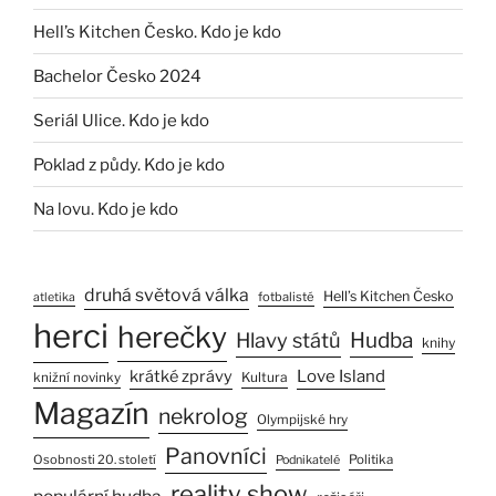
Hell’s Kitchen Česko. Kdo je kdo
Bachelor Česko 2024
Seriál Ulice. Kdo je kdo
Poklad z půdy. Kdo je kdo
Na lovu. Kdo je kdo
druhá světová válka
Hell’s Kitchen Česko
fotbalisté
atletika
herci
herečky
Hlavy států
Hudba
knihy
Love Island
krátké zprávy
Kultura
knižní novinky
Magazín
nekrolog
Olympijské hry
Panovníci
Osobnosti 20. století
Politika
Podnikatelé
reality show