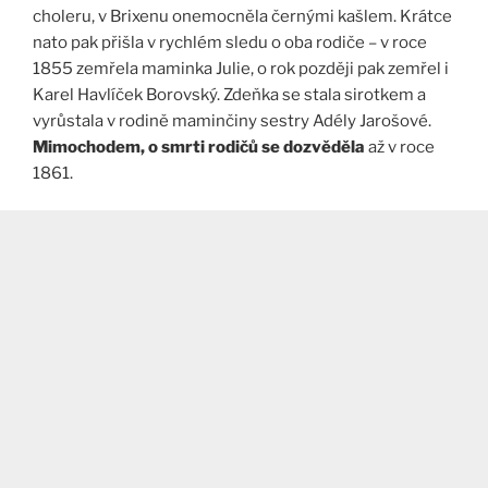
choleru, v Brixenu onemocněla černými kašlem. Krátce
nato pak přišla v rychlém sledu o oba rodiče – v roce
1855 zemřela maminka Julie, o rok později pak zemřel i
Karel Havlíček Borovský. Zdeňka se stala sirotkem a
vyrůstala v rodině maminčiny sestry Adély Jarošové.
Mimochodem, o smrti rodičů se dozvěděla
až v roce
1861.