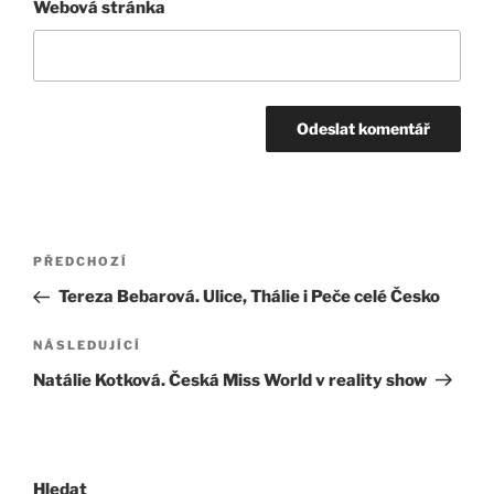
Webová stránka
Navigace
Předchozí
PŘEDCHOZÍ
pro
příspěvek
Tereza Bebarová. Ulice, Thálie i Peče celé Česko
příspěvek
Následující
NÁSLEDUJÍCÍ
příspěvek
Natálie Kotková. Česká Miss World v reality show
Hledat