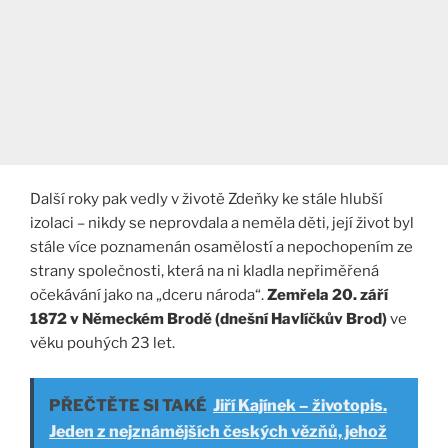
Další roky pak vedly v životě Zdeňky ke stále hlubší
izolaci – nikdy se neprovdala a neměla děti, její život byl
stále více poznamenán osamělostí a nepochopením ze
strany společnosti, která na ni kladla nepřiměřená
očekávání jako na „dceru národa“.
Zemřela 20. září
1872 v Německém Brodě (dnešní Havlíčkův Brod)
ve
věku pouhých 23 let.
PŘEČTĚTE SI TAKÉ
Jiří Kajínek – životopis.
Jeden z nejznámějších českých vězňů, jehož