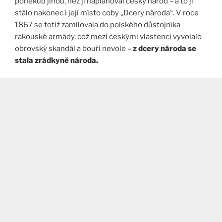
poněkud jinou, než jí naplánoval český národ – a to ji
stálo nakonec i její místo coby „Dcery národa“. V roce
1867 se totiž zamilovala do polského důstojníka
rakouské armády, což mezi českými vlastenci vyvolalo
obrovský skandál a bouři nevole –
z dcery národa se
stala zrádkyně národa.