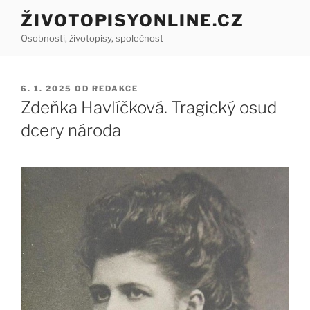
Přejít
ŽIVOTOPISYONLINE.CZ
k
Osobnosti, životopisy, společnost
obsahu
webu
PUBLIKOVÁNO
6. 1. 2025
OD
REDAKCE
Zdeňka Havlíčková. Tragický osud
dcery národa