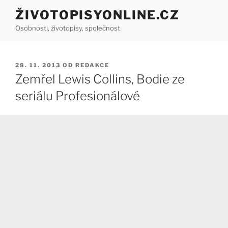
Přejít
ŽIVOTOPISYONLINE.CZ
k
Osobnosti, životopisy, společnost
obsahu
webu
PUBLIKOVÁNO
28. 11. 2013
OD
REDAKCE
Zemřel Lewis Collins, Bodie ze
seriálu Profesionálové