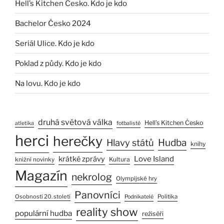
Hell’s Kitchen Česko. Kdo je kdo
Bachelor Česko 2024
Seriál Ulice. Kdo je kdo
Poklad z půdy. Kdo je kdo
Na lovu. Kdo je kdo
druhá světová válka
Hell’s Kitchen Česko
atletika
fotbalisté
herci
herečky
Hlavy států
Hudba
knihy
Love Island
krátké zprávy
Kultura
knižní novinky
Magazín
nekrolog
Olympijské hry
Panovníci
Osobnosti 20. století
Politika
Podnikatelé
reality show
populární hudba
režiséři