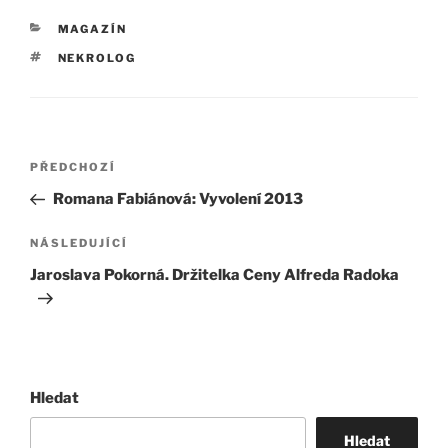
RUBRIKY
MAGAZÍN
ŠTÍTKY
NEKROLOG
Navigace
Předchozí
PŘEDCHOZÍ
pro
příspěvek
Romana Fabiánová: Vyvolení 2013
příspěvek
Následující
NÁSLEDUJÍCÍ
příspěvek
Jaroslava Pokorná. Držitelka Ceny Alfreda Radoka
Hledat
Hledat