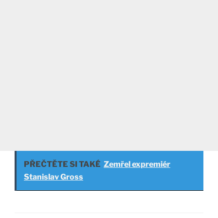
PŘEČTĚTE SI TAKÉ
Zemřel expremiér
Stanislav Gross