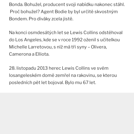
Bonda. Bohužel, producent svoji nabídku nakonec stáhl.
Proč bohužel? Agent Bodie by byl určitě skvostným
Bondem. Pro diváky zcela jistě.
Na konci osmdesátých let se Lewis Collins odstěhoval
do Los Angeles, kde se v roce 1992 oženil s učitelkou
Michelle Larretovou, s níž má tři syny – Olivera,
Camerona a Elliota.
28. listopadu 2013 herec Lewis Collins ve svém
losangeleském domě zemřel na rakovinu, se kterou
posledních pět let bojoval. Bylo mu 67 let.