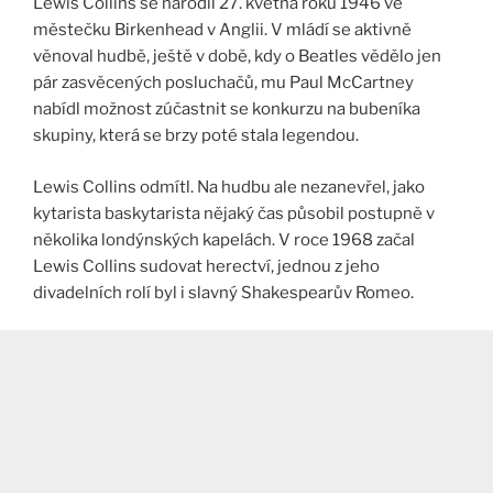
Lewis Collins se narodil 27. května roku 1946 ve
městečku Birkenhead v Anglii. V mládí se aktivně
věnoval hudbě, ještě v době, kdy o Beatles vědělo jen
pár zasvěcených posluchačů, mu Paul McCartney
nabídl možnost zúčastnit se konkurzu na bubeníka
skupiny, která se brzy poté stala legendou.
Lewis Collins odmítl. Na hudbu ale nezanevřel, jako
kytarista baskytarista nějaký čas působil postupně v
několika londýnských kapelách. V roce 1968 začal
Lewis Collins sudovat herectví, jednou z jeho
divadelních rolí byl i slavný Shakespearův Romeo.