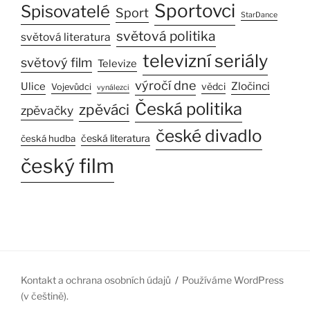
Sportovci
Spisovatelé
Sport
StarDance
světová politika
světová literatura
televizní seriály
světový film
Televize
výročí dne
Zločinci
Ulice
vědci
Vojevůdci
vynálezci
Česká politika
zpěváci
zpěvačky
české divadlo
česká literatura
česká hudba
český film
Kontakt a ochrana osobních údajů
Používáme WordPress
(v češtině).