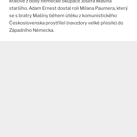
králové z doby německé okupace Josefa Mašína
staršího. Adam Ernest dostal roli Milana Paumera, který
se s bratry Mašíny během útěku z komunistického
Československa prostřílel (navzdory velké přesile) do
Západního Německa.