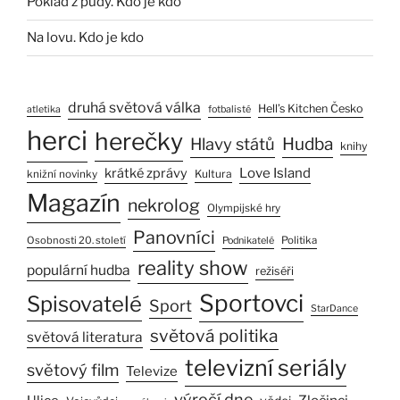
Poklad z půdy. Kdo je kdo
Na lovu. Kdo je kdo
druhá světová válka
Hell’s Kitchen Česko
atletika
fotbalisté
herci
herečky
Hlavy států
Hudba
knihy
Love Island
krátké zprávy
Kultura
knižní novinky
Magazín
nekrolog
Olympijské hry
Panovníci
Osobnosti 20. století
Politika
Podnikatelé
reality show
populární hudba
režiséři
Sportovci
Spisovatelé
Sport
StarDance
světová politika
světová literatura
televizní seriály
světový film
Televize
výročí dne