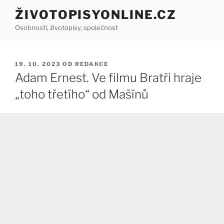
Přejít
ŽIVOTOPISYONLINE.CZ
k
Osobnosti, životopisy, společnost
obsahu
webu
PUBLIKOVÁNO
19. 10. 2023
OD
REDAKCE
Adam Ernest. Ve filmu Bratři hraje
„toho třetího“ od Mašínů