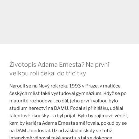
Životopis Adama Ernesta? Na první
velkou roli čekal do třicítky
Narodil se na Nový rok roku 1993 v Praze, v matičce
českých měst také vystudoval gymnázium. Když se po
maturitě rozhodoval, co dál, jeho první volbou bylo
studium herectví na DAMU. Podal si přihlášku, udělal
talentové zkoušky – a byl přijat. Bylo by zajímavé vědět,
kam by kariéra Adama Ernesta směřovala, pokud by se
na DAMU nedostal. Už od základní školy se totiž
intenzivně věnoval také sportu, stal se dokonce