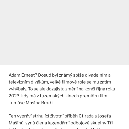
Adam Ernest? Dosud byl známý spíše divadelním a
televizním divákům, velké filmové role se mu zatím
vyhýbaly. To se ale dozajista změní na konči října roku
2023, kdy má v tuzemských kinech premiéru film
Tomáše Mašína Bratři.
Ten vypráví strhující životní příběh Ctirada a Josefa
Mašínů, synů člena legendární odbojové skupiny Tři