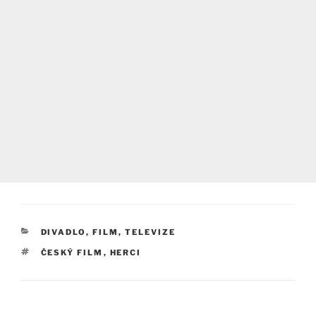
RUBRIKY
DIVADLO, FILM, TELEVIZE
ŠTÍTKY
ČESKÝ FILM
,
HERCI