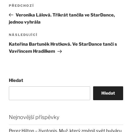
Navigace
Předchozí
PŘEDCHOZÍ
pro
příspěvek
Veronika Lálová. Třikrát tančila ve StarDance,
příspěvek
jednou vyhrála
Následující
NÁSLEDUJÍCÍ
příspěvek
Kateřina Bartuněk Hrstková. Ve StarDance tančí s
Vavřincem Hradilkem
Hledat
Hledat
Nejnovější příspěvky
Perez Hilton – životopis. Muž, který změnil svět bulváru