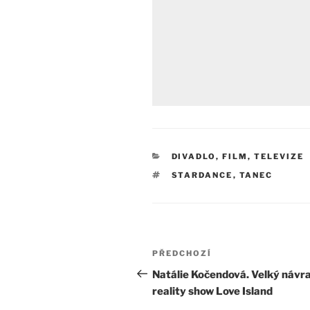
RUBRIKY
DIVADLO, FILM, TELEVIZE
ŠTÍTKY
STARDANCE
,
TANEC
Navigace
Předchozí
PŘEDCHOZÍ
pro
příspěvek
Natálie Kočendová. Velký návra
reality show Love Island
příspěvek