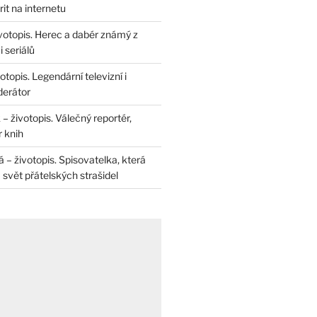
rit na internetu
životopis. Herec a dabér známý z
 seriálů
otopis. Legendární televizní i
derátor
– životopis. Válečný reportér,
r knih
– životopis. Spisovatelka, která
svět přátelských strašidel