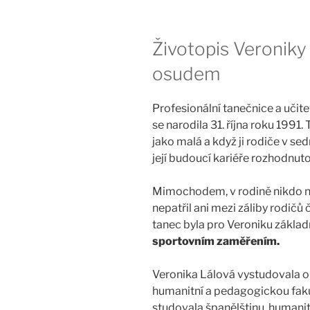
Životopis Veroniky 
osudem
Profesionální tanečnice a učit
se narodila 31. října roku 1991
jako malá a když ji rodiče v sed
její budoucí kariéře rozhodnut
Mimochodem, v rodině nikdo ni
nepatřil ani mezi záliby rodičů
tanec byla pro Veroniku základ
sportovním zaměřením.
Veronika Lálová vystudovala o
humanitní a pedagogickou fakul
studovala španělštinu, humanitn