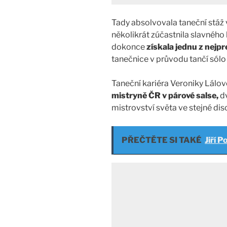
Tady absolvovala taneční stáž
několikrát zúčastnila slavného
dokonce
získala jednu z nejpr
tanečnice v průvodu tančí sól
Taneční kariéra Veroniky Lálov
mistryně ČR v párové salse,
dv
mistrovství světa ve stejné disc
PŘEČTĚTE SI TAKÉ
Jiří 