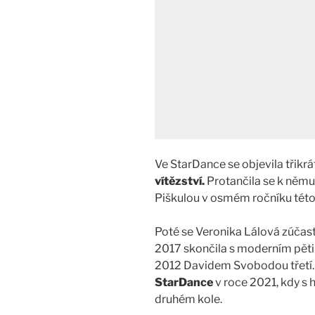
Ve StarDance se objevila třikrá
vítězství.
Protančila se k něm
Piškulou v osmém ročníku této
Poté se Veronika Lálová zúčast
2017 skončila s moderním pěti
2012 Davidem Svobodou třetí
StarDance
v roce 2021, kdy s
druhém kole.