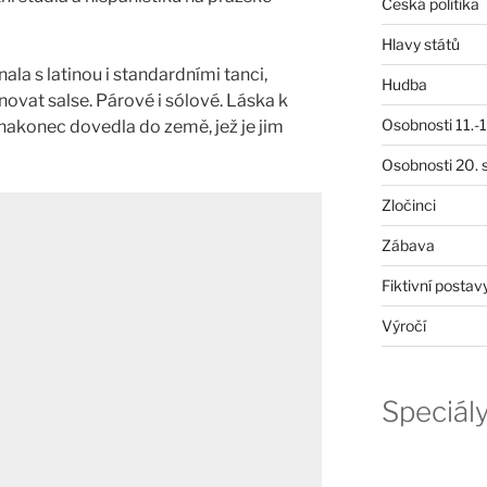
Česká politika
Hlavy států
nala s latinou i standardními tanci,
Hudba
novat salse. Párové i sólové. Láska k
Osobnosti 11.-19
nakonec dovedla do země, jež je jim
Osobnosti 20. s
Zločinci
Zábava
Fiktivní postav
Výročí
Speciál