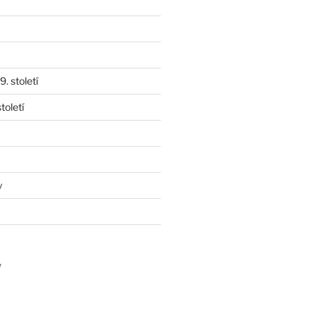
. století
toletí
y
y