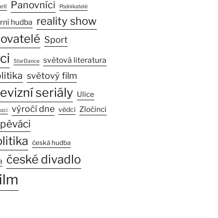
Panovníci
etí
Podnikatelé
reality show
rní hudba
sovatelé
Sport
ci
světová literatura
StarDance
litika
světový film
levizní seriály
Ulice
výročí dne
Zločinci
vědci
zci
pěváci
litika
česká hudba
české divadlo
a
ilm