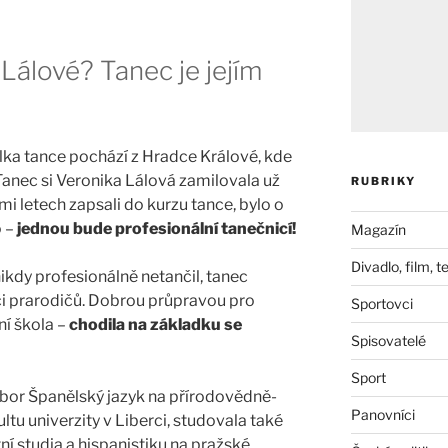
Lálové? Tanec je jejím
elka tance pochází z Hradce Králové, kde
. Tanec si Veronika Lálová zamilovala už
RUBRIKY
mi letech zapsali do kurzu tance, bylo o
o –
jednou bude profesionální tanečnicí!
Magazín
Divadlo, film, t
kdy profesionálně netančil, tanec
 či prarodičů. Dobrou průpravou pro
Sportovci
ní škola –
chodila na základku se
Spisovatelé
Sport
bor Španělský jazyk na přírodovědně-
Panovníci
tu univerzity v Liberci, studovala také
í studia a hispanistiku na pražské