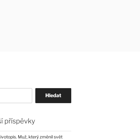
Hledat
í příspěvky
životopis. Muž, který změnil svět