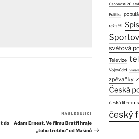
Osobnosti 20. stol
populá
Politika
Spi
režiséři
Sportov
světová po
te
Televize
Vojevůdci
vynále
z
zpěvačky
Česká po
česká literatur
český f
NÁSLEDUJÍCÍ
Následující
příspěvek
t do
Adam Ernest. Ve filmu Bratři hraje
„toho třetího“ od Mašínů