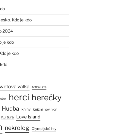
kdo
Česko. Kdo je kdo
o 2024
o je kdo
Kdo je kdo
 kdo
světová válka
fotbalisté
herci
herečky
esko
Hudba
knihy
knižní novinky
Love Island
Kultura
n
nekrolog
Olympijské hry