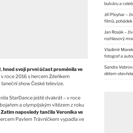
bulváru a celeb
Jiří Ployhar – 
filmů, pohádek i
Jan Rosák – živ
rozhlasový mo
Vladimír Marek 
fotograf a auto
Sandra Vebrová 
t,
hned svoji první účast proměnila ve
dětem otevřela 
u v roce 2016 s hercem Zdeňkem
 taneční show České televize.
nila StarDance ještě dvakrát – v roce
bojařem a olympijským vítězem z roku
.
Zatím naposledy tančila Veronika ve
 hercem Pavlem Trávníčkem vypadla ve