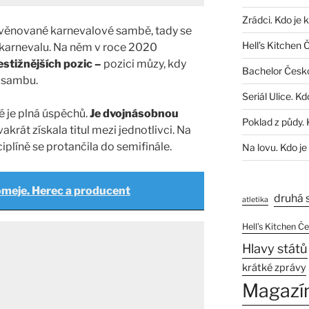
Zrádci. Kdo je 
 věnované karnevalové sambě, tady se
Hell’s Kitchen 
 karnevalu. Na něm v roce 2020
estižnějších pozic –
pozici můzy, kdy
Bachelor Česk
o sambu.
Seriál Ulice. Kd
é je plná úspěchů.
Je dvojnásobnou
Poklad z půdy. 
akrát získala titul mezi jednotlivci. Na
iplíně se protančila do semifinále.
Na lovu. Kdo je
Pomeje. Herec a producent
druhá 
atletika
Hell’s Kitchen Č
Hlavy států
krátké zprávy
Magazí