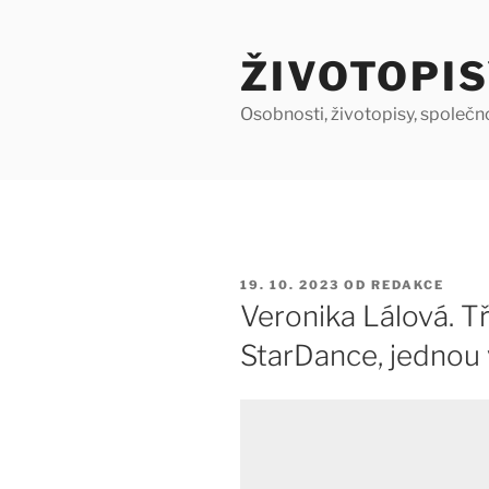
Přejít
k
ŽIVOTOPIS
obsahu
webu
Osobnosti, životopisy, společn
PUBLIKOVÁNO
19. 10. 2023
OD
REDAKCE
Veronika Lálová. Tř
StarDance, jednou 