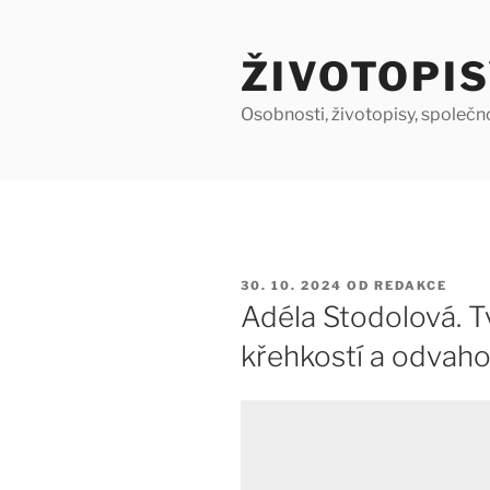
Přejít
k
ŽIVOTOPIS
obsahu
webu
Osobnosti, životopisy, společn
PUBLIKOVÁNO
30. 10. 2024
OD
REDAKCE
Adéla Stodolová. T
křehkostí a odvah