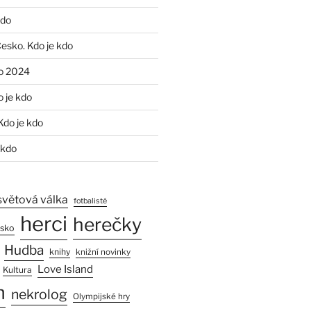
kdo
Česko. Kdo je kdo
o 2024
o je kdo
Kdo je kdo
 kdo
světová válka
fotbalisté
herci
herečky
esko
Hudba
knihy
knižní novinky
Love Island
Kultura
n
nekrolog
Olympijské hry