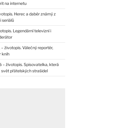
rit na internetu
životopis. Herec a dabér známý z
 seriálů
otopis. Legendární televizní i
derátor
– životopis. Válečný reportér,
r knih
– životopis. Spisovatelka, která
svět přátelských strašidel