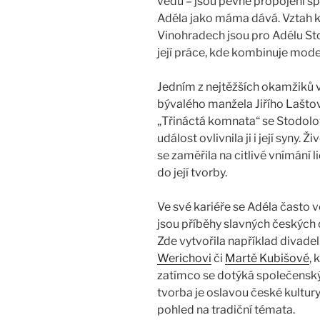
vědu – jsou pevně propojeni spo
Adéla jako máma dává. Vztah k
Vinohradech jsou pro Adélu Sto
její práce, kde kombinuje mode
Jedním z nejtěžších okamžiků v 
bývalého manžela Jiřího Lašto
„Třináctá komnata“ se Stodolov
událost ovlivnila ji i její syny. Ž
se zaměřila na citlivé vnímání 
do její tvorby​.​
Ve své kariéře se Adéla často 
jsou příběhy slavných českých
Zde vytvořila například divad
Werichovi
či
Martě Kubišové
, 
zatímco se dotýká společenských
tvorba je oslavou české kultury
pohled na tradiční témata​.​