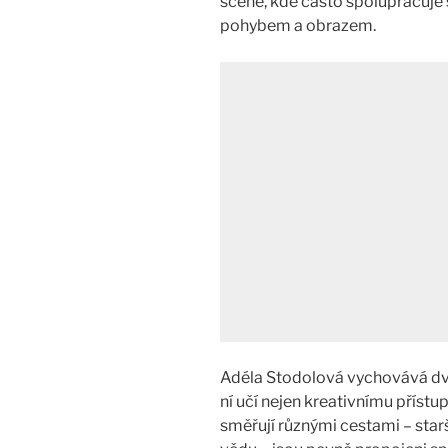
scéně, kde často spolupracuje 
pohybem a obrazem​.​
Adéla Stodolová vychovává dva 
ní učí nejen kreativnímu přístu
směřují různými cestami – starš