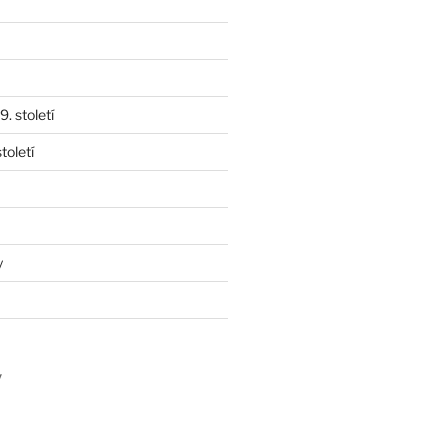
. století
toletí
y
y