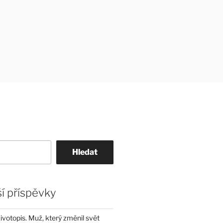
Hledat
í příspěvky
životopis. Muž, který změnil svět