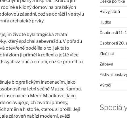
lečnými plány a inspirací, kterou jim
Česká politika
 rodině a klidný domov na pražských
Hlavy států
dolovou zásadní, což se odráží i ve stylu
rní a archaické prvky.
Hudba
Osobnosti 11.-19
jejím životě byla tragická ztráta
vky, který spáchal sebevraždu. V pořadu
Osobnosti 20. s
á otevřeně podělila o to, jak tato
Zločinci
ivotní zlom ji přiměl k reflexi a ještě více
lidských vztahů a emocí, což se promítlo i
Zábava
Fiktivní postav
věnuje biografickým inscenacím, jako
Výročí
 osobností na letní scéně Muzea Kampa.
elní inscenace o Medě Mládkové,
Janu
kde oslavuje jejich životní příběhy,
Speciál
 změn a historie, kterou si prošli. Její
, ale zároveň nabízí moderní, svěží