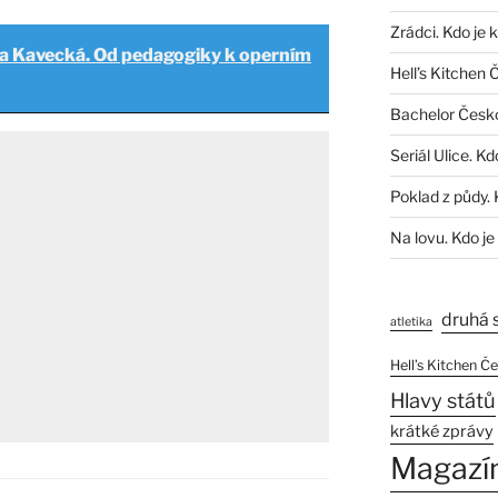
Zrádci. Kdo je 
a Kavecká. Od pedagogiky k operním
Hell’s Kitchen 
Bachelor Česk
Seriál Ulice. Kd
Poklad z půdy. 
Na lovu. Kdo je
druhá 
atletika
Hell’s Kitchen Č
Hlavy států
krátké zprávy
Magazí