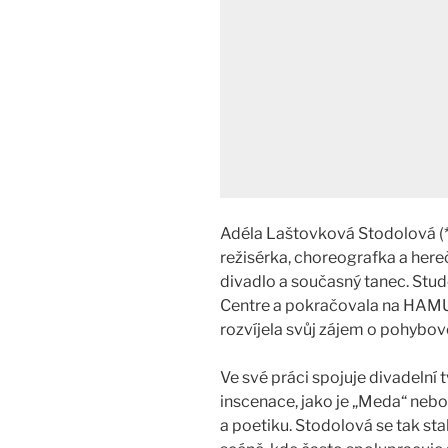
Adéla Laštovková Stodolová (*1
režisérka, choreografka a hereč
divadlo a současný tanec. Stu
Centre a pokračovala na HAMU
rozvíjela svůj zájem o pohybové
Ve své práci spojuje divadelní 
inscenace, jako je „Meda“ nebo
a poetiku. Stodolová se tak st