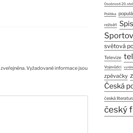
Osobnosti 20. stol
populá
Politika
Spi
režiséři
Sportov
světová po
te
Televize
Vojevůdci
zveřejněna.
Vyžadované informace jsou
vynále
z
zpěvačky
Česká po
česká literatur
český f