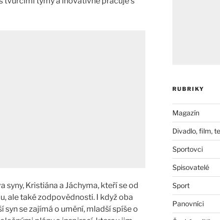
s tvůrčími týmy a inovativně pracuje s
RUBRIKY
Magazín
Divadlo, film, t
Sportovci
Spisovatelé
syny, Kristiána a Jáchyma, kteří se od
Sport
pu, ale také zodpovědnosti. I když oba
Panovníci
í syn se zajímá o umění, mladší spíše o