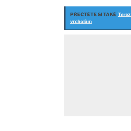
PŘEČTĚTE SI TAKÉ
Terez
vrcholům