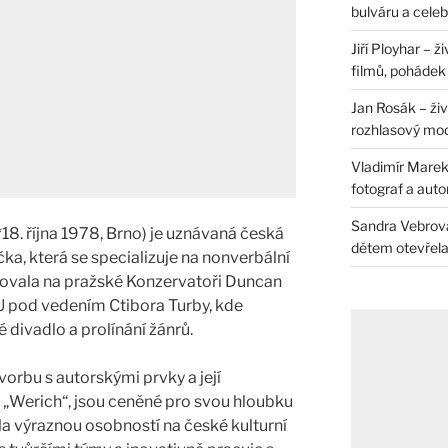
bulváru a celeb
Jiří Ployhar – 
filmů, pohádek i
Jan Rosák – živ
rozhlasový mo
Vladimír Marek 
fotograf a auto
Sandra Vebrová 
8. října 1978, Brno) je uznávaná česká
dětem otevřela 
ka, která se specializuje na nonverbální
dovala na pražské Konzervatoři Duncan
 pod vedením Ctibora Turby, kde
 divadlo a prolínání žánrů.
tvorbu s autorskými prvky a její
 „Werich“, jsou ceněné pro svou hloubku
ala výraznou osobností na české kulturní