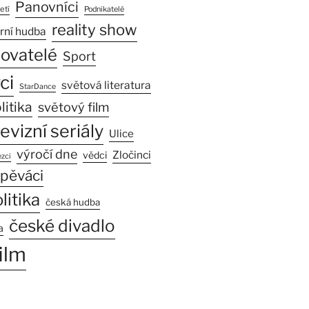
Panovníci
etí
Podnikatelé
reality show
rní hudba
sovatelé
Sport
ci
světová literatura
StarDance
litika
světový film
levizní seriály
Ulice
výročí dne
Zločinci
vědci
zci
pěváci
litika
česká hudba
české divadlo
a
ilm