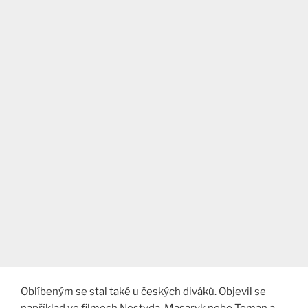
Oblíbeným se stal také u českých diváků. Objevil se
například ve filmech Nestyda, Masaryk nebo Toman a