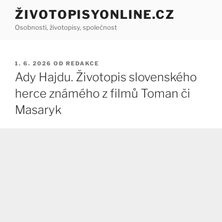
Přejít
ŽIVOTOPISYONLINE.CZ
k
Osobnosti, životopisy, společnost
obsahu
webu
PUBLIKOVÁNO
1. 6. 2026
OD
REDAKCE
Ady Hajdu. Životopis slovenského
herce známého z filmů Toman či
Masaryk