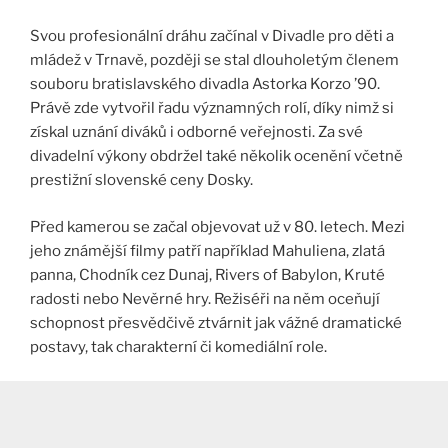
Svou profesionální dráhu začínal v Divadle pro děti a
mládež v Trnavě, později se stal dlouholetým členem
souboru bratislavského divadla Astorka Korzo ’90.
Právě zde vytvořil řadu významných rolí, díky nimž si
získal uznání diváků i odborné veřejnosti. Za své
divadelní výkony obdržel také několik ocenění včetně
prestižní slovenské ceny Dosky.
Před kamerou se začal objevovat už v 80. letech. Mezi
jeho známější filmy patří například Mahuliena, zlatá
panna, Chodník cez Dunaj, Rivers of Babylon, Kruté
radosti nebo Nevěrné hry. Režiséři na něm oceňují
schopnost přesvědčivě ztvárnit jak vážné dramatické
postavy, tak charakterní či komediální role.