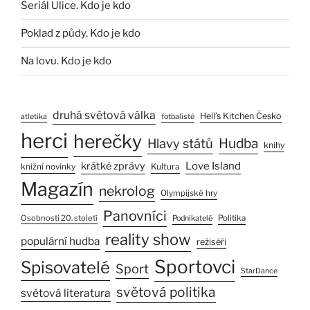
Seriál Ulice. Kdo je kdo
Poklad z půdy. Kdo je kdo
Na lovu. Kdo je kdo
druhá světová válka
Hell’s Kitchen Česko
atletika
fotbalisté
herci
herečky
Hlavy států
Hudba
knihy
Love Island
krátké zprávy
Kultura
knižní novinky
Magazín
nekrolog
Olympijské hry
Panovníci
Osobnosti 20. století
Politika
Podnikatelé
reality show
populární hudba
režiséři
Sportovci
Spisovatelé
Sport
StarDance
světová politika
světová literatura