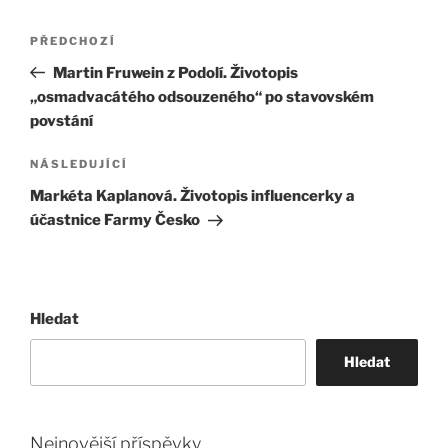
Navigace
Předchozí
PŘEDCHOZÍ
pro
příspěvek
Martin Fruwein z Podolí. Životopis
příspěvek
„osmadvacátého odsouzeného“ po stavovském
povstání
Následující
NÁSLEDUJÍCÍ
příspěvek
Markéta Kaplanová. Životopis influencerky a
účastnice Farmy Česko
Hledat
Hledat
Nejnovější příspěvky